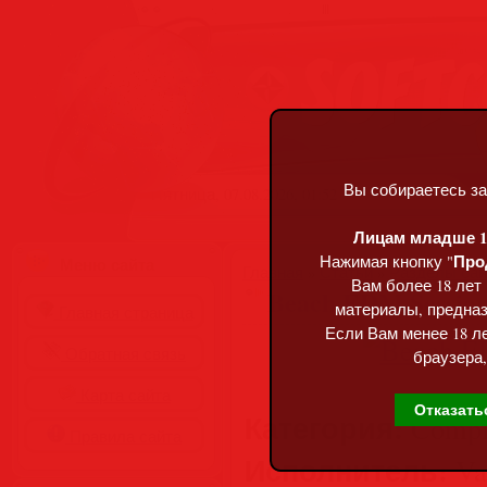
Вы собираетесь за
Пятница, 07.08.2026, 01:52
Лицам младше 18
Про
Нажимая кнопку "
Меню сайта
Главная
»
Статьи
»
Разделы сай
Вам более 18 лет
Beach EDM Session
материалы, предназ
Главная страница
Если Вам менее 18 ле
Обратная связь
браузера,
Карта сайта
Отказать
Категория:
Compil
Правила сайта
Исполнитель:
Var