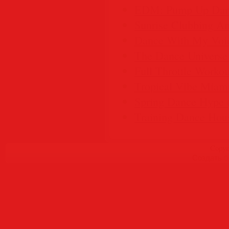
EDM: Pump Up Danc
Sunrise Clubbing A
Dance With My Voic
The Dance Universe
Full Throttle Workou
Tropical Vibe Miami
Spring Dance Hype 
Training Dance Hou
Copyr
Создать
б