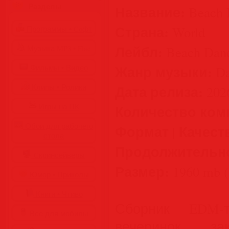
Разделы
Название:
Beach 
Страна:
World
Программы • Coфт
Лейбл:
Beach Danc
Музыка MP3 • Flac
Жанр музыки:
Фильмы • Видео
Da
Дата релиза:
Клипы • Ролики
202
Игры на ПК
Количество ком
Обои для рабочего
Формат | Качест
стола
Продолжительн
Cкринсейверы
Размер:
1960 mb (
Юмор • Приколы
Книги • Чтиво
Сборник EDM‑
Все для мобилы
вечеринок, з