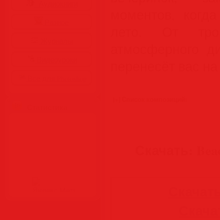
Аудиокниги
моментов, когда
Разное
лето. От тро
Журналы
атмосферного д
Видеоуроки
перенесёт вас на
Все для Photoshop
Статистика
Скачать: Beac
Скачать
Скачать