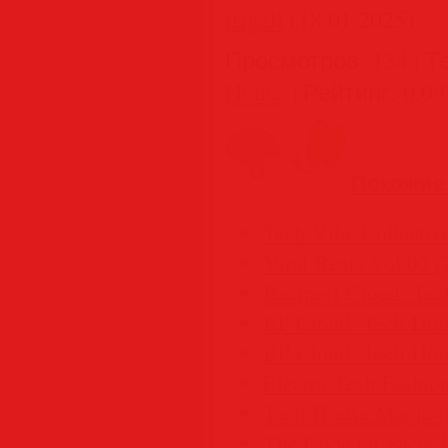
trigall
(18.01.2025)
Просмотров
:
134
|
Т
House
|
Рейтинг
:
0.0
/
Похожие
Tech Vibe Collectiv
Viral Beats Vol.02 (
Beatport Cloud: Tec
BP Cloud: Tech Hou
BP Cloud: Tech Hou
Electro Tech Fashio
Tech House Magic (
The Code Of Sacred