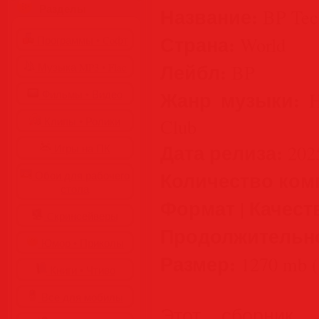
Разделы
Название:
BP Tec
Страна:
World
Программы • Coфт
Лейбл:
BP
Музыка MP3 • Flac
Жанр музыки:
Фильмы • Видео
Ho
Club
Клипы • Ролики
Дата релиза:
202
Игры на ПК
Количество ком
Обои для рабочего
стола
Формат | Качест
Cкринсейверы
Продолжительн
Юмор • Приколы
Размер:
1270 mb (
Книги • Чтиво
Все для мобилы
Этот сборник 