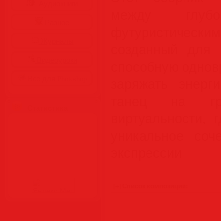
Аудиокниги
между глуб
Разное
футуристиче
Журналы
созданный для 
Видеоуроки
способную однов
Все для Photoshop
заряжать энерг
танец на гр
Статистика
виртуальности, 
уникальное соч
экспрессии