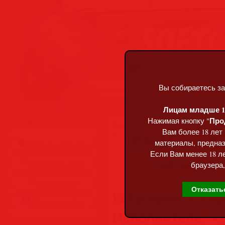
Вы собираетесь за
Пятница, 07.08.2026, 18:12
Лицам младше 18
Про
Нажимая кнопку "
Меню сайта
Главная
»
Статьи
»
Разделы сай
Вам более 18 лет
BP Tech House: Pac
материалы, предназ
Главная страница
Если Вам менее 18 ле
Обратная связь
браузера,
Карта сайта
Отказать
Категория:
Compil
Правила сайта
Исполнитель:
Var