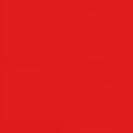
Аудиокниги
бесконечность
Разное
здесь — новы
Журналы
предрассветной
Видеоуроки
пассажей д
Все для Photoshop
электро‑ритмо
трансовых мел
Статистика
которая подним
выше атмосфе
становится све
вселенной. За
парите в Chromatic