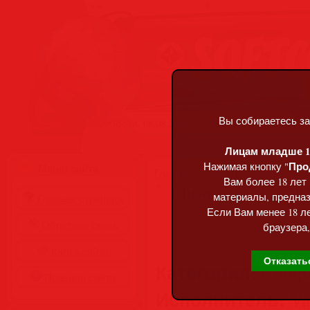
Вы собираетесь за
Суббота, 08.08.2026, 21:22
Лицам младше 18
Про
Нажимая кнопку "
Меню сайта
Главная
»
Статьи
»
Разделы сай
Вам более 18 лет
Chromatic Sky (20
материалы, предназ
Главная страница
Если Вам менее 18 ле
Обратная связь
браузера,
Карта сайта
Отказать
Категория:
Compil
Правила сайта
Исполнитель:
Var