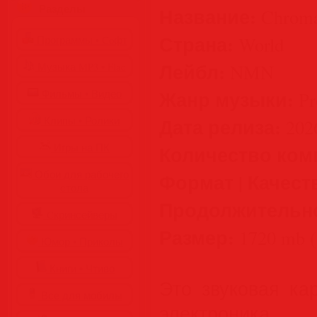
Разделы
Название:
Chroma
Страна:
World
Программы • Coфт
Лейбл:
NMN
Музыка MP3 • Flac
Жанр музыки:
Фильмы • Видео
Pro
Дата релиза:
Клипы • Ролики
202
Игры на ПК
Количество ком
Обои для рабочего
Формат | Качест
стола
Продолжительн
Cкринсейверы
Размер:
1720 mb (
Юмор • Приколы
Книги • Чтиво
Это звуковая ка
Все для мобилы
электроник