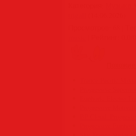
Категория
:
Музыка M
trigall
(14.06.2026)
Просмотров
:
68
|
Те
music
|
Рейтинг
:
0.0
/
Похожие
Trance Pacific Mixt
Progressive Superno
Euphoric Electro Tr
Progressive Motivat
BP Cloud: Progressi
Progressive Euphori
Sky Trance Surfer (