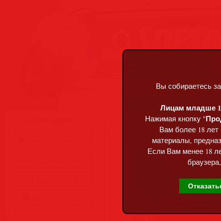
Вы собираетесь за
Суббота, 08.08.2026, 08:39
Лицам младше 18
Про
Нажимая кнопку "
Меню сайта
Главная
»
Статьи
»
Разделы сай
Вам более 18 лет
Digital Dance Heat
материалы, предназ
Главная страница
Если Вам менее 18 ле
Обратная связь
браузера,
Карта сайта
Отказать
Правила сайта