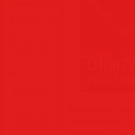
Разделы
Программы • Coфт
Музыка MP3 • Flac
Фильмы • Видео
Клипы • Ролики
Игры на ПК
Обои для рабочего
стола
Cкринсейверы
Юмор • Приколы
Категория:
Compil
Книги • Чтиво
Исполнитель:
Var
Все для мобилы
Название:
Digital