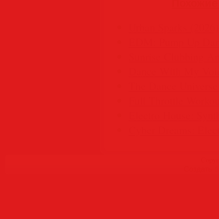
Похожие
Urban Sparks (2026)
EDM: Pump Up Danc
Sunrise Clubbing A
Dance With My Voic
The Dance Universe
Full Throttle Workou
Electro House: Synth
Cyber Dreams: Elec
Copyr
Создать
б