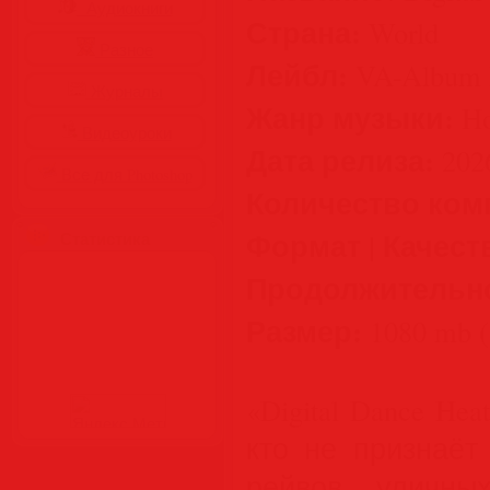
Аудиокниги
Страна:
World
Разное
Лейбл:
VA-Album 
Журналы
Жанр музыки:
Ho
Видеоуроки
Дата релиза:
202
Все для Photoshop
Количество ком
Формат | Качест
Статистика
Продолжительн
Размер:
1080 mb (
«Digital Dance He
кто не признаёт
рейвов, уличны