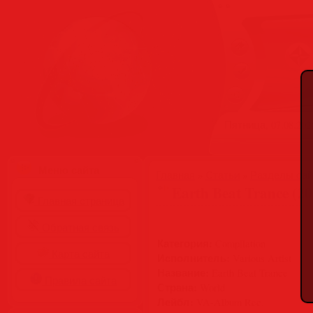
Пятница, 07.08.2026
Меню сайта
Главная
»
Статьи
»
Разделы сай
Earth Beat Trance (20
Главная страница
Обратная связь
Категория:
Compilation
Карта сайта
Исполнитель:
Various Artist
Название:
Earth Beat Trance
Правила сайта
Страна:
World
Лейбл:
VA-Album Rec.