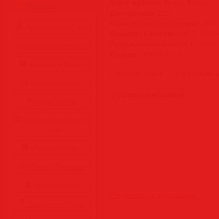
Жанр музыки:
Trance, Electro
Разделы
Дата релиза:
2026
Количество композиций:
160
Программы • Coфт
Формат | Качество:
MP3 | 320 kb
Продолжительность:
13:10:42
Музыка MP3 • Flac
Размер:
1860 mb (+3% )
Фильмы • Видео
Earth Beat Trance — это музыка
Клипы • Ролики
Игры на ПК
Обои для рабочего
стола
Cкринсейверы
Юмор • Приколы
Книги • Чтиво
Поделись с друзьями:
Все для мобилы