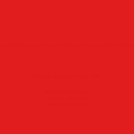
ps
, в которой пульс планеты становится ритмом, а дыхание приро
Скачать: Earth Beat Trance (2026)
Скачать с Gigapeta.com
Скачать с Hitfile.net
Скачать с Torbobit.net