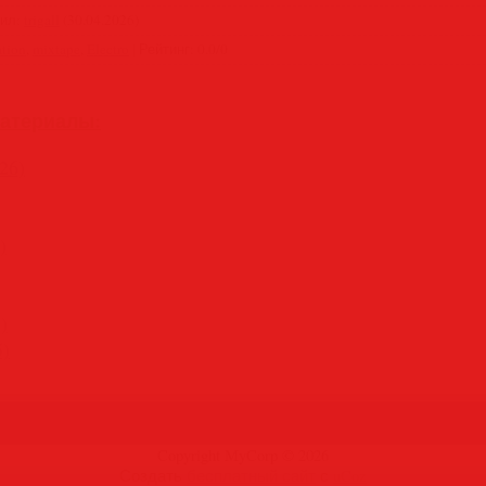
вил
:
trigall
(30.04.2026)
tion
,
mixtape
,
Electro
|
Рейтинг
:
0.0
/
0
атериалы:
26)
)
)
5)
Copyright MyCorp © 2026
Создать
бесплатный сайт
с
uCoz