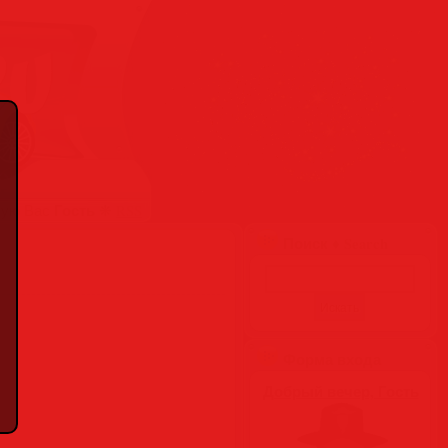
Гость
вую Вас
❋
RSS
Поиск ♦ Search
Форма входа
Добрый вечер, Гость