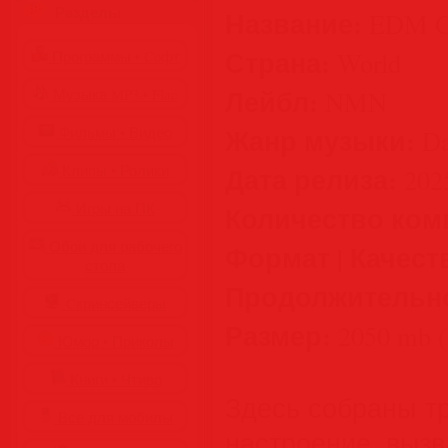
Разделы
Название:
EDM Co
Страна:
World
Программы • Coфт
Лейбл:
NMN
Музыка MP3 • Flac
Жанр музыки:
Фильмы • Видео
Da
Дата релиза:
Клипы • Ролики
202
Игры на ПК
Количество ком
Обои для рабочего
Формат | Качест
стола
Продолжительн
Cкринсейверы
Размер:
2050 mb (
Юмор • Приколы
Книги • Чтиво
Здесь собраны т
Все для мобилы
настроение, вызв