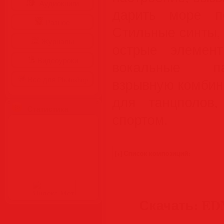
Аудиокниги
дарить море п
Разное
Стильные синты, 
Журналы
острые элемен
Видеоуроки
вокальные па
Все для Photoshop
взрывную комбин
для танцполов,
Статистика
спортом.
Скачать: EDM