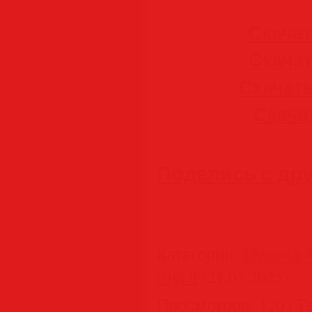
Скачать
Скачат
Скачать
Скачать
Поделись с др
Категория
:
Музыка M
trigall
(21.07.2025)
Просмотров
:
120
|
Т