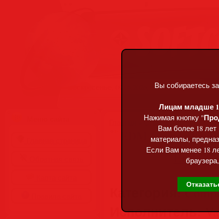
Вы собираетесь за
Воскресенье, 09.08.2026, 13:16
Лицам младше 18
Про
Нажимая кнопку "
Меню сайта
Главная
»
Статьи
»
Разделы сай
Вам более 18 лет
EDM Cosmic Party 
материалы, предназ
Главная страница
Если Вам менее 18 ле
Обратная связь
браузера,
Карта сайта
Отказать
Категория:
Compil
Правила сайта
Исполнитель:
Var