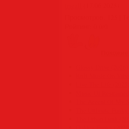
trigall
(17.06.2025)
Просмотров
:
125
|
Т
Рейтинг
:
0.0
/
0
Похожие
Glossy Drive (2026)
RnB Music On Vibe
Live The Life (2025
Music Of Restrained
The Accent Of My S
The Ultimate Funky 
The Urban Funk (20
Golden Funky (2025