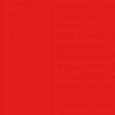
Разделы
Название:
Funk D
Страна:
World
Программы • Coфт
Лейбл:
VA-Album 
Музыка MP3 • Flac
Жанр музыки:
Фильмы • Видео
Fu
Дата релиза:
Клипы • Ролики
Игры на ПК
Количество ком
Обои для рабочего
Формат | Качест
стола
Продолжительн
Cкринсейверы
Размер:
1620 mb (
Юмор • Приколы
Книги • Чтиво
Готовьтесь погр
Все для мобилы
теплого звучани