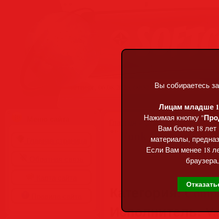
Вы собираетесь за
Четверг, 06.08.2026, 09:52
Лицам младше 18
Про
Нажимая кнопку "
Меню сайта
Главная
»
Статьи
»
Разделы сай
Вам более 18 лет
Funk Dreams ()
материалы, предназ
Главная страница
Если Вам менее 18 ле
Обратная связь
браузера,
Карта сайта
Отказать
Категория:
Compil
Правила сайта
Исполнитель:
Var