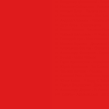
80. Владимир Шиленский - Вера
81. Наталья Сибирская - Героя
82. Михаил Блат - Палата № 6
83. Евгений Любимцев - Вот Та
84. Андрей Климнюк - Апрель (P
85. Дуэт Лиса - Содержанка
86. Белое Золото - Часовые По
87. Марина Вальдман - Я Живу
88. Геннадий Ура - Мне Немног
89. Михаил Бурляш - Дворовый
90. Александр Вестов - Облако
91. Александр Федорков - Один
92. Бумер - Море Черное
93. Гарик Кричевский - Кораблик
94. Юрий Прибылов - Ты Самая
95. Эдуард Ветров - Подари
96. Алексей Ром - Любимая, еди
97. Юлия Kalina - Я Буду С Тобо
98. Павел Вишерский - День Но
99. Александр Деринг - Я Украл
100. Сергеич Арзамасский - До 