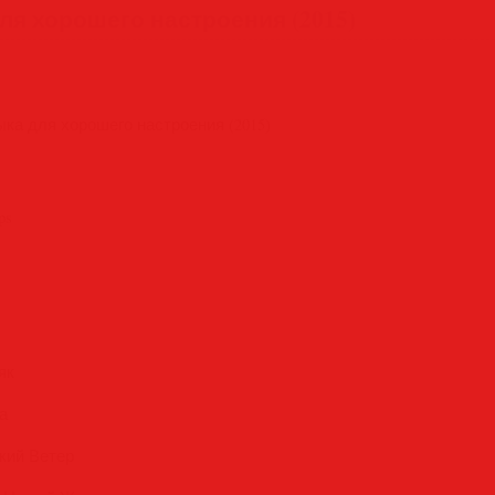
я хорошего настроения (2015)
а для хорошего настроения (2015)
ps
як
а
кий Ветер