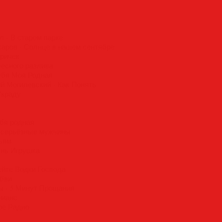
л - В старом парке
харов - Солнце в нашем сентябре
тричек
бесного разлива
ебя Моя Родная
й Могилевский - Как Понять
Украду
ебя родная
а серьёзные мужчины
ьям
знь Игрушка
ейте Водки Господа
юбви
ы - 5 Минут Прощания
оманс
ое Радио