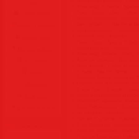
09. Владимир Стольный - Поез
стола
10. Александр Куликов - Дорожн
11. Тяни - Толкай - Мне С Тобо
Cкринсейверы
12. Любовь Успенская - Горький
13. Виктор Вайс - У Нас Реки Ш
Юмор • Приколы
14. Андрей Швидько - Пуля-Вре
15. Группа Север - Напиши
Книги • Чтиво
16. Павел Яцюк - Трасса С Таб
17. Юрий Богданов - Таничу
Все для мобилы
18. Александр Милкин - Поезд 
19. Алексей Брянцев - Твое Ды
Аудиокниги
20. Лора Виталь - Приди Ко Мне
21. Севара - Там Нет Меня
Разное
22. Сборная Союза - Родом Из 
23. Сергей Порт И Алексей Сазо
Журналы
24. Ольга Ильч - Этапом К Севе
25. Александр Бешеный И Наде
Видеоуроки
26. Николай Старченков - Рябин
27. Олег Лифановский - Шальна
Все для Photoshop
28. Не Мощные - Бросила
29. Михаил Скубилин - Крайний
30. Стас Михайлов - Непрощен
Статистика
31. Алексей Иващенко - Никогда
32. Поручик Александр - Гармон