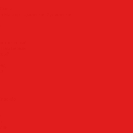
 Смогу
па Мастер - Цыганская Хулиганская
к
овстреченный
о Нам Березы
ковый
рад
ца
 Спасибо
а
а
вляй