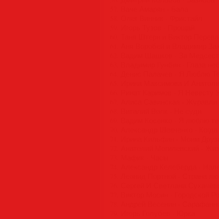
57. Ваче Амарян - Бала
58. Олег Винник - Фристайл
59. Игорь Тузов - Прощай
60. Таня Штерн и Виктор Перева
61. Аня Воробей и Владимир За
62. Вадим Шашков - За Медсес
63. Владимир Гунбин - Глаза не
64. Денис Палачев - Я Люблю Т
65. Ирина Максимова И Анатоли
66. Ринат Каримов - Я Невесту 
67. Алиса Савинская - Журавли
68. Виталий Волк - Не суди
69. Вадим Косенко - Я люблю т
70. Александр Шевченко - Когд
71. Ирина Кильфин - Моим Друз
72. Анатолий Могилевский - Жи
73. Мафик - Часы
74. Александр Келеберда - Нал
75. Леонид Портной - Страна л
76. Сергей И Светлана Сухачёв
77. Виктор Мосин - Городской Р
78. Андрей Весенин - Сарафанн
79. Игорь Голубев - Юрка