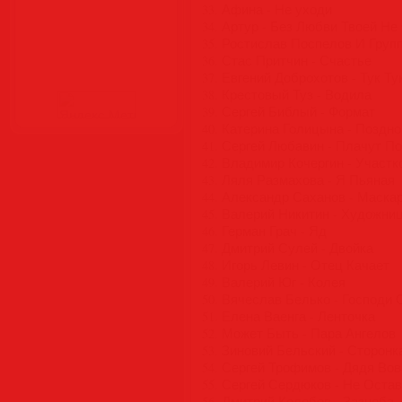
33. Афина - Не уходи
34. Артур - Без Любви Твоей Не
35. Ростислав Поспелов И Груп
36. Стас Притчин - Счастье
37. Евгений Доброхотов - Тук Ту
38. Крестовый Туз - Водила
39. Сергей Библый - Формат
40. Катерина Голицына - Поздн
41. Сергей Любавин - Плачут П
42. Владимир Кочергин - Участ
43. Ляля Размахова - Я Пьяная
44. Александр Саханов - Маска
45. Валерий Никитин - Художни
46. Герман Грач - Яд
47. Дмитрий Сулей - Двойка
48. Игорь Левин - Отец Качает
49. Валерий Юг - Колея
50. Вячеслав Белько - Господи
51. Елена Ваенга - Ленточка
52. Может Быть - Пара Ангелов
53. Зиновий Бельский - Сторонк
54. Сергей Трофимов - Дядя Вов
55. Сергей Сердюков - Не Оста
56. Дмитрий Колобов - Зазноба