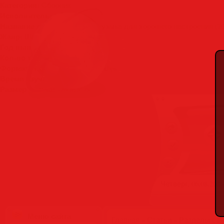
Категория:
Сборник
Исполнитель:
VA
Название диска:
Любимая музыка для хорошего настроения (20
Жанр:
Шансон
Год выпуска:
2015
Кол-во треков:
100
Формат | Качество:
Mp3 | 256 kbps
Время звучания:
06:14:00
Размер файла:
726 Mb" />
Четверг, 06.08.2026
Меню сайта
Главная
»
Статьи
»
Разделы сай