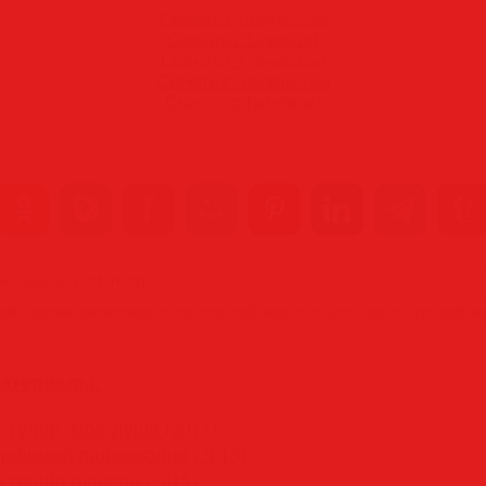
Скачать с Unibytes.com
Скачать с Letitbit.net
Скачать с Uploaded.net
Скачать с Nitroflare.com
Скачать с Turbobit.net
вил
:
aanyaa78
(02.07.2015)
ый сборник
,
радио шансон
,
бесплатный шансон
,
russian shanson
,
русский ш
атериалы:
 гуляй, моя душа (2015)
юбимой радиоволне (2015)
 радио шансон (2015)