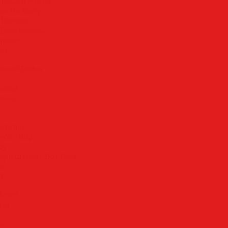
д Нашей Жизни
ая По Кругу
ю Повезло
 Вкус Бузины
ирокие
мя
личкой Война
любви
хание
Детства
нов - Вор
ру
жда Шеина - Без Тебя
а
я
 Блюз
ный
ь