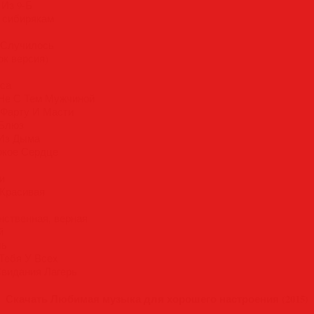
 Из 9-Б
м сибирякам
к Случилось
ок версия)
яса
 Не С Тем Мужчиной
о Фарту И Масти
 Блюз
 Из Дыма
окое Сердце
и
 Красивая
нственная, верная
й
чь
 Тебя У Всех
Свидания Лагерь
Скачать Любимая музыка для хорошего настроения (2015)