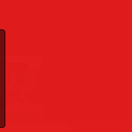
Гость
вую Вас
❋
RSS
Поиск ♦ Search