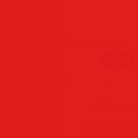
Поделись с друзьями:
Категория
:
Музыка MP3 • Flac
|
Доба
Просмотров
:
440
|
Теги
:
mp3
,
мп3
,
нов
Похожие м
Душевная 100-ка. Пой,
Отдыхаем душой на л
Положительный заряд