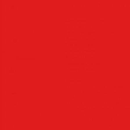
Любимая музыка дл
Главная страница
Обратная связь
Категория:
Сборник
Исполнитель:
VA
Карта сайта
Название диска:
Любимая музык
Жанр:
Шансон
Правила сайта
Год выпуска:
2015
Кол-во треков:
100
Формат | Качество:
Mp3 | 256 kb
Разделы
Время звучания:
06:14:00
Размер файла:
726 Mb
Программы • Coфт
Треклист:
Музыка MP3 • Flac
01. Саша Иркутский - Майами
02. Витя Крестник - Шофера
Фильмы • Видео
03. Александр Забазный - Трезв
04. Илья Яббаров - Любимая
Клипы • Ролики
05. Михаил Мартынов - Королев
06. Елена Хмель - Верила Я
Игры на ПК
07. Алексей Ордынский - Крымс
08. Mr. Bleden - Девочка-Скрипка
Обои для рабочего