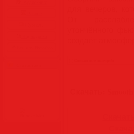
Аудиокниги
для вечеров, ко
Разное
От расслабл
Журналы
утончённого фью
Видеоуроки
создаёт атмосфер
Все для Photoshop
Статистика
Скачать: Smooth 
Скачать
Скачать