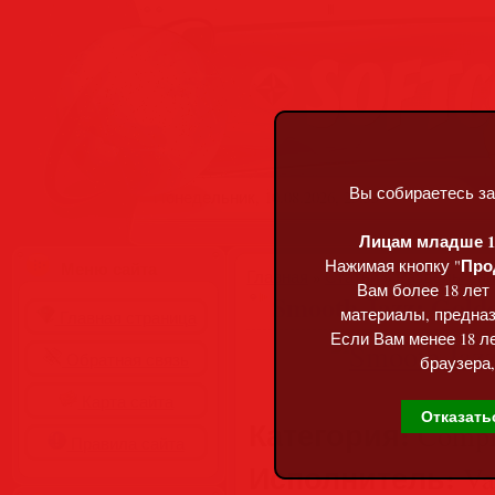
Вы собираетесь за
Понедельник, 10.08.2026, 23:53
Лицам младше 18
Про
Нажимая кнопку "
Меню сайта
Главная
»
Статьи
»
Разделы сай
Вам более 18 лет
Smooth Jazz: Gold
материалы, предназ
Главная страница
Если Вам менее 18 ле
Обратная связь
браузера,
Карта сайта
Отказать
Категория:
Compil
Правила сайта
Исполнитель:
Var