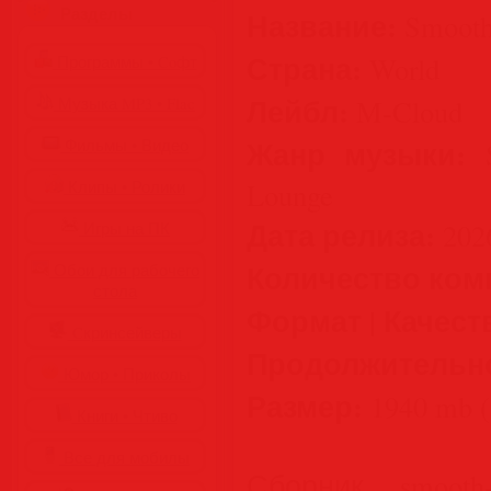
Разделы
Название:
Smooth 
Страна:
World
Программы • Coфт
Лейбл:
M-Cloud
Музыка MP3 • Flac
Жанр музыки:
Фильмы • Видео
S
Lounge
Клипы • Ролики
Дата релиза:
202
Игры на ПК
Количество ком
Обои для рабочего
стола
Формат | Качест
Cкринсейверы
Продолжительн
Юмор • Приколы
Размер:
1940 mb (
Книги • Чтиво
Все для мобилы
Сборник smooth