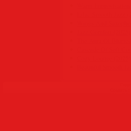
Warm Improvisation
Lilac Smooth Jazz (
Wings And Saxopho
Jazz Comfort (2025)
The Aura Of Blurred
Cascade Of Soft Com
Cozy Lounge (2025)
Beautiful Smooth J
Copyr
Создать
б