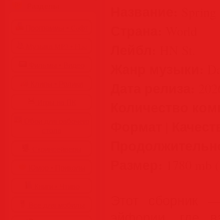
Разделы
Название:
Spring
Страна:
World
Программы • Coфт
Лейбл:
HN St.
Музыка MP3 • Flac
Жанр музыки:
Фильмы • Видео
Da
Дата релиза:
Клипы • Ролики
202
Игры на ПК
Количество ком
Обои для рабочего
Формат | Качест
стола
Продолжительн
Cкринсейверы
Размер:
1780 mb (
Юмор • Приколы
Книги • Чтиво
Этот сборник 
Все для мобилы
эйфории, где в