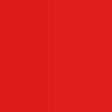
Скачать
Скачать
Скачать
Поделись с др
Категория
:
Музыка M
trigall
(01.06.2026)
Просмотров
:
61
|
Те