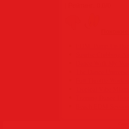
|
Рейтинг
:
0.0
/
0
Похожие
EDM: Pump Up Danc
Sunrise Clubbing A
Dance With My Voic
The Dance Universe
Full Throttle Workou
Tropical Vibe Miami
Training Dance Hou
Beach EDM Session
Copyr