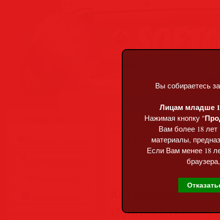
Вы собираетесь за
Воскресенье, 09.08.2026, 07:07
Лицам младше 18
Про
Нажимая кнопку "
Меню сайта
Главная
»
Статьи
»
Разделы сай
Вам более 18 лет
Spring Dance Hype
материалы, предназ
Главная страница
Если Вам менее 18 ле
Обратная связь
браузера,
Карта сайта
Отказать
Категория:
Compil
Правила сайта
Исполнитель:
Var