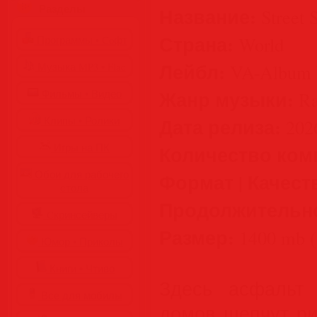
Разделы
Название:
Street S
Страна:
World
Программы • Coфт
Лейбл:
VA-Album 
Музыка MP3 • Flac
Жанр музыки:
Фильмы • Видео
Ra
Дата релиза:
Клипы • Ролики
202
Игры на ПК
Количество ком
Обои для рабочего
Формат | Качест
стола
Продолжительн
Cкринсейверы
Размер:
1400 mb (
Юмор • Приколы
Книги • Чтиво
Здесь асфальт
Все для мобилы
домов шепчут р