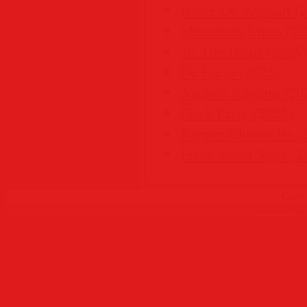
Battle On Asphalt (
Maximum Lines (20
To The Heart (2025)
De Facto (2025)
Asphalt Rhythm (20
Geek Party (2025)
Rapper Chronicles (
Fresh Street Style (2
Copyr
Создать
б