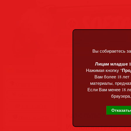
Вы собираетесь за
Пятница, 07.08.2026, 16:59
Лицам младше 18
Про
Нажимая кнопку "
Меню сайта
Главная
»
Статьи
»
Разделы сай
Вам более 18 лет
Street Styles (2026)
материалы, предназ
Главная страница
Если Вам менее 18 ле
Обратная связь
браузера,
Карта сайта
Отказать
Категория:
Compil
Правила сайта
Исполнитель:
Var