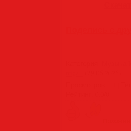
Скачать
Поделись с др
Категория
:
Музыка M
trigall
(29.06.2026)
Просмотров
:
41
|
Те
Рейтинг
:
0.0
/
0
Похожие