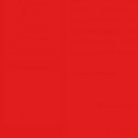
Аудиокниги
голос своего 
Разное
олдскульного хи
Журналы
трэп‑мотивов, 
Видеоуроки
глобальных вай
Все для Photoshop
объединяет звуки
Статистика
Скачать: S
Скачать