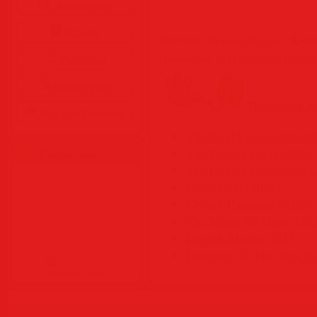
Аудиокниги
Разное
Категория
:
Музыка MP3 • Flac
|
Доба
Журналы
Просмотров
:
92
|
Теги
:
New Age
,
Medi
Видеоуроки
Похожие м
Все для Photoshop
The World Inside Me (20
The Eternal Cycle (2026)
Статистика
The Golden Dimension (
Greenbient (2025)
Crystal Harmony (2025)
The Music Of Dawn (20
Eternal Bloom (2025)
Listening To The New Er