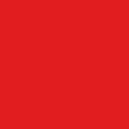
Жанр музыки:
New Age, Meditati
Разделы
Дата релиза:
2026
Количество композиций:
155
Программы • Coфт
Формат | Качество:
MP3 | 320 kb
Продолжительность:
09:59:01
Музыка MP3 • Flac
Размер:
1410 mb (+3% )
Фильмы • Видео
Музыка тишины, которая звучит
между мирами: место, где нет 
Клипы • Ролики
песни, а кристаллы горных пор
Игры на ПК
Обои для рабочего
стола
Cкринсейверы
Юмор • Приколы
Книги • Чтиво
Все для мобилы
Поделись с друзьями: