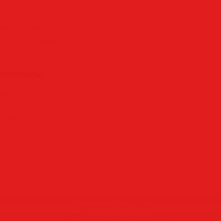
вил
:
trigall
(19.06.2026)
tation
,
relax
|
Рейтинг
:
0.0
/
0
атериалы:
26)
2026)
25)
a (2025)
Copyright MyCorp © 2026
Создать
бесплатный сайт
с
uCoz