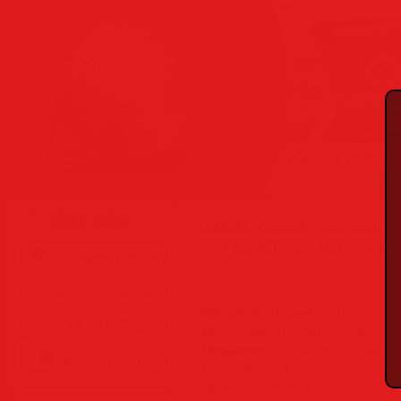
Пятница, 07.08.2026
Меню сайта
Главная
»
Статьи
»
Разделы сай
The Silence Between 
Главная страница
Обратная связь
Категория:
Compilation
Карта сайта
Исполнитель:
Various Artist
Название:
The Silence Between T
Правила сайта
Страна:
World
Лейбл:
VA-Album Rec.