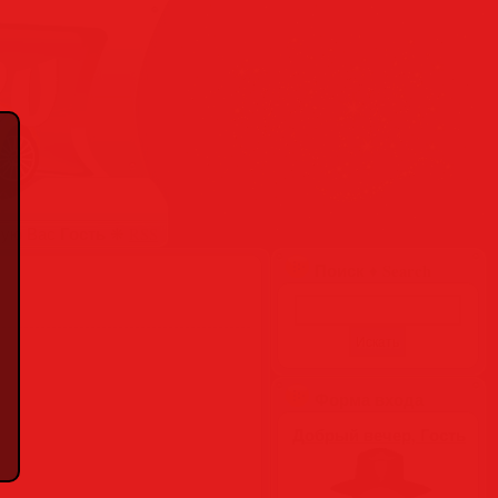
Гость
вую Вас
❋
RSS
Поиск ♦ Search
Форма входа
Добрый вечер, Гость