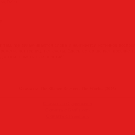
on, Relax
ps
 там, где заканчиваются слова и начинается истинное воспри
времени, нет границ, нет суеты. Здесь ветер шепчет древние 
од хранят память тысячелетий!
Скачать: The Silence Between The Worlds (2026)
Скачать с Gigapeta.com
Скачать с Katfile.com
Скачать с Freedl.ink