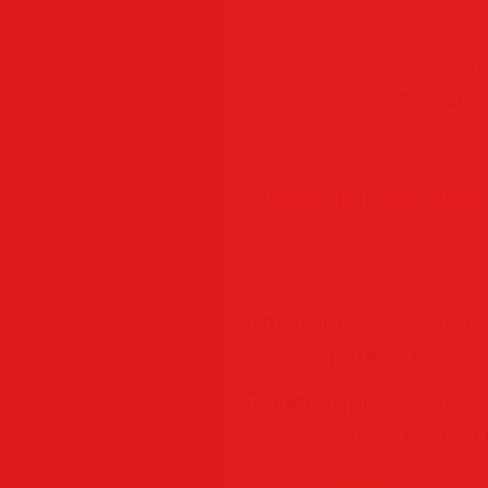
Скачать
Скачать
Скачат
Поделись с др
Категория
:
Музыка M
trigall
(15.06.2026)
Просмотров
:
77
|
Те
ChillOut
|
Рейтинг
:
0.