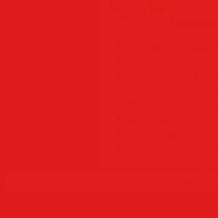
Похожие
Fragments Of Calm 
Vocal Chillout: Drif
Lounge Music For De
The Lounge Backgro
Happy Chillwave (2
Smoothie Lounge ()
Water Lounge (2025
Chillout Area Mixta
Copyr
Создать
б