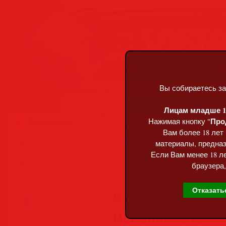
Вы собираетесь за
Воскресенье, 09.08.2026, 07:07
Лицам младше 18
Про
Нажимая кнопку "
Меню сайта
Главная
»
Статьи
»
Разделы сай
Вам более 18 лет
The Whisper Of A 
материалы, предназ
Главная страница
Если Вам менее 18 ле
Обратная связь
браузера,
Карта сайта
Отказать
Категория:
Compil
Правила сайта
Исполнитель:
Var