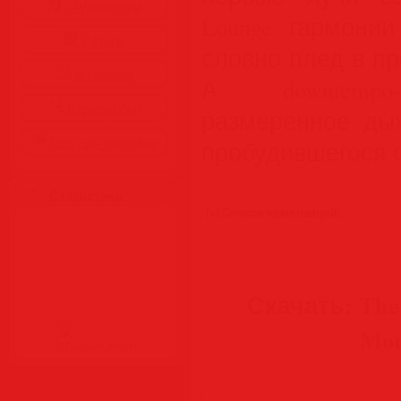
Аудиокниги
Lounge гармонии
Разное
словно плед в п
Журналы
А downtempo
Видеоуроки
размеренное дых
Все для Photoshop
пробудившегося о
Статистика
Скачать: The
Mor