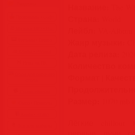
Разделы
Название:
The Wh
Страна:
World
Программы • Coфт
Лейбл:
VA-Album 
Музыка MP3 • Flac
Жанр музыки:
Фильмы • Видео
Ch
Дата релиза:
Клипы • Ролики
202
Игры на ПК
Количество ком
Обои для рабочего
Формат | Качест
стола
Продолжительн
Cкринсейверы
Размер:
1070 mb (
Юмор • Приколы
Книги • Чтиво
Лёгкие chillout
Все для мобилы
первые лучи со