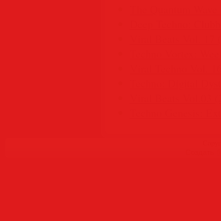
The Quantum Wave 
Deep Techno: Clubbi
Viral Beats Vol. 17 
Techno Vortex: Wee
Viral Techno Vol. 1
Techno: Digital Dys
Viral Beats Vol.03 (
Techno Genesis: Ex
Copyr
Создать
б