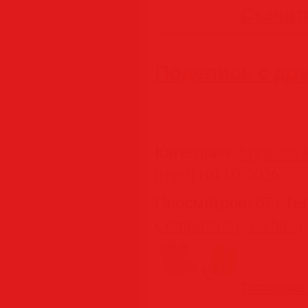
Скачать
Поделись с др
Категория
:
Музыка M
trigall
(01.05.2026)
Просмотров
:
67
|
Те
Compilation
,
Techno
|
Похожие