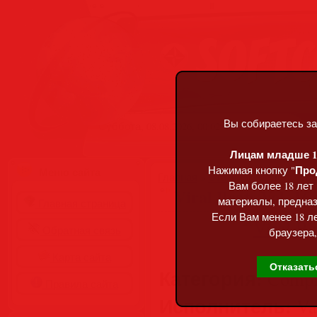
Вы собираетесь за
Суббота, 08.08.2026, 00:02
Лицам младше 18
Про
Нажимая кнопку "
Меню сайта
Главная
»
Статьи
»
Разделы сай
Вам более 18 лет
Viral Beats Vol. 16 
материалы, предназ
Главная страница
Если Вам менее 18 ле
Обратная связь
браузера,
Карта сайта
Отказать
Категория:
Compil
Правила сайта
Исполнитель:
Var