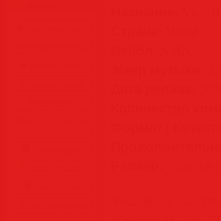
Разделы
Название:
Viral B
Страна:
World
Программы • Coфт
Лейбл:
NMN
Музыка MP3 • Flac
Жанр музыки:
Фильмы • Видео
Te
Дата релиза:
Клипы • Ролики
202
Игры на ПК
Количество ком
Обои для рабочего
Формат | Качест
стола
Продолжительн
Cкринсейверы
Размер:
1780 mb (
Юмор • Приколы
Книги • Чтиво
Viral Beats — эт
Все для мобилы
поколения: он п