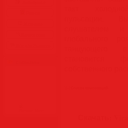
Аудиокниги
такт холодной
Разное
пульсации. В
Журналы
слушателем и 
Видеоуроки
глобального ро
Все для Photoshop
танцующего 
становится 
Статистика
собственного рас
Скачать: Viral