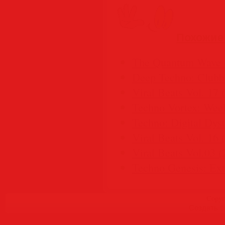
Похожие
The Quantum Wave 
Deep Techno: Clubbi
Viral Beats Vol. 17 
Techno Vortex: Wee
Techno: Digital Dys
Viral Beats Vol. 16 
Viral Beats Vol.03 (
Techno Genesis: Ex
Copyr
Создать
б