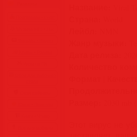
Разделы
Название:
Viral T
Страна:
World
Программы • Coфт
Лейбл:
NMN
Музыка MP3 • Flac
Жанр музыки:
Фильмы • Видео
Te
Дата релиза:
Клипы • Ролики
202
Игры на ПК
Количество ком
Обои для рабочего
Формат | Качест
стола
Продолжительн
Cкринсейверы
Размер:
2030 mb (
Юмор • Приколы
Книги • Чтиво
Этот вирус не уб
Все для мобилы
заставляет ваши