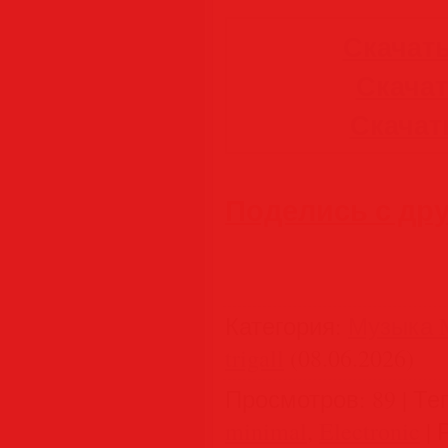
Скачать
Скачать
Скачать
Поделись с др
Категория
:
Музыка M
trigall
(08.06.2026)
Просмотров
:
89
|
Те
minimal
,
Electronic
|