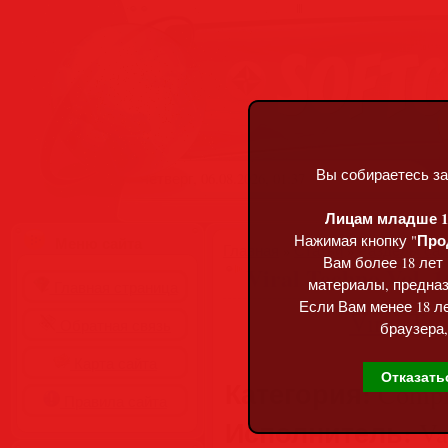
Вы собираетесь за
Четверг, 06.08.2026, 01:37
Лицам младше 18
Про
Нажимая кнопку "
Меню сайта
Главная
»
Статьи
»
Разделы сай
Вам более 18 лет
Viral Techno Vol. 1
материалы, предназ
Главная страница
Если Вам менее 18 ле
Обратная связь
браузера,
Карта сайта
Отказать
Категория:
Compil
Правила сайта
Исполнитель:
Var