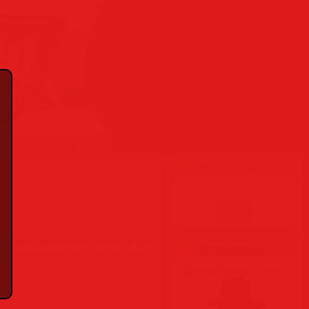
Гость
вую Вас
❋
RSS
Поиск ♦ Search
иков выбирают Illustrator для
Форма входа
ку и иллюстрации для печатных
Доброй ночи, Гость