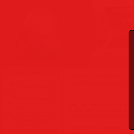
Пятница, 07.08.2026
Меню сайта
Главная
»
Статьи
»
Разделы сай
Adobe Illustrator 202
Главная страница
Обратная связь
Adobe Illustrator 2026
— одно из
Карта сайта
дизайна векторной графики, п
изданий, веб-публикаций, виде
Правила сайта
Среди лучших функций можн
• Превосходное впечатление не