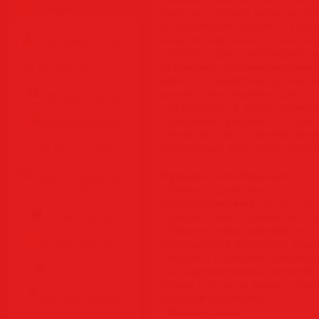
Разделы
Получите полный набор инстр
и графические объекты. Прило
экранов мобильных устройств и
Программы • Coфт
• Превосходная типографика гов
Встраивайте названия компаний
Музыка MP3 • Flac
работы со шрифтами. Добавляй
дизайн точно выражал идею.
Фильмы • Видео
• Оставайтесь в центре вниман
Создавайте рисунки от руки
Клипы • Ролики
превратить их в произведен
презентации, веб-сайты, блоги 
Игры на ПК
Функции Adobe Illustrator:
Обои для рабочего
стола
• Панель «Свойства»
Централизованный доступ ко 
Cкринсейверы
содержит только нужные инстру
• Марионеточная деформация
Юмор • Приколы
Преобразуйте векторную граф
создавать и изменять графичес
Книги • Чтиво
• Больше монтажных областей
Теперь в Illustrator можно со
Все для мобилы
в каждом документе.
• Наборы стилей