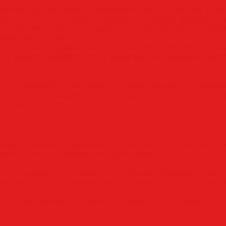
ументов для рисования и превращайте простые фигуры и цвет
жение Illustrator позволяет создавать векторную графику, ко
ли рекламных щитов без ущерба для качества и четкости изоб
орит сама за себя.
 в логотипы, создавайте листовки или макеты веб-сайтов с п
те эффекты, меняйте стили и редактируйте отдельные симво
ия.
 или применяйте трассировку и раскрашивание к импорти
ия искусства. Создавайте иллюстрации для любых целей, 
и социальные сети.
всем элементам управления ускоряет работу. Новая интелл
менты, которые появляются в нужное время.
ику, сохраняя естественный вид. Функция «Марионеточная 
кие объекты, не настраивая отдельно каждый контур или опорну
здать до 1000 монтажных областей на одном холсте и работать 