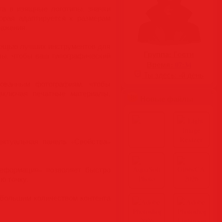
а в изящные логотипы, значки
торая адаптируется к размерам
ражения.
омощью лучших инструментов для
Группа:
Гости
лы, чтобы ваш типографический
Время:
07:34
Ты здесь:
-й день
рованным фотографиям, чтобы
включая печатные материалы,
Новые файлы
ектуальная панель «Свойства»
деформация» позволяет быстро
ю точку.
с большим количеством контента