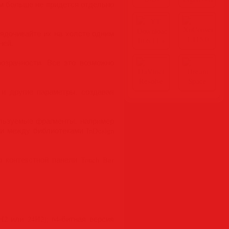
м больше не придется отдельно
ядочивайте их на холсте одним
ней.
озрачности. Все это возможно
 и другие параметры, создавая
пользуемые фрагменты, например
и между библиотеками InDesign
 контекстной панели Touch Bar
3H2 или 24H2); 64-битная версия