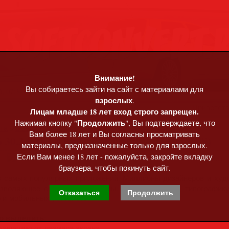
Внимание!
Вы собираетесь зайти на сайт с материалами для
, 07:34
взрослых
.
Приветст
Лицам младше 18 лет вход строго запрещен.
Продолжить
Нажимая кнопку "
", Вы подтверждаете, что
та
»
Все для Photoshop
Вам более 18 лет и Вы согласны просматривать
6 30.3.0.182 + Plug-ins Portable (MULTi/RUS)
материалы, предназначенные только для взрослых.
Если Вам менее 18 лет - пожалуйста, закройте вкладку
браузера, чтобы покинуть сайт.
 самых популярных приложений. Миллионы дизайнеров и художн
озволяющее создавать логотипы, значки, рисунки, типографи
Отказаться
Продолжить
о и мобильных устройств.
о выделить:
зависимо от размера экрана.