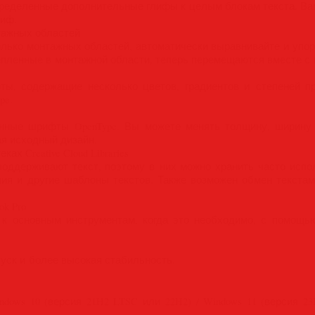
ределенные дополнительные глифы к целым блокам текста. Ва
лиф.
тажных областей
лько монтажных областей, автоматически выравнивайте и упор
пленные в монтажной области, теперь перемещаются вместе с 
ты, содержащие несколько цветов, градиентов и степеней пр
pe.
еменные шрифты OpenType. Вы можете менять толщину, ширину
я исходный дизайн.
ах Creative Cloud Libraries
рь поддерживают текст, поэтому в них можно хранить часто ис
ния и другие шаблоны текстов. Также возможен обмен текстам
ok Pro
к основным инструментам, когда это необходимо, с помощью
уск и более высокая стабильность.
indows 10 (версия 21H2 LTSC или 22H2) / Windows 11 (версия 2