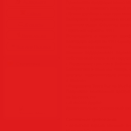
Аудиокниги
Применяйте предварительно оп
выбирать и изменять каждый г
Разное
• Более удобная структура мон
Выбирайте одновременно неско
Журналы
щелчком мыши. Объекты, закре
• Цветные шрифты SVG
Видеоуроки
Используйте в проектах шриф
благодаря шрифтам SVG OpenTy
Все для Photoshop
• Переменные шрифты
Illustrator поддерживает пер
собственный стиль и не наруша
Статистика
• Управление текстом в библиотек
Библиотеки в Illustrator тепе
слоганы, маркетинговые описа
и Illustrator.
• Поддержка Touch Bar на MacBo
Получайте мгновенный доступ 
на MacBook Pro.
• И многое другое…
Дополнительно: ускоренный зап
Системные требования
:
• 64-битная версия Microsoft W
Microsoft Windows 10 / 11