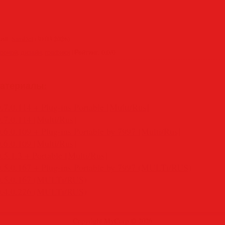
вил
:
SamDel
(30.03.2026)
торной
,
дизайн
,
графики
|
Рейтинг
:
0.0
/
0
атериалы:
0.7.0.114 + Plug-ins Portable [Multi/Rus]
0.7.0.114 [Multi/Rus]
0.6.0.109 + Plug-ins Portable by 7997 [Multi/Rus]
0.6.0.109 [Multi/Rus]
.5.1.3 + Portable [Multi/Rus]
30.5.0.167 + Plug-ins Portable by 7997 (MULTi/RUS)
30.5.0.167 (MULTi/RUS)
30.4.0.226 (MULTi/RUS)
Copyright MyCorp © 2026