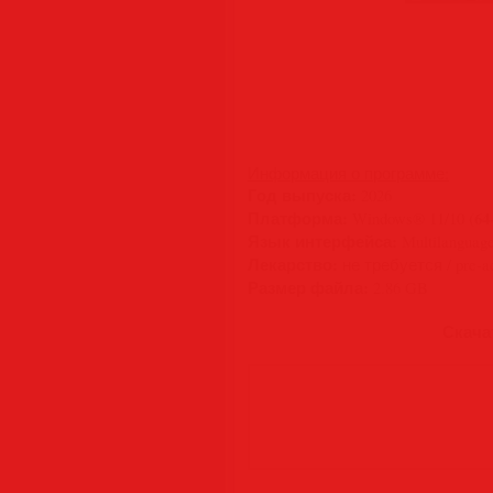
Информация о программе:
Год выпуска:
2026
Платформа:
(64
Windows® 11/10
Язык интерфейса:
Multilanguage
Лекарство:
не требуется / pre-ac
Размер файла:
2.86 GB
Скачат