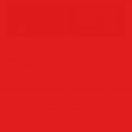
-bit only)
 / Русский / English
tivated
ь Adobe Illustrator 2026 30.3.0.182 + Plug-ins Portable by 7997 (MUL
Скачать с Turbobit.net
Скачать с Nitroflare.com
Скачать с Turbo.cc
Скачать с Hitfile.net