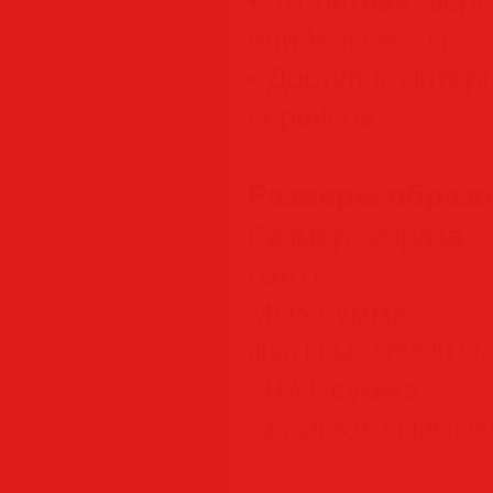
или Windows 11
• Доступ к Интер
сервисов
Размеры образо
Размер образа: 
байт)
MD5-сум
d0af114475f852072
SHA1-су
54a4db62b3ddd6d38