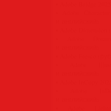
• Adobe Bridge 202
• Adobe Characte
и английский)
• Adobe Dimension
• Adobe Dream
и английский)
• Adobe Fresco (р
• Adobe Illus
и английский)
• Adobe InCopy 20
• Adobe InDe
и английский)
• Adobe Lightr