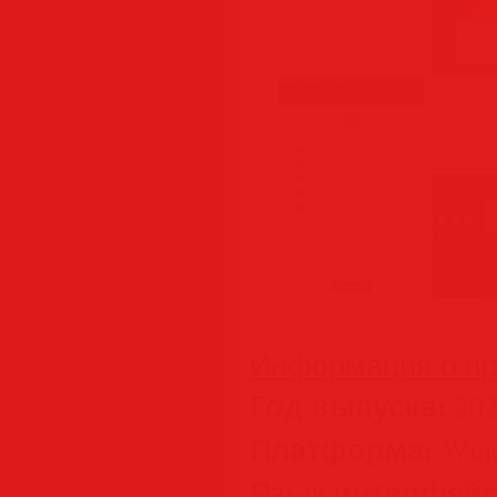
Информация о пр
Год выпуска:
202
Платформа:
Wind
Язык интерфейс