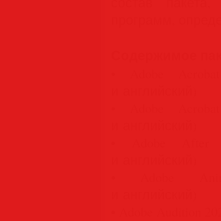
состав пакета
программ, опреде
Содержимое пак
• Adobe Acroba
и английский)
• Adobe Acroba
и английский)
• Adobe After 
и английский)
• Adobe Anim
и английский)
• Adobe Audition 2