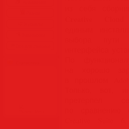
Аудиокниги
из себя сборни
Разное
Creative Cloud
Журналы
единым инстал
Видеоуроки
выбора пути 
Все для Photoshop
интерфейса уста
По функционал
Статистика
на хорошо зар
в прошлом Adobe
Только, вот, и
претерпел се
по сравнению 
Creative Suite 