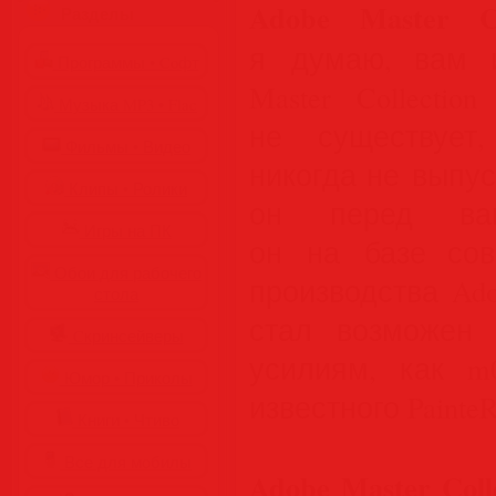
Adobe Master Co
Разделы
я думаю, вам и
Программы • Coфт
Master Collecti
Музыка MP3 • Flac
не существует
Фильмы • Видео
никогда не выпус
Клипы • Ролики
он перед ва
Игры на ПК
он на базе сов
Обои для рабочего
производства Ad
стола
стал возможен 
Cкринсейверы
усилиям, как m0
Юмор • Приколы
известного PainteR
Книги • Чтиво
Все для мобилы
Adobe Master Coll