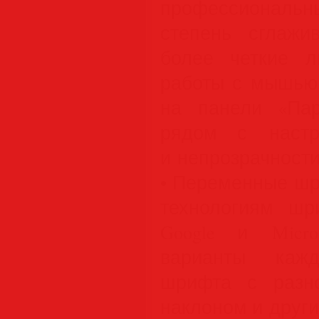
профессионал
степень сглажи
более четкие 
работы с мышью.
на панели «Пар
рядом с настр
и непрозрачности
• Переменные шр
технологиям шри
Google и Micro
варианты кажд
шрифта с разно
наклоном и други