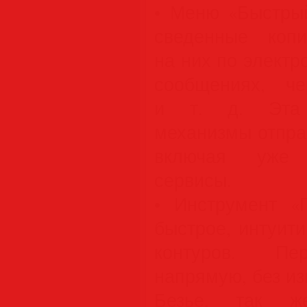
• Меню «Быстрый
сведенные коп
на них по электр
сообщениях, ч
и т. д. Эта 
механизмы отпра
включая уже а
сервисы.
• Инструмент «
быстрое, интуит
контуров. Пе
напрямую, без и
Безье, так 