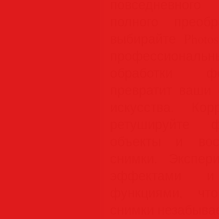
повседневного
полного преобр
выбирайте Photo
профессиональ
обработки фо
превратит ваши 
искусства. Корр
ретушируйте ф
объекты и вос
снимки. Экспер
эффектами и
функциями, чт
снимки незабыва