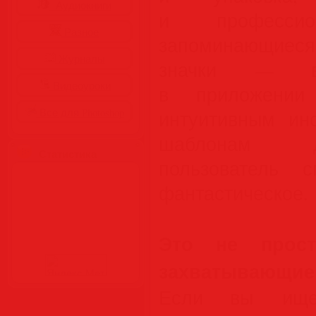
Аудиокниги
и профессион
Разное
запоминающиес
Журналы
значки — в
Видеоуроки
в приложении 
Все для Photoshop
интуитивным ин
шаблонам д
Статистика
пользователь 
фантастическое.
Это не прост
захватывающие 
Если вы ище