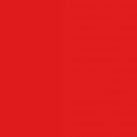
Теперь вы может
применения сти
тратить вр
форматирование т
• Поддержка HE
поддерживает форм
File (HEIF), пред
10.13 и iOS 11
о глубине,
смартфонами i
новыми моделя
создавать эфф
с помощью фильтр