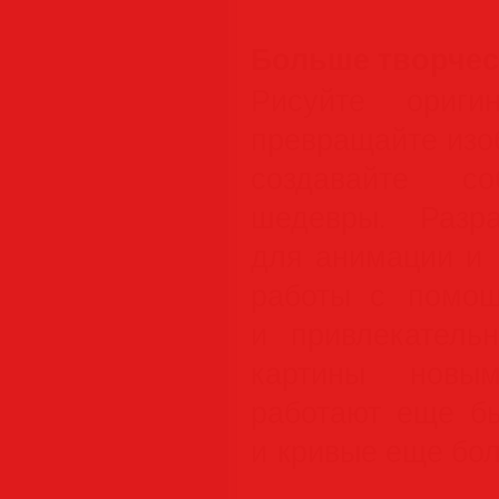
Больше творчес
Рисуйте ориги
превращайте изо
создавайте со
шедевры. Разра
для анимации и 
работы с помощ
и привлекатель
картины новым
работают еще б
и кривые еще бо