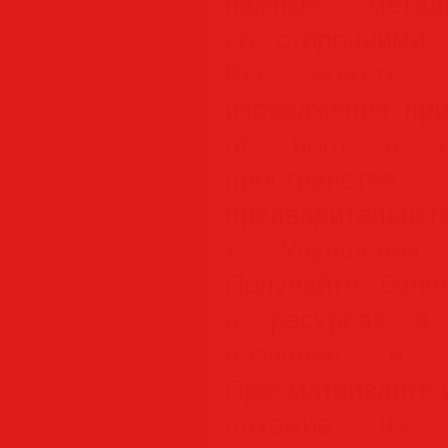
важные мета
со сторонними 
Вы можете пе
изображения, пр
от него в сф
пространстве
предварительног
• Улучшения 
Получайте боле
о ресурсах в 
название и с
Просматривайте 
похожие на с