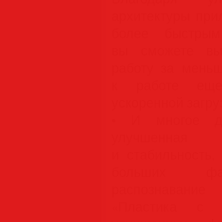
архитектуры при
более быстрым
вы сможете вы
работу за меньш
к работе еще
ускоренной загру
• И многое др
улучшенная п
и стабильность,
больших фа
распознавани
«Пластика с 