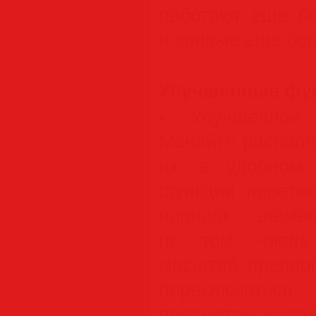
работают еще б
и кривые еще бо
Улучшенные функ
• Улучшенное 
Меняйте располо
их в удобном 
функции перета
порядок элемен
(в том числе 
масштаб предпро
переключать
просмотра и сох