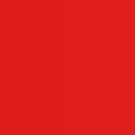
Загружайте фо
сервисов Lig
в Photoshop с п
или из начально
интеграция меж
и мобильными п
Cloud для об
позволяет си
фотографии и п
с любых устройст
• Сглаживание 
алгоритм сг
изображ