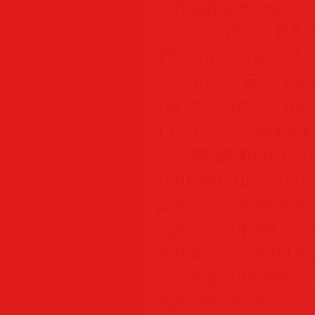
с поддержкой SSE
• 8 ГБ RAM 
ГБ или больше)
• 10 ГБ свобо
на жёстком дис
ГБ на высокоско
• Видеокарта 
(рекомендует
для экранов
процессором
и поддержкой Dir
• Разрешение э
процентным 