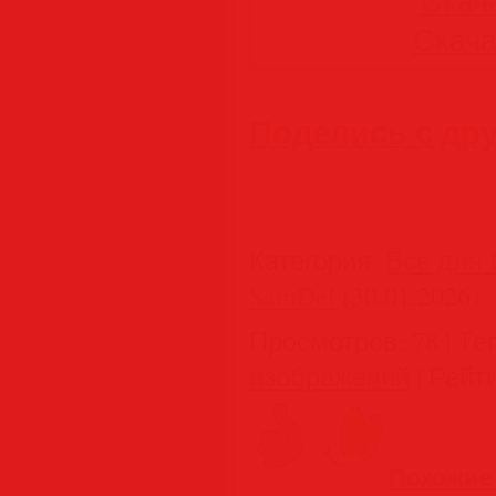
Скача
Скачат
Поделись с др
Категория
:
Все для 
SamDel
(30.01.2026)
Просмотров
:
78
|
Те
изображений
|
Рейт
Похожие