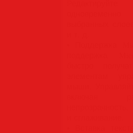
Редактируйте
одновременн
выбранных слоев
и т. д.
• Поддержка Mic
поддержка Micr
быстро получа
элементам упр
мыши. Управляйт
включая ра
непрозрачнос
и сглаживание.
• Вставка текст