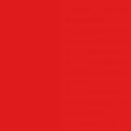
Среди лучш
выделить:
• Создавайте все,
Photoshop правит
и упаковка,
и профессион
запоминающиес
значки — в
в приложении 
интуитивным ин
шаблонам д
пользователь 