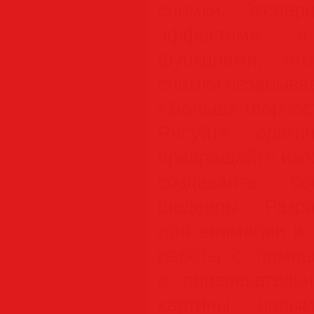
снимки. Экспер
эффектами и
функциями, чт
снимки незабыва
• Больше творчес
Рисуйте ориги
превращайте изо
создавайте со
шедевры. Разра
для анимации и 
работы с помощ
и привлекатель
картины новым