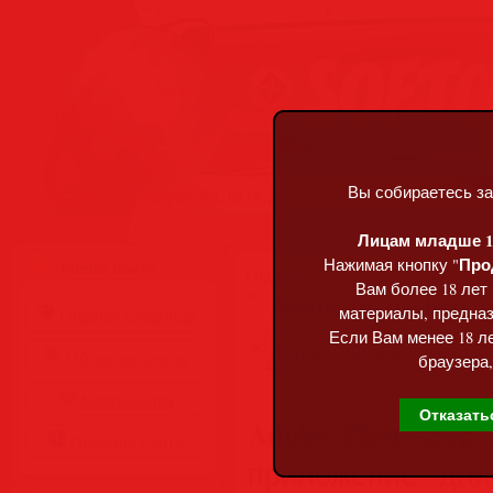
Вы собираетесь за
Суббота, 08.08.2026, 21:23
Лицам младше 18
Про
Нажимая кнопку "
Меню сайта
Главная
»
Статьи
»
Разделы сай
Вам более 18 лет
Adobe Photoshop 2
материалы, предназ
Главная страница
Если Вам менее 18 ле
Обратная связь
браузера,
Карта сайта
Отказать
Adobe Photoshop 
Правила сайта
приложение для