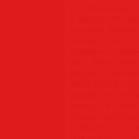
• Улучшенная 
и маска». Улучш
высокая произво
получить более 
результаты, осо
цвет фона близо
Другие улучшен
интерфейса и уд
ускорение раб
маска» и боле
режима просмотр
• Общие улучшен
Благодаря ул