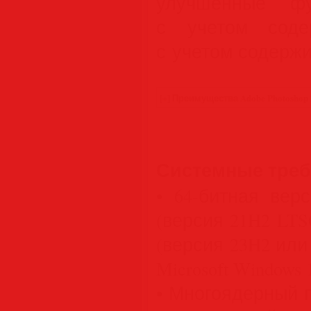
улучшенные фу
с учетом соде
с учетом содержи
Системные тре
• 64-битная верс
(версия 21H2 LTS
(версия 23H2 или
Microsoft Windows 1
• Многоядерный 