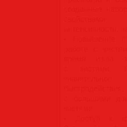
созданные набо
свойствами
интенсивности, н
• Повышение пр
работе с кистя
время из-за з
с кистями. Т
значитель
быстродействия
с большими до
кистями.
• Доступ к фо