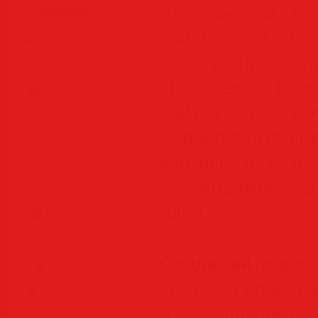
изображений, Ph
Разделы
ваши идеи. Со
Программы • Coфт
фотографии, илл
Музыка MP3 • Flac
3D-объекты. Раз
Фильмы • Видео
сайтов и моб
Клипы • Ролики
Редактируйте ви
Игры на ПК
картины и т. д.
Обои для рабочего
необходимое д
стола
идей.
Cкринсейверы
Юмор • Приколы
Создавайте все,
Книги • Чтиво
Photoshop правит
Все для мобилы
и упаковка,