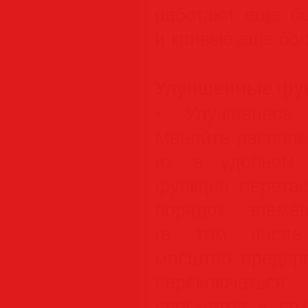
работают еще б
и кривые еще бо
Улучшенные функ
• Улучшенное 
Меняйте располо
их в удобном 
функции перета
порядок элемен
(в том числе 
масштаб предпро
переключать
просмотра и сох