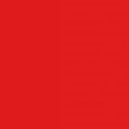
повседневного
полного преобр
выбирайте Photo
профессиональ
обработки фо
превратит ваши 
искусства. Корр
ретушируйте ф
объекты и вос
снимки. Экспер
эффектами и
функциями, чт
снимки незабыва