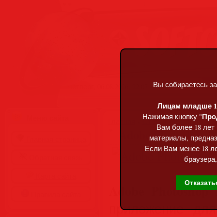
Вы собираетесь за
Четверг, 06.08.2026, 22:07
Лицам младше 18
Про
Нажимая кнопку "
Меню сайта
Главная
»
Статьи
»
Разделы сай
Вам более 18 лет
Adobe Photoshop 2
материалы, предназ
Главная страница
Если Вам менее 18 ле
Обратная связь
браузера,
Карта сайта
Отказать
Adobe Photoshop 
Правила сайта
приложение для