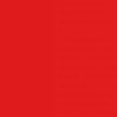
Редактируйте
одновременн
выбранных слоев
и т. д.
• Поддержка Mic
поддержка Micr
быстро получа
элементам упр
мыши. Управляйт
включая ра
непрозрачнос
и сглаживание.
• Вставка текст