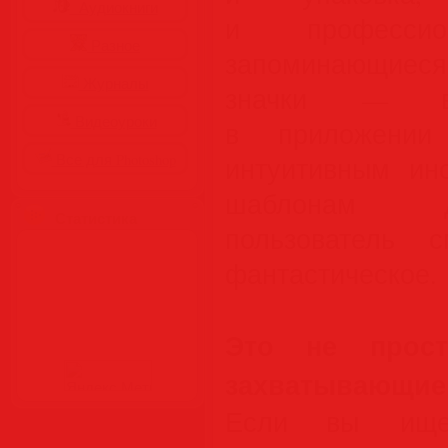
Аудиокниги
и профессион
Разное
запоминающиес
Журналы
значки — в
Видеоуроки
в приложении 
Все для Photoshop
интуитивным ин
шаблонам д
Статистика
пользователь 
фантастическое.
Это не прост
захватывающие 
Если вы ище