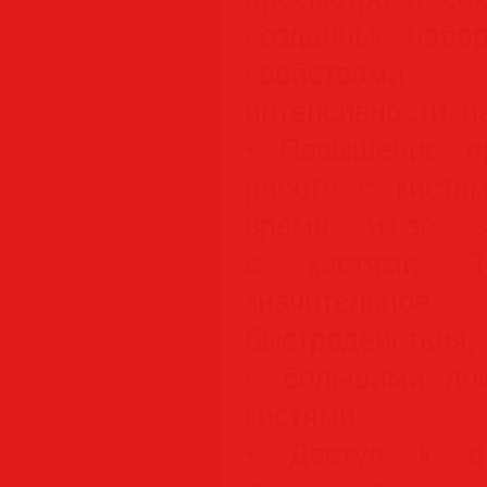
созданные набо
свойствами
интенсивности, н
• Повышение пр
работе с кистя
время из-за з
с кистями. Т
значитель
быстродействия
с большими до
кистями.
• Доступ к фо