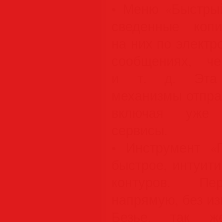
• Меню «Быстрый
сведенные коп
на них по электр
сообщениях, ч
и т. д. Эта 
механизмы отпра
включая уже а
сервисы.
• Инструмент «
быстрое, интуит
контуров. Пе
напрямую, без и
Безье, так 