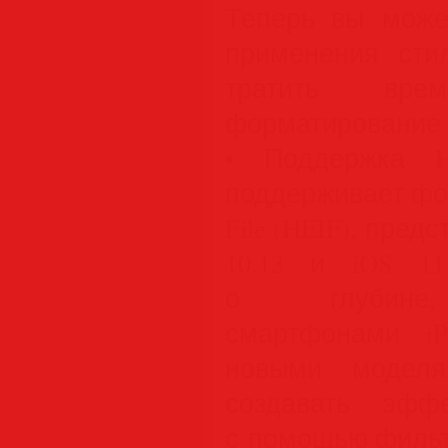
Теперь вы может
применения сти
тратить вр
форматирование т
• Поддержка HE
поддерживает форм
File (HEIF), пред
10.13 и iOS 11
о глубине,
смартфонами i
новыми моделя
создавать эфф
с помощью фильтр