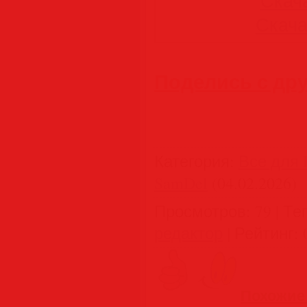
Скача
Скачат
Поделись с др
Категория
:
Все для 
SamDel
(04.02.2026)
Просмотров
:
79
|
Те
редактор
|
Рейтинг
:
Похожие