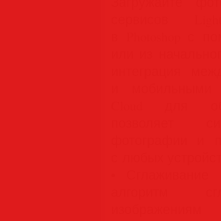
Загружайте фо
сервисов Lig
в Photoshop с п
или из начально
интеграция меж
и мобильными п
Cloud для об
позволяет си
фотографии и п
с любых устройст
• Сглаживание 
алгоритм сг
изображ