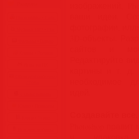
изображений, Ph
Разделы
ваши идеи. Со
Программы • Coфт
фотографии, илл
Музыка MP3 • Flac
3D-объекты. Раз
Фильмы • Видео
сайтов и моб
Клипы • Ролики
Редактируйте ви
Игры на ПК
картины и т. д.
Обои для рабочего
необходимое д
стола
идей.
Cкринсейверы
Юмор • Приколы
Создавайте все,
Книги • Чтиво
Photoshop правит
Все для мобилы
и упаковка,