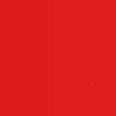
важные мета
со сторонними 
Вы можете пе
изображения, пр
от него в сф
пространстве
предварительног
• Улучшения 
Получайте боле
о ресурсах в 
название и с
Просматривайте 
похожие на с