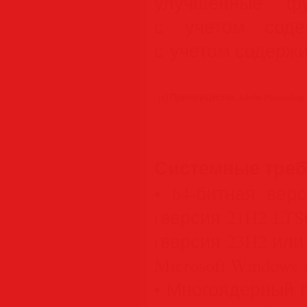
улучшенные фу
с учетом соде
с учетом содержи
Системные тре
• 64-битная верс
(версия 21H2 LTS
(версия 23H2 или
Microsoft Windows 1
• Многоядерный 