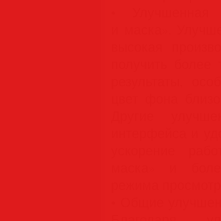
• Улучшенная 
и маска». Улучш
высокая произво
получить более 
результаты, осо
цвет фона близо
Другие улучшен
интерфейса и уд
ускорение раб
маска» и боле
режима просмотр
• Общие улучшен
Благодаря ул