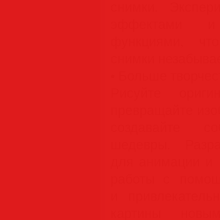
снимки. Экспер
эффектами и
функциями, чт
снимки незабыва
• Больше творчес
Рисуйте ориги
превращайте изо
создавайте со
шедевры. Разра
для анимации и 
работы с помощ
и привлекатель
картины новым