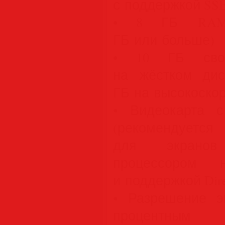
с поддержкой SSE
• 8 ГБ RAM 
ГБ или больше)
• 10 ГБ свобо
на жёстком дис
ГБ на высокоско
• Видеокарта 
(рекомендует
для экранов
процессором
и поддержкой Dir
• Разрешение э
процентным 