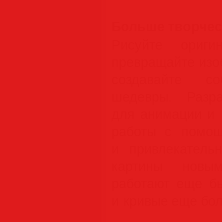
Больше творчес
Рисуйте ориги
превращайте изо
создавайте со
шедевры. Разра
для анимации и 
работы с помощ
и привлекатель
картины новым
работают еще б
и кривые еще бо