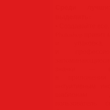
Среди лучш
выделить:
• Создавайте все,
Photoshop правит
и упаковка,
и профессион
запоминающиес
значки — в
в приложении 
интуитивным ин
шаблонам д
пользователь 