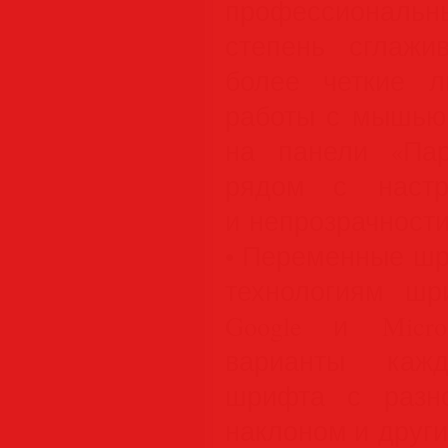
профессионал
степень сглажи
более четкие 
работы с мышью.
на панели «Пар
рядом с настр
и непрозрачности
• Переменные шр
технологиям шри
Google и Micro
варианты кажд
шрифта с разно
наклоном и други