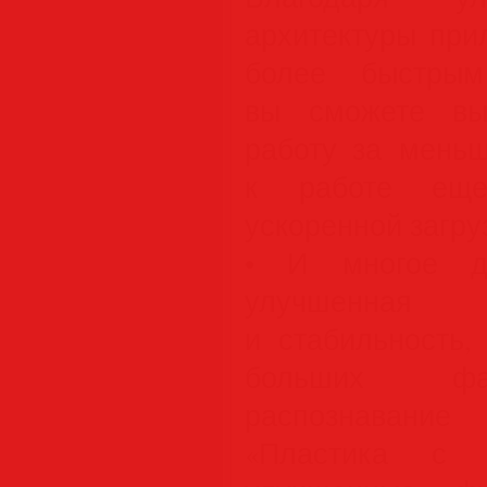
архитектуры при
более быстрым
вы сможете вы
работу за меньш
к работе еще
ускоренной загру
• И многое др
улучшенная п
и стабильность,
больших фа
распознавани
«Пластика с 