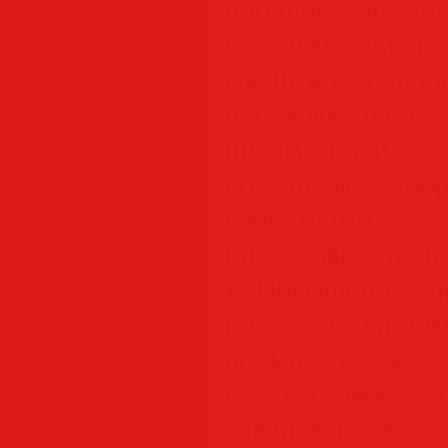
порядок элемен
(в том числе 
масштаб предпро
переключать
просмотра и сох
созданные набо
свойствами
интенсивности, н
• Повышение пр
работе с кистя
время из-за з
с кистями. Т
значитель