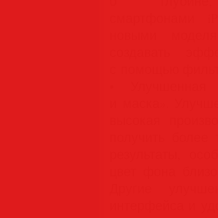
о глубине,
смартфонами i
новыми моделя
создавать эфф
с помощью фильтр
• Улучшенная 
и маска». Улучш
высокая произво
получить более 
результаты, осо
цвет фона близо
Другие улучшен
интерфейса и уд