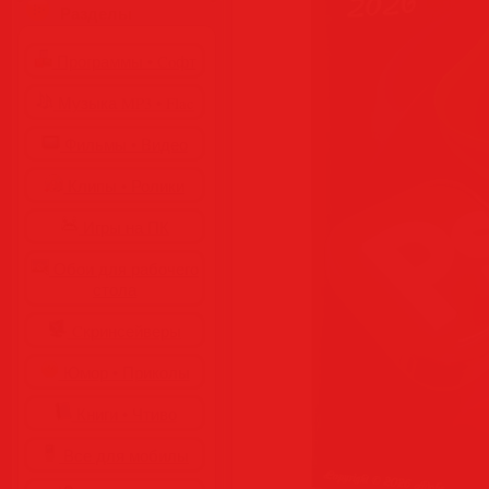
Разделы
Программы • Coфт
Музыка MP3 • Flac
Фильмы • Видео
Клипы • Ролики
Игры на ПК
Обои для рабочего
стола
Cкринсейверы
Юмор • Приколы
Книги • Чтиво
Все для мобилы