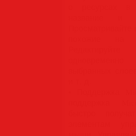
о ресурсах в 
название и с
Просматривайте 
похожие на с
Редактируйте
одновременн
выбранных слоев
и т. д.
• Поддержка Mic
поддержка Micr
быстро получа
элементам упр
мыши. Управляйт