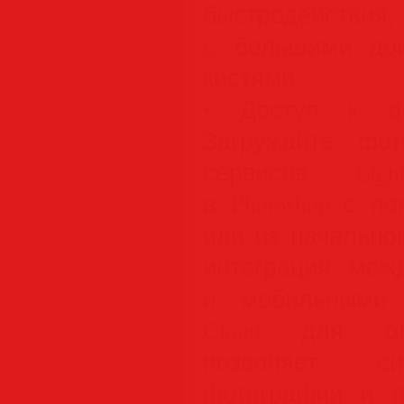
быстродействия
с большими до
кистями.
• Доступ к фо
Загружайте фо
сервисов Lig
в Photoshop с п
или из начально
интеграция меж
и мобильными п
Cloud для об
позволяет си
фотографии и п