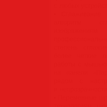
с любых устройст
• Сглаживание 
алгоритм сг
изображ
профессионал
степень сглажи
более четкие 
работы с мышью.
на панели «Пар
рядом с настр
и непрозрачности
• Переменные шр
технологиям шри