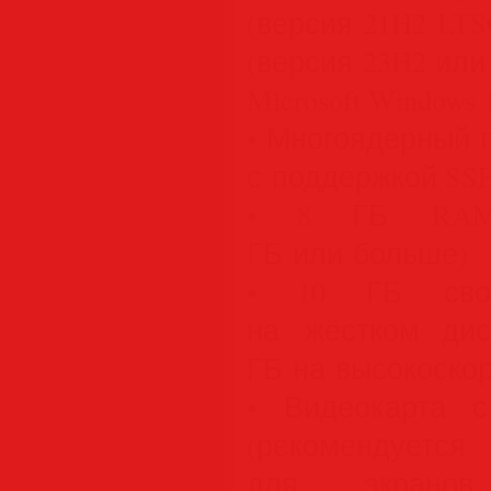
(версия 21H2 LTS
(версия 23H2 или
Microsoft Windows 1
• Многоядерный 
с поддержкой SSE
• 8 ГБ RAM 
ГБ или больше)
• 10 ГБ свобо
на жёстком дис
ГБ на высокоско
• Видеокарта 
(рекомендует
для экранов