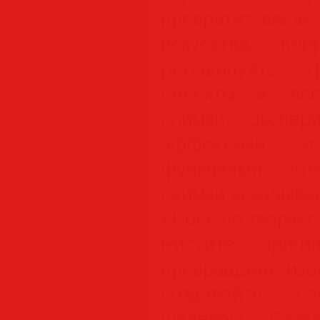
превратит ваши 
искусства. Корр
ретушируйте ф
объекты и вос
снимки. Экспер
эффектами и
функциями, чт
снимки незабыва
• Больше творчес
Рисуйте ориги
превращайте изо
создавайте со
шедевры. Разра