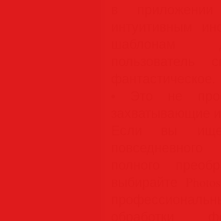
в приложении 
интуитивным ин
шаблонам д
пользователь 
фантастическое.
• Это не прос
захватывающие и
Если вы ище
повседневного
полного преобр
выбирайте Photo
профессиональ
обработки фо