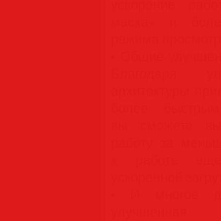
ускорение раб
маска» и боле
режима просмотр
• Общие улучшен
Благодаря ул
архитектуры при
более быстрым
вы сможете вы
работу за меньш
к работе еще
ускоренной загру
• И многое др
улучшенная п