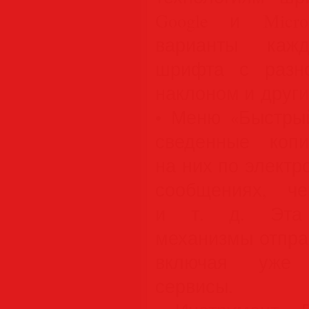
Google и Micro
варианты кажд
шрифта с разно
наклоном и други
• Меню «Быстрый
сведенные коп
на них по электр
сообщениях, ч
и т. д. Эта 
механизмы отпра
включая уже а
сервисы.