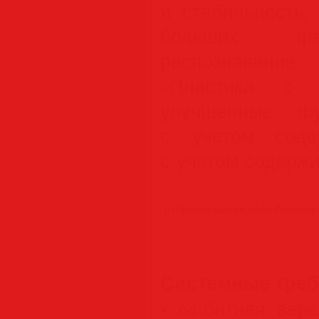
и стабильность,
больших фа
распознавани
«Пластика с 
улучшенные фу
с учетом соде
с учетом содержи
Системные тре
• 64-битная верс