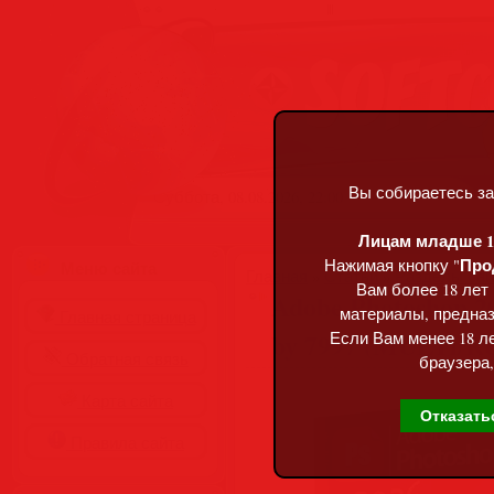
Вы собираетесь за
Суббота, 08.08.2026, 22:00
Лицам младше 18
Про
Нажимая кнопку "
Меню сайта
Главная
»
Статьи
»
Разделы сай
Вам более 18 лет
Adobe Photoshop 20
материалы, предназ
Главная страница
by 7997 (MULTi/R
Если Вам менее 18 ле
Обратная связь
браузера,
Карта сайта
Отказать
Правила сайта