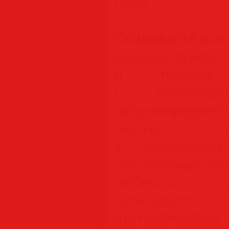
идей.
Создавайте все,
Photoshop правит
и упаковка,
и профессион
запоминающиес
значки — в
в приложении 
интуитивным ин
шаблонам д
пользователь 
фантастическое.