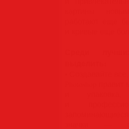
и привлекатель
картины новым
работают еще б
и кривые еще бо
Среди лучш
выделить:
• Создавайте все,
Photoshop правит
и упаковка,
и профессион
запоминающиес
значки — в