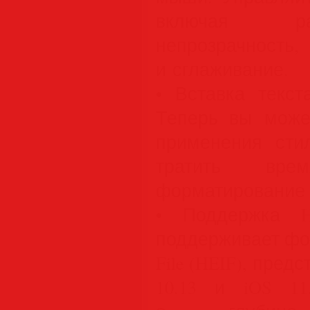
включая ра
непрозрачнос
и сглаживание.
• Вставка текст
Теперь вы может
применения сти
тратить вр
форматирование т
• Поддержка HE
поддерживает форм
File (HEIF), пред
10.13 и iOS 11