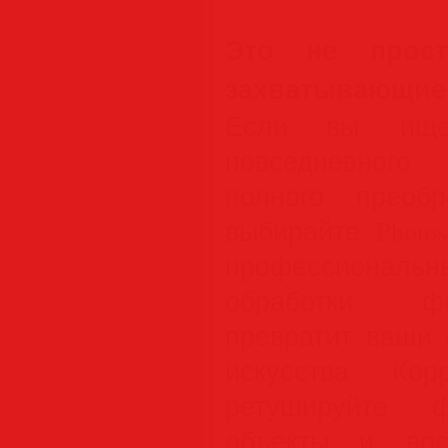
Это не прост
захватывающие 
Если вы ище
повседневного
полного преобр
выбирайте Photo
профессиональ
обработки фо
превратит ваши 
искусства. Корр
ретушируйте ф
объекты и вос