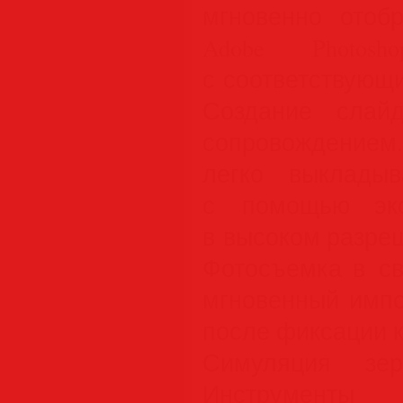
мгновенно отоб
Adobe Photosh
с соответствующ
Создание слай
сопровождение
легко выклады
с помощью экс
в высоком разре
Фотосъемка в с
мгновенный импо
после фиксации к
Симуляция зер
Инструменты