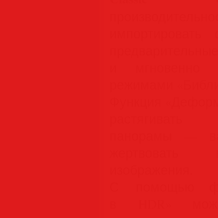
производител
импортировать 
предварите
и мгновенно п
режимами «Библи
Функция «Деформ
растягивать 
панорамы — в
жертвовать 
изображения.
С помощью фу
в HDR» можн