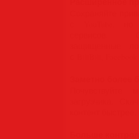
Расширенное пр
Сохраняйте прив
с YouTube, но
сервисов. С
защищенные ло
с BiliBili, Faceboo
Заметно более 
Почувствуйте 
загрузчика. Ска
контент быстрее,
Больше контрол