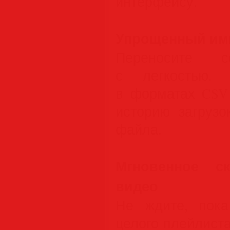
интерфейсу.
Упрощенный имп
Переносите 
с легкостью. 
в форматах CSV 
историю загрузо
файла.
Мгновенное ск
видео
Не ждите, пока
целого плейлист