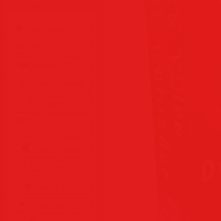
Разделы
Программы • Coфт
Музыка MP3 • Flac
Фильмы • Видео
Клипы • Ролики
Игры на ПК
Обои для рабочего
стола
Cкринсейверы
Юмор • Приколы
Книги • Чтиво
Все для мобилы