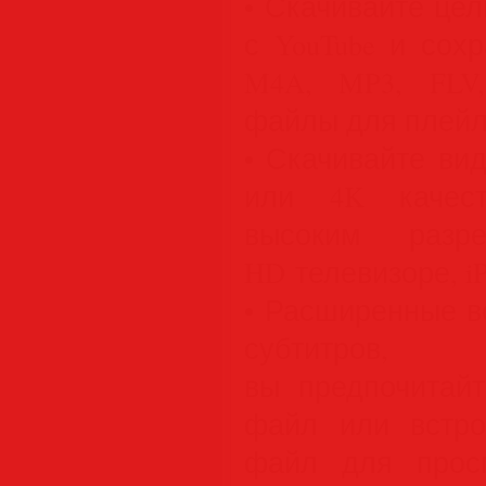
• Скачивайте це
с YouTube и сох
M4A, MP3, FLV,
файлы для плейл
• Скачивайте ви
или 4K качест
высоким раз
HD телевизоре, iP
• Расширенные в
субтитров,
вы предпочитайт
файл или встро
файл для прос