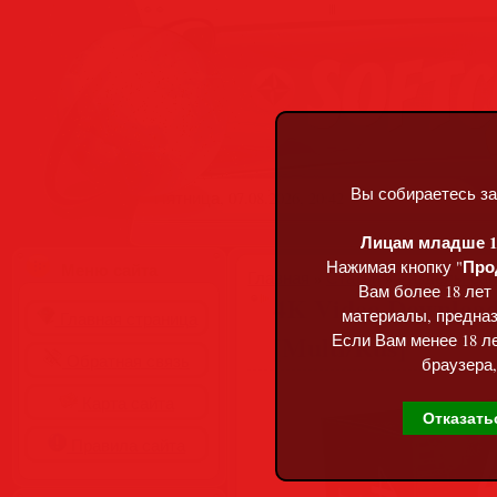
Вы собираетесь за
Пятница, 07.08.2026, 20:42
Лицам младше 18
Про
Нажимая кнопку "
Меню сайта
Главная
»
Статьи
»
Разделы сай
Вам более 18 лет
4K Video Downloade
материалы, предназ
Главная страница
[Multi/Rus]
Если Вам менее 18 ле
Обратная связь
браузера,
Карта сайта
Отказать
Правила сайта