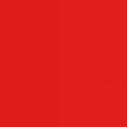
• Скачивайте це
с YouTube и сох
M4A, MP3, FLV,
файлы для плейл
• Скачивайте ви
или 4K качест
высоким раз
HD телевизоре, iP
• Расширенные в
субтитров,
вы предпочитайт
файл или встро
файл для прос