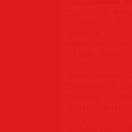
Расширенное пр
Сохраняйте прив
с YouTube, но
сервисов. С
защищенные ло
с BiliBili, Faceboo
Заметно более 
Почувствуйте 
загрузчика. Ска
контент быстрее,
Больше контрол