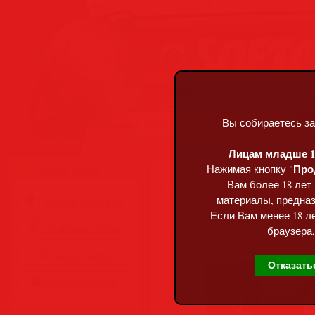
Вы собираетесь за
Пятница, 07.08.2026, 11:29
Лицам младше 18
Про
Нажимая кнопку "
Меню сайта
Главная
»
Статьи
»
Разделы сай
Вам более 18 лет
4K Video Downloade
материалы, предназ
Главная страница
[Multi/Rus]
Если Вам менее 18 ле
Обратная связь
браузера,
Карта сайта
Отказать
Правила сайта