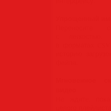
интерфейсу.
Упрощенный имп
Переносите 
с легкостью. 
в форматах CSV 
историю загрузо
файла.
Мгновенное ск
видео
Не ждите, пока
целого плейлист