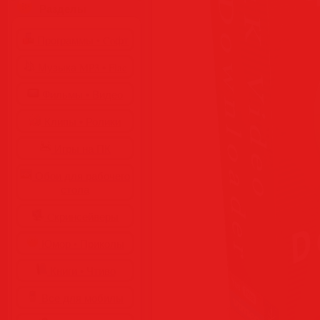
Разделы
Программы • Coфт
Музыка MP3 • Flac
Фильмы • Видео
Клипы • Ролики
Игры на ПК
Обои для рабочего
стола
Cкринсейверы
Юмор • Приколы
Книги • Чтиво
Все для мобилы