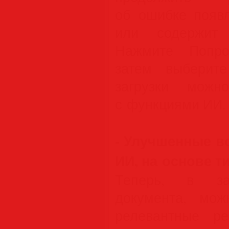
об ошибке появл
или содержит 
Нажмите Попро
затем выберит
загрузки можн
с функциями ИИ.
- Улучшенные в
ИИ, на основе т
Теперь, в за
документа, мож
релевантные р