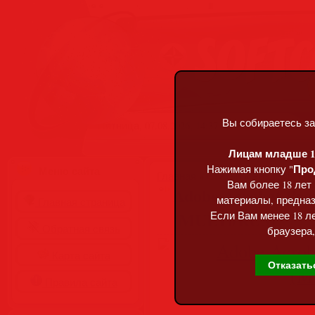
Вы собираетесь за
Пятница, 07.08.2026, 14:37
Лицам младше 18
Про
Нажимая кнопку "
Меню сайта
Главная
»
Статьи
»
Разделы сай
Вам более 18 лет
Adobe Acrobat Pro
материалы, предназ
Главная страница
(MULTi/RUS)
Если Вам менее 18 ле
Обратная связь
браузера,
Карта сайта
Отказать
Правила сайта