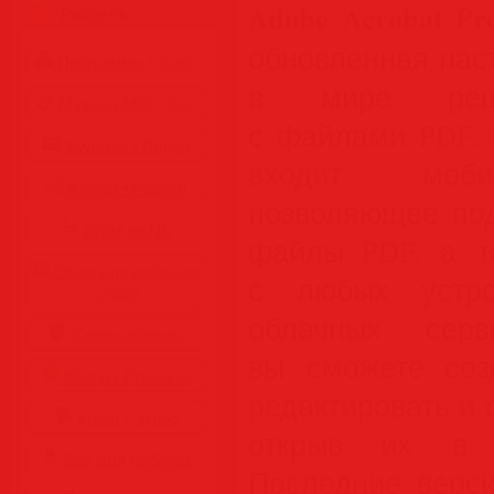
Adobe Acrobat Pr
Разделы
обновленная нас
Программы • Coфт
в мире реш
Музыка MP3 • Flac
с файлами PDF. 
Фильмы • Видео
входит моби
Клипы • Ролики
позволяющее под
Игры на ПК
файлы PDF, а т
Обои для рабочего
с любых устр
стола
облачных серв
Cкринсейверы
вы сможете созд
Юмор • Приколы
редактировать и
Книги • Чтиво
открыв их в л
Все для мобилы
Последние верси