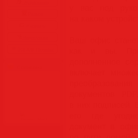
Аудиокниги
у вас под руко
Разное
на каком устройс
Журналы
Видеоуроки
Ваш офис стане
как и вы. При
Все для Photoshop
дополненное сер
Статистика
включает множе
преобразовани
документов PDF
в них подписей.
его где угодн
документ в офис
по пути домой 