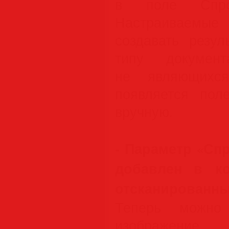
в поле Спрос
Настраиваемые
создавать резул
типу документ
не являющихся
появляется пол
вручную.
- Параметр «Сп
добавлен в ко
отсканированны
Теперь можно
изображение 