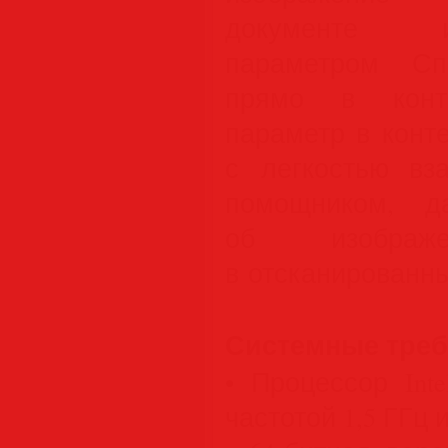
документе и
параметром Сп
прямо в конт
параметр в конт
с легкостью вз
помощником, д
об изображ
в отсканированны
Системные треб
• Процессор Int
частотой 1,5 ГГц