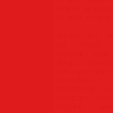
версию на утве
это просто, быстр
Acrobat Pro
тво
вы можете ре
документ, даже
только бумаж
сфотографиру
смартфона и о
приложении. Ac
превратит фот
который можн