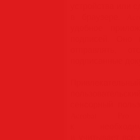
устройства или с
в браузере. Ac
удобное прило
подписей. Оно 
отправлять, о
подписанные док
Привлекате
пользовательс
сенсорный польз
Acrobat Pro
к необходи
и учитывает все