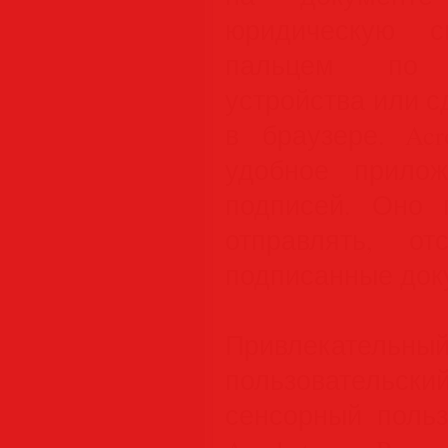
юридическую с
пальцем по 
устройства или с
в браузере. Ac
удобное прило
подписей. Оно 
отправлять, о
подписанные док
Привлекате
пользовательс
сенсорный польз