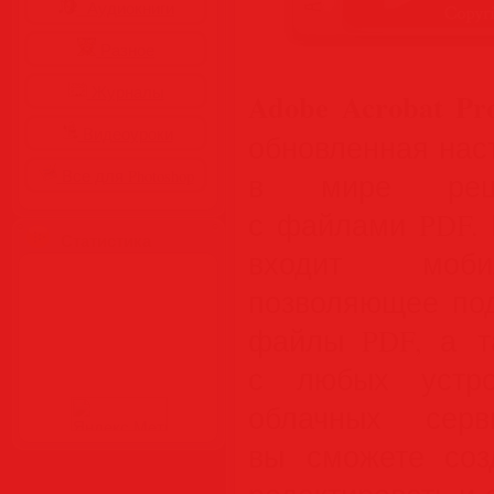
Аудиокниги
Разное
Журналы
Adobe Acrobat Pr
Видеоуроки
обновленная нас
Все для Photoshop
в мире реш
с файлами PDF. 
Статистика
входит моби
позволяющее под
файлы PDF, а т
с любых устр
облачных серв
вы сможете созд