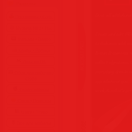
Разделы
Программы • Coфт
Музыка MP3 • Flac
Фильмы • Видео
Клипы • Ролики
Игры на ПК
Обои для рабочего
стола
Cкринсейверы
Юмор • Приколы
Книги • Чтиво
Все для мобилы