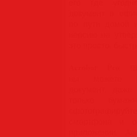
его где угодн
документ в офис
по пути домой 
версию на утве
это просто, быстр
Acrobat Pro
тво
вы можете ре
документ, даже
только бумаж
сфотографиру
смартфона и о
приложении. Ac