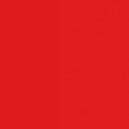
редактировать и
открыв их в л
Последние верси
у вас под руко
на каком устройс
Ваш офис стане
как и вы. При
дополненное сер
включает множе
преобразовани
документов PDF
в них подписей.