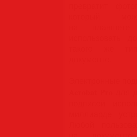
превратит фот
который можн
на планшете
использовать д
такого же ти
документе.
Электронные под
Acrobat Pro
для д
подписей испо
миллиарде устр
Любой пользова
на документе