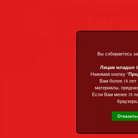
Вы собираетесь за
Суббота, 08.08.2026, 13:37
Лицам младше 18
Про
Нажимая кнопку "
Меню сайта
Главная
»
Статьи
»
Разделы сай
Вам более 18 лет
Adobe Acrobat Pro
материалы, предназ
Главная страница
(MULTi/RUS)
Если Вам менее 18 ле
Обратная связь
браузера,
Карта сайта
Отказать
Правила сайта