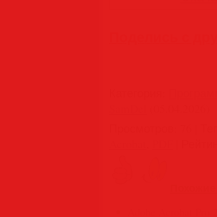
Поделись с др
Категория
:
Програм
SamDel
(05.04.2026)
Просмотров
:
76
|
Те
Acrobat
,
PDF
|
Рейти
Похожие
Adobe Acrobat Pro 2