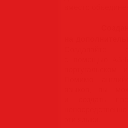
вместо объедине
Созд
—
на дополнитель
Создавайте с
с помощью Adobe
португальском 
Помимо англий
языков, вы мож
и создать пре
непосредственно
эти языки.