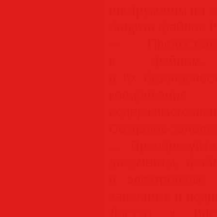
инструкциям на э
Защита файлов P
— Предостав
к файлам, 
в их безопаснос
копирования
содержимого ваш
Создание заполн
— Преобразуйт
документы, фа
в электронные 
заполнять и подп
Доступ к инс