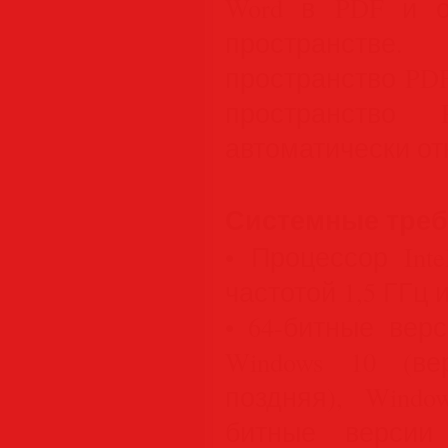
Word в PDF и о
пространстве.
пространство PDF
пространство 
автоматически отк
Системные треб
• Процессор Int
частотой 1,5 ГГц
• 64-битные верс
Windows 10 (в
поздняя), Window
битные версии 