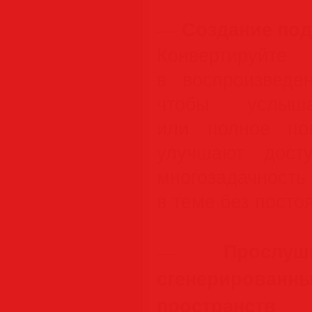
Создание под
—
Конвертир
в воспроизведе
чтобы услыш
или полное пов
улучшают досту
многозадачност
в теме без посто
Прослуш
—
сгенерирован
пространств