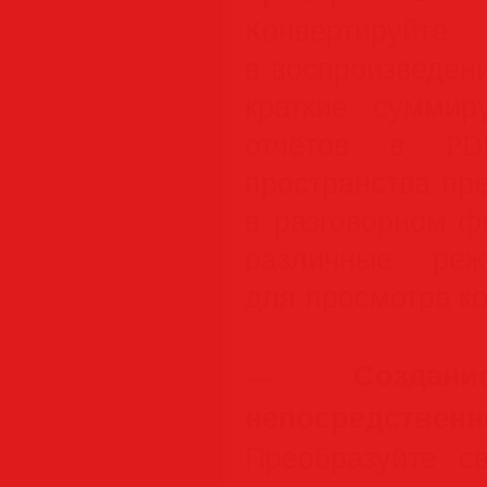
Конвертир
в воспроизведен
краткие сумми
отчётов в PDF
пространства пр
в разговорном ф
различные реж
для просмотра ко
Создан
—
непосредственно
Преобразуйте с