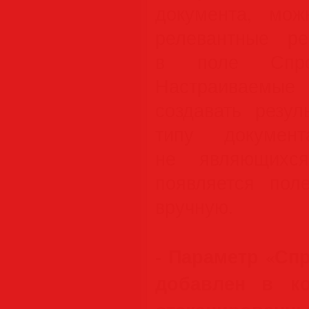
документа, мож
релевантные р
в поле Спрос
Настраиваемые
создавать резул
типу документ
не являющихся
появляется пол
вручную.
- Параметр «Сп
добавлен в ко