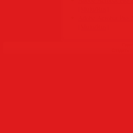
[Multi/Rus]
Adobe Acrobat Pro 
[Multi/Rus]
Copyr
Создать
б