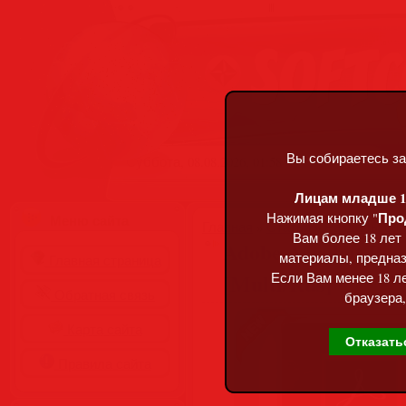
Вы собираетесь за
Суббота, 08.08.2026, 01:58
Лицам младше 18
Про
Нажимая кнопку "
Меню сайта
Главная
»
Статьи
»
Разделы сай
Вам более 18 лет
Adobe Acrobat Pro 
материалы, предназ
Главная страница
[Multi/Rus]
Если Вам менее 18 ле
Обратная связь
браузера,
Карта сайта
Отказать
Правила сайта