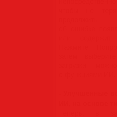
непосредственно
чтобы не теря
продолжить 
об ошибке появл
или содержит 
Нажмите Попро
затем выберит
загрузки можн
с функциями ИИ.
- Улучшенные в
ИИ, на основе т
Теперь, в за