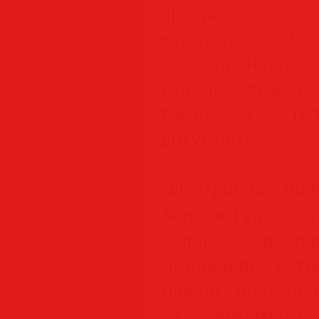
превратит фот
который можн
на планшете
использовать д
такого же ти
документе.
Электронные под
Acrobat Pro
для д
подписей испо
миллиарде устр
Любой пользова
на документе