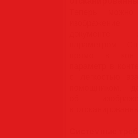
отсканированны
Теперь можно
изображение 
документе и
параметром Сп
прямо в конт
параметр в конт
с легкостью вз
помощником, д
об изображ
в отсканированны
Системные треб