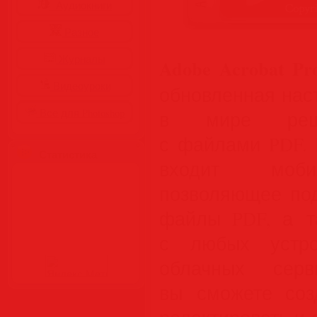
Аудиокниги
Разное
Журналы
Adobe Acrobat Pr
Видеоуроки
обновленная нас
Все для Photoshop
в мире реш
с файлами PDF. 
Статистика
входит моби
позволяющее под
файлы PDF, а т
с любых устр
облачных серв
вы сможете созд