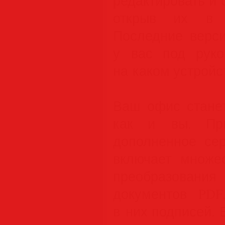
редактировать и
открыв их в л
Последние верси
у вас под руко
на каком устройс
Ваш офис стане
как и вы. При
дополненное сер
включает множе
преобразовани
документов PDF
в них подписей.