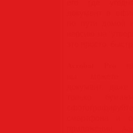
его где угодн
документ в офис
по пути домой 
версию на утве
это просто, быстр
Acrobat Pro
тво
вы можете ре
документ, даже
только бумаж
сфотографиру
смартфона и о
приложении. Ac