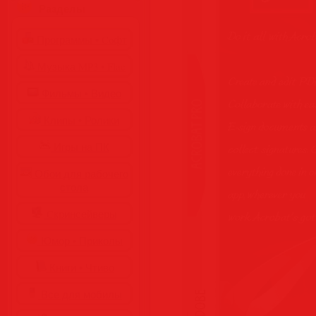
Разделы
Программы • Coфт
Музыка MP3 • Flac
Фильмы • Видео
Клипы • Ролики
Игры на ПК
Обои для рабочего
стола
Cкринсейверы
Юмор • Приколы
Книги • Чтиво
Все для мобилы