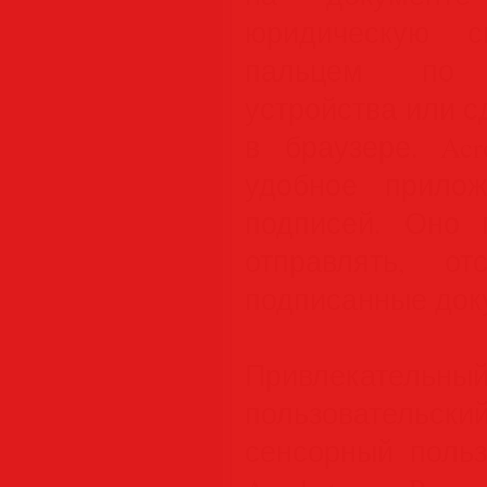
юридическую с
пальцем по 
устройства или с
в браузере. Ac
удобное прило
подписей. Оно 
отправлять, о
подписанные док
Привлекате
пользовательс
сенсорный польз