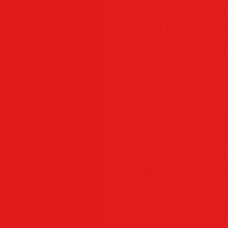
инструкциям на э
Защита файлов P
— Предостав
к файлам, 
в их безопаснос
копирования
содержимого ваш
Создание заполн
— Преобразуйт
документы, фа
в электронные 
заполнять и подп
Доступ к инс