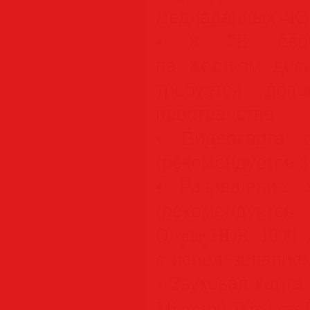
медиаданных 4K)
• 8 ГБ свобо
на жестком диск
требуется допо
пространство
• Видеокарта 
(рекомендуется 8
• Разрешение э
(рекомендуетс
DisplayHDR 1000
с использование
• Звуковая карт
Microsoft Windows 