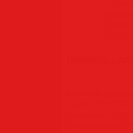
Скачать
Скачать 
Скачать 
Скачать
Поделись с др
Категория
:
Програм
SamDel
(25.04.2026)
Просмотров
:
77
|
Те
Видео
,
редактор
|
Ре