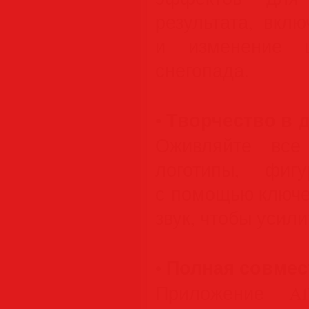
результата, вкл
и изменение ц
снегопада.
Творчество в 
•
Оживляйте все
логотипы, фиг
с помощью ключе
звук, чтобы усил
Полная совмес
•
Приложение Aft