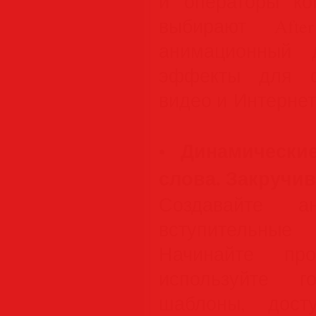
и операторы ко
выбирают Afte
анимационный 
эффекты для ф
видео и Интернет
Динамически
•
слова. Закручи
Создавайте ан
вступительны
Начинайте п
используйте г
шаблоны, дост