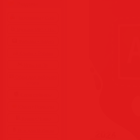
Разделы
Программы • Coфт
Музыка MP3 • Flac
Фильмы • Видео
Клипы • Ролики
Игры на ПК
Обои для рабочего
стола
Cкринсейверы
Юмор • Приколы
Книги • Чтиво
Все для мобилы