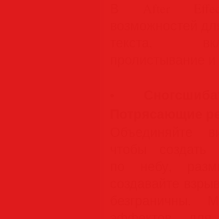
В After Effe
возможностей дл
текста, вк
пролистывание и
Сногсшиб
•
Потрясающие ре
Объединяйте в
чтобы создать
по небу, разм
создавайте взры
безграничны. 
эффектов для 