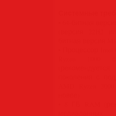
Системные тре
• 64-битная версия
(версия 22H2 ил
битная версия Micr
• Процессор Inte
Ryzen 1000 
(рекомендуется 
поколения с под
AMD Ryzen 3000 
новее)
• 8 ГБ RAM (ре
медиаданны