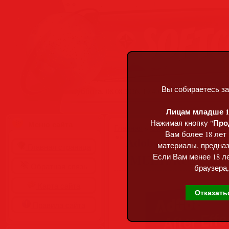
Вы собираетесь за
Суббота, 08.08.2026, 19:40
Лицам младше 18
Про
Нажимая кнопку "
Меню сайта
Главная
»
Статьи
»
Разделы сай
Вам более 18 лет
Adobe After Effects
материалы, предназ
Главная страница
(MULTi/RUS)
Если Вам менее 18 ле
Обратная связь
браузера,
Карта сайта
Отказать
Правила сайта