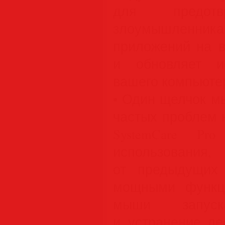
для предотв
злоумышленн
приложений на в
и обновляет и
вашего компьюте
• Один щелчок м
частых проблем 
SystemCare Pr
использовани
от предыдущих
мощными функц
мыши запуска
и устранение де