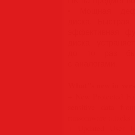
ПК на предмет в
• Мощная дефр
диска. Быстрая
эффективная фу
диска устраняе
до 10 раз бы
с аналогами.
What''s new in vers
+ New Protected Fo
sensitive data fro
ransomware attacks
+ Updated User I