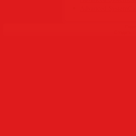
Advanced SystemCare
Copyr
Создать
б