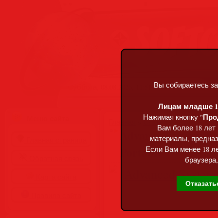
Вы собираетесь за
Суббота, 08.08.2026, 11:51
Лицам младше 18
Про
Нажимая кнопку "
Меню сайта
Главная
»
Статьи
»
Разделы сай
Вам более 18 лет
Advanced SystemCar
материалы, предназ
Главная страница
Portable
Если Вам менее 18 ле
Обратная связь
браузера,
Карта сайта
Отказать
Правила сайта