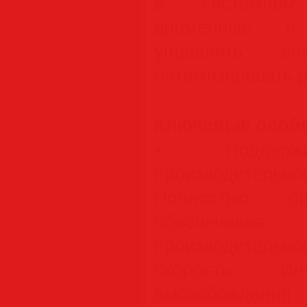
в системном 
временные и
управлять спи
оптимизировать р
Ключевые особе
• Поддержи
производител
Полностью опт
обеспечива
производительно
скорость И
высвобождения 