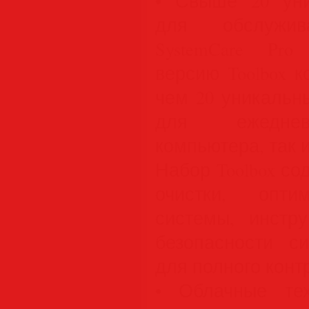
• Свыше 20 уни
для обслужив
SystemCare Pr
версию Toolbox к
чем 20 уникальн
для ежеднев
компьютера, так 
Набор Toolbox с
очистки, опт
системы, инстр
безопасности с
для полного конт
• Облачные тех