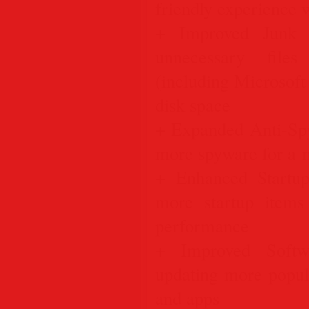
friendly experience w
+ Improved Junk 
unnecessary file
(including Microsoft
disk space
+ Expanded Anti-S
more spyware for a 
+ Enhanced Startu
more startup items
performance
+ Improved Soft
updating more popul
and apps