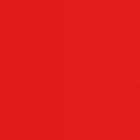
с ПК и защита 
безопасности.
• Оптимизация
Функция Activ
ActiveBoost н
в фоновом реж
неиспользуемы
перераспредел
технология обес
эффективнос
процессора и пам