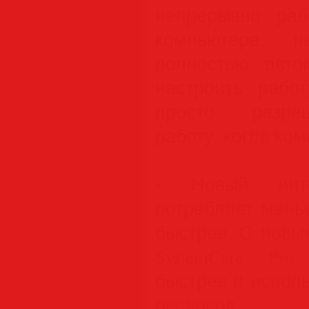
непрерывно ра
компьютера, н
полностью авто
настроить рабо
просто разреш
работу, когда ком
• Новый инте
потребляет мень
быстрее. С новы
SystemCare Pro
быстрее и испол
ресурсов.