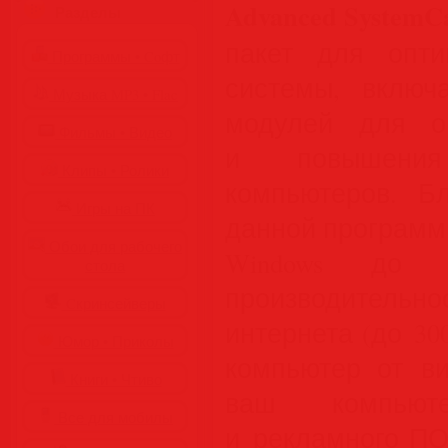
Advanced SystemCa
Разделы
пакет для опти
Программы • Coфт
системы, включ
Музыка MP3 • Flac
модулей для оп
Фильмы • Видео
и повышения 
Клипы • Ролики
компьютеров. Б
Игры на ПК
данной программ
Обои для рабочего
Windows до у
стола
производительно
Cкринсейверы
интернета (до 30
Юмор • Приколы
компьютер от ви
Книги • Чтиво
ваш компьют
Все для мобилы
и рекламного ПО