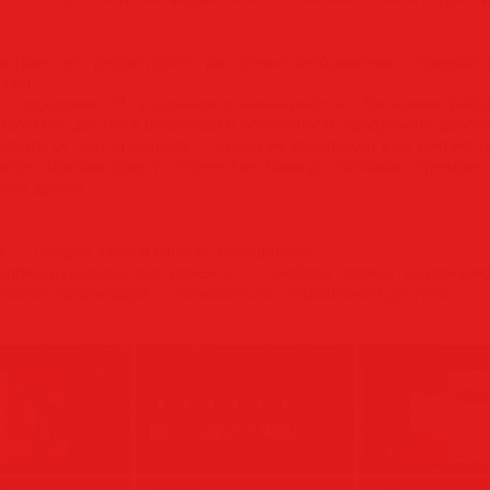
странство: редактируйте растровые изображения, создавайт
ении.
: поддержки GPU-ускорения, плавная работа с большими файл
 проектов, доступ к шаблонам и возможность продолжить работу
аботы остаются вашими — Affinity не использует ваш контент 
ов, фрилансеров и творческих команд: логотипы, брендинг, 
гое другое.
— Designer, Photo и Publisher объединены.
одписки (базовые инструменты) — свобода творчества для каж
еских организаций — возможность специального доступа.