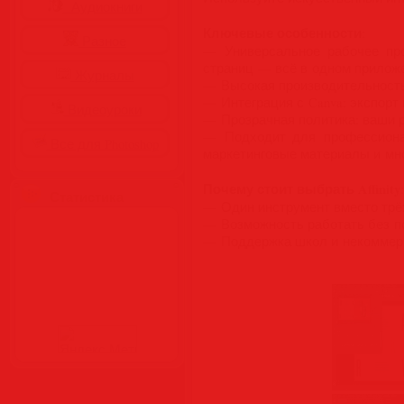
Аудиокниги
Ключевые особенности
:
Разное
— Универсальное рабочее про
страниц — всё в одном прилож
Журналы
— Высокая производительность
— Интеграция с Canva: экспорт
Видеоуроки
— Прозрачная политика: ваши р
— Подходит для профессионал
Все для Photoshop
маркетинговые материалы и мно
Почему стоит выбрать Affinity
:
Статистика
— Один инструмент вместо трёх 
— Возможность работать без п
— Поддержка школ и некоммерч