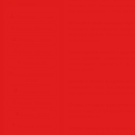
Разделы
решение без лишних компроми
или веб-графикой — этот инстр
Программы • Coфт
Обогатите свои проекты пер
Музыка MP3 • Flac
Сделайте свои проекты выдающ
мирового уровня. Изучите наш
Фильмы • Видео
Artlist и pocstock.
Клипы • Ролики
Проектируйте вместе с други
Canva упрощает совместную ра
Игры на ПК
презентациях, досках и т. д.
своих целей.
Обои для рабочего
стола
Дизайн и печать в одном мес
Превратите свои воспоминани
Cкринсейверы
или приглашения. Выполните вс
Юмор • Приколы
Планы, которые приступают 
Предоставьте всей вашей кома
Книги • Чтиво
рабочего места.
Все для мобилы
Эффективность на основе ис
Используйте искусственный ин