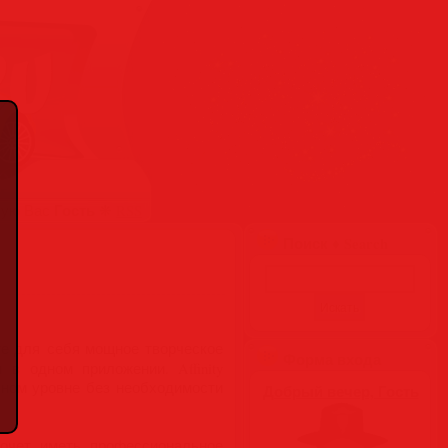
Гость
вую Вас
❋
RSS
Поиск ♦ Search
те для себя мощное творческое
Форма входа
в одном приложении. Affinity
ьном уровне без необходимости
Добрый вечер, Гость
хочет иметь профессиональное