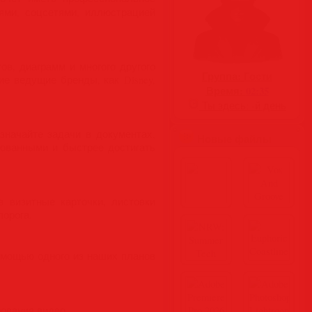
ями, соцсетями, иллюстрацией
в, диаграмм и многого другого
Группа:
Гости
е ведущие бренды, как Disney,
Время:
02:35
Ты здесь:
-й день
значайте задачи в документах,
Новые файлы
зованными и быстрее достигать
 визитные карточки, листовки
порога.
омощью одного из наших планов
ования видео.