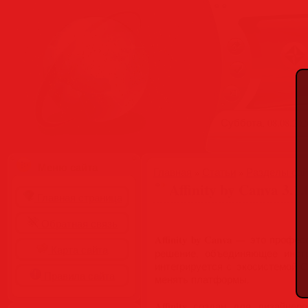
Суббота, 08.08.2026
Меню сайта
Главная
»
Статьи
»
Разделы сай
Affinity by Canva 3.1.
Главная страница
Обратная связь
Affinity by Canva
— это професси
Карта сайта
решение, объединяющее инстр
интегрируется с экосистемой 
Правила сайта
менять платформы.
Affinity
создан для дизайнеров