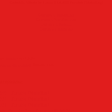
Скачать Affinity by Canva 3.1.0.4231 Portable [Multi/Eng]
Скачать с Turbobit.net
Скачать с Nitroflare.com
Скачать с Turbo.cc
Скачать с Hitfile.net
вил
:
SamDel
(18.03.2026)
едактор
,
фотографий
|
Рейтинг
:
0.0
/
0
атериалы:
4646 + Portable [Multi/Rus]
4557 + Portable [Multi/Rus]
4351 + Portable [Multi/Rus]
dio Pro 12.0.5.0 + Portable (RUS/ENG)