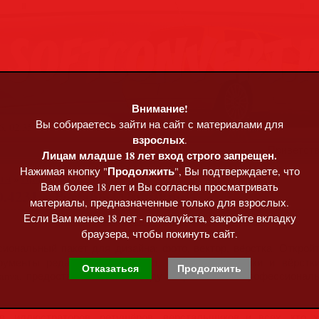
Внимание!
Вы собираетесь зайти на сайт с материалами для
, 02:35
взрослых
.
Приветст
Лицам младше 18 лет вход строго запрещен.
Продолжить
Нажимая кнопку "
", Вы подтверждаете, что
та
»
Программы • софт
Вам более 18 лет и Вы согласны просматривать
0.4231 + Portable [Multi/Eng]
материалы, предназначенные только для взрослых.
Если Вам менее 18 лет - пожалуйста, закройте вкладку
браузера, чтобы покинуть сайт.
ональный пакет для дизайна: фото, вектор, вёрстка. Открой
ументы редактирования фото, векторной графики и вёрстки 
Отказаться
Продолжить
Canva, предоставляя вам свободу творчества на профессионал
, иллюстраторов, ретушёров, верстальщиков и всех, кто 