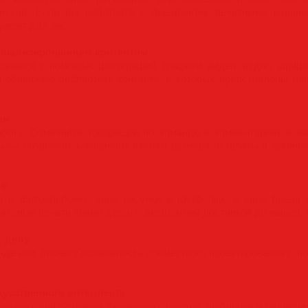
ссов. Если вы работаете с брендингом, печатными издани
умент для вас.
сонализированным контентом
имися с помощью фотографий, графики, видео, аудио, шрифто
и обширные библиотеки контента, в которых представлены таки
ми
боту. Отмечайте товарищей по команде в комментариях и на
 Canva позволяет компаниям любого размера оставаться органи
те
я в фотоальбомы, свои рисунки в футболки, а свой бренд в
ю свою печать прямо здесь с бесплатной доставкой до вашего 
к делу
нде или бизнесу возможность совместного проектирования с п
кусственного интеллекта
теллект для создания фирменных текстов, шаблонов и редактир