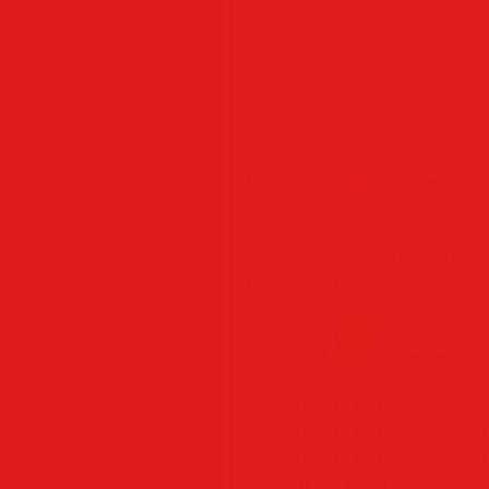
Поделись с друзьями:
Категория
:
Программы • софт
|
Доба
Просмотров
:
108
|
Теги
:
цифровых
,
р
Похожие м
Affinity by Canva 3.2.3.
Affinity by Canva 3.2.2.
Affinity by Canva 3.2.0.
SILKYPIX Developer Stu