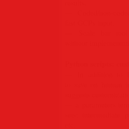
results.
— Coded/non-coded 
fast GCPs input.
— Scale bar tool 
without implementati
Python scripts: cus
— In addition to 
to save on human in
suggests customizati
— a parameters templ
sets; intermediate p
etc.