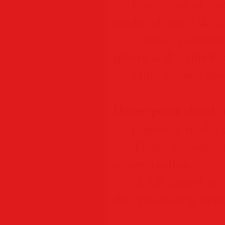
— Processing of vari
(nadir, oblique) & cl
— Auto calibratio
spherical & cylindri
— Multi camera proj
Dense point cloud: e
— Elaborate model ed
— Points classific
reconstruction.
— .LAS export to b
data processing work