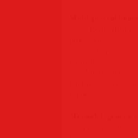
Multispectral imag
— RGB/NIR/therma
processing.
— Fast reconstruc
channel.
— Multichannel or
built-in vegetation i
export.
3D model: generati
— Various scenes: arc
buildings, interiors, 