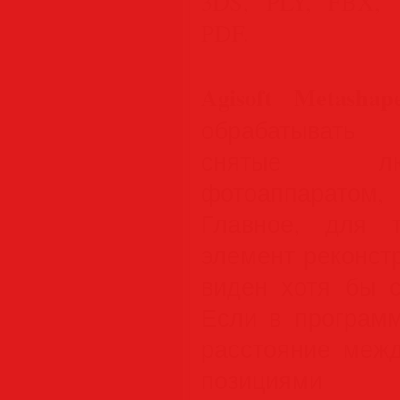
3DS, PLY, FBX,
PDF.
Agisoft Metashape
обрабатывать
снятые л
фотоаппаратом
Главное, для 
элемент реконст
виден хотя бы с
Если в программ
расстояние межд
позициями с