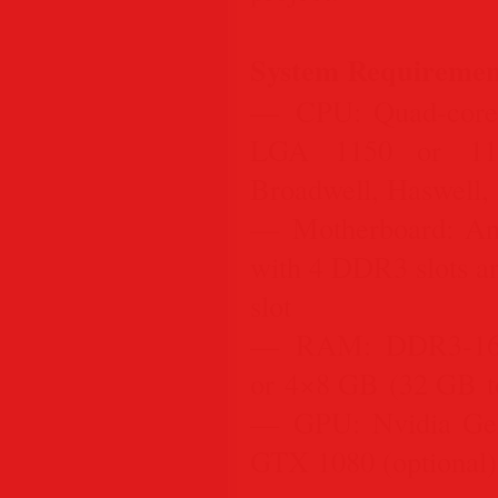
System Requiremen
— CPU: Quad-core 
LGA 1150 or 115
Broadwell, Haswell,
— Motherboard: An
with 4 DDR3 slots an
slot
— RAM: DDR3-160
or 4×8 GB (32 GB to
— GPU: Nvidia Ge
GTX 1080 (optional)