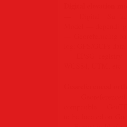
Digital elevation 
— Digital Surfac
Model — depending o
— Georeferncing bas
log: GPS/GCPs data.
— EPSG registry co
WGS84, UTM, etc.
Georeferenced orth
— Georeferenced
compatible GeoT
to be located on Goo
— Export in blocks f