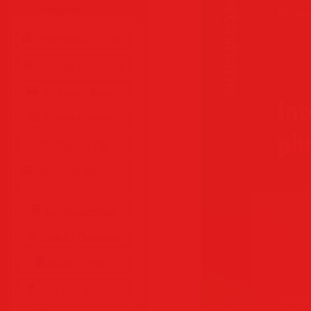
Разделы
Программы • Coфт
Музыка MP3 • Flac
Фильмы • Видео
Клипы • Ролики
Игры на ПК
Обои для рабочего
стола
Cкринсейверы
Юмор • Приколы
Книги • Чтиво
Все для мобилы