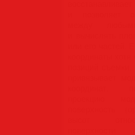
восстанавливае
и позволяет о
между любым
и вычислять пло
или его частей. 
координаты хотя 
позиций съемки, 
привязывает мо
координат, п
проекцию мо
поверхность (о
высот относ
поверхности