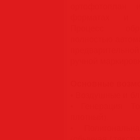
ортофотоплан
форматах и с
Процесс обр
полностью автом
предварительной
ручной маркиров
Основные возм
• Воздушные и бл
• Генерация То
плотный).
• Полигональн
(обычная / текст