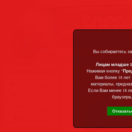
Вы собираетесь за
Суббота, 08.08.2026, 09:06
Лицам младше 18
Про
Нажимая кнопку "
Меню сайта
Главная
»
Статьи
»
Разделы сай
Вам более 18 лет
Agisoft Metashape 
материалы, предназ
Главная страница
Portable [Multi/Ru
Если Вам менее 18 ле
Обратная связь
браузера,
Карта сайта
Отказать
Правила сайта