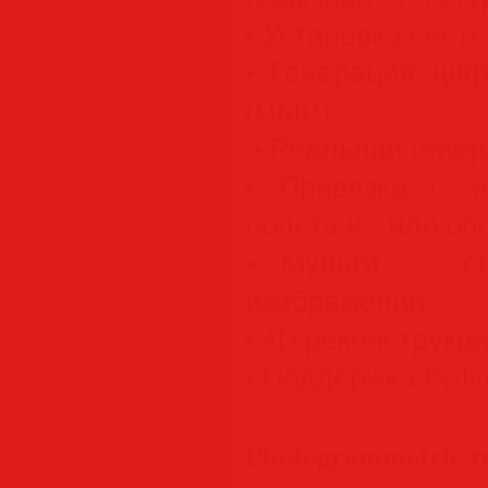
• Установка сист
• Генерация ци
(ЦМР)
.• Реальная гене
• Привязка с и
полета и / или оп
• Мульти — сп
изображений.
• 4D реконструкц
• Поддержка Pyth
Photogrammetric tr