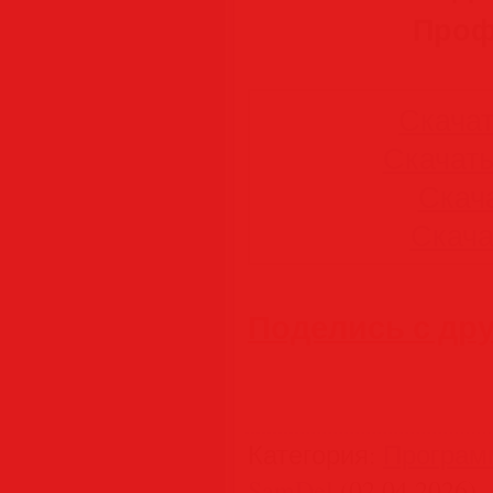
Профи
Скачать
Скачать 
Скача
Скачат
Поделись с др
Категория
:
Програм
SamDel
(02.04.2026)