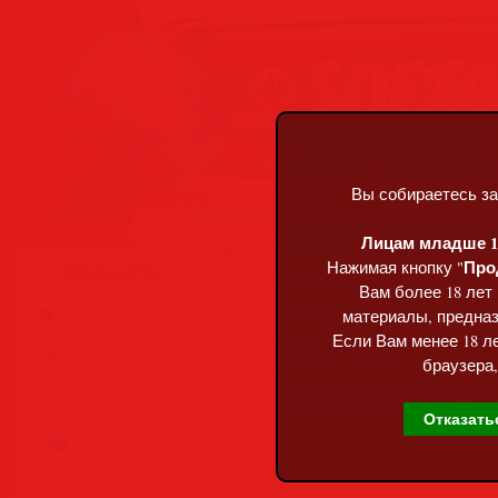
Вы собираетесь за
Четверг, 06.08.2026, 22:59
Лицам младше 18
Про
Нажимая кнопку "
Меню сайта
Главная
»
Статьи
»
Разделы сай
Вам более 18 лет
AMS Дизайн Инте
материалы, предназ
Главная страница
(RUS/2026)
Если Вам менее 18 ле
Обратная связь
браузера,
Карта сайта
Отказать
Правила сайта