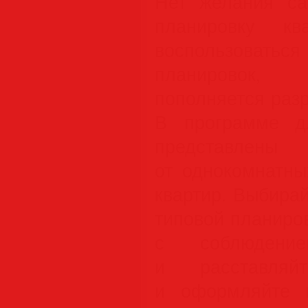
Нет желания са
планировку к
воспользоватьс
планировок, 
пополняется раз
В программе д
представлен
от однокомнатны
квартир. Выбира
типовой планиро
с соблюдени
и расставляй
и оформляйте 