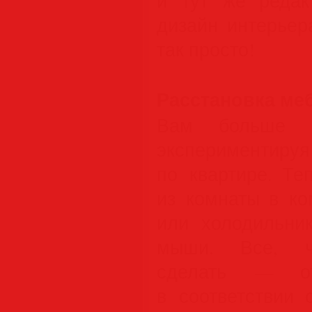
и тут же редакт
дизайн интерьер
так просто!
Расстановка меб
Вам больше н
экспериментируя
по квартире. Те
из комнаты в ко
или холодильни
мыши. Все, ч
сделать — от
в соответствии 