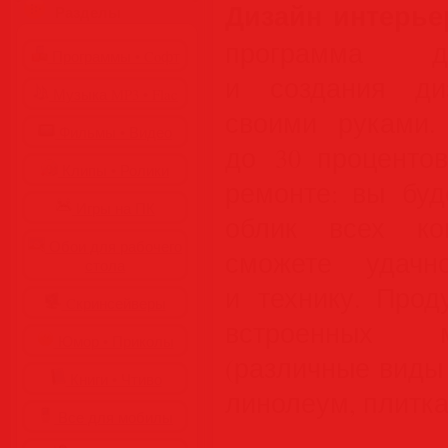
Дизайн интерье
Разделы
программа д
Программы • Coфт
и создания диз
Музыка MP3 • Flac
своими руками.
Фильмы • Видео
до 30 проценто
Клипы • Ролики
ремонте: вы буд
Игры на ПК
облик всех ко
Обои для рабочего
сможете удачн
стола
и технику. Прод
Cкринсейверы
встроенных м
Юмор • Приколы
(различные виды 
Книги • Чтиво
линолеум, плитка 
Все для мобилы