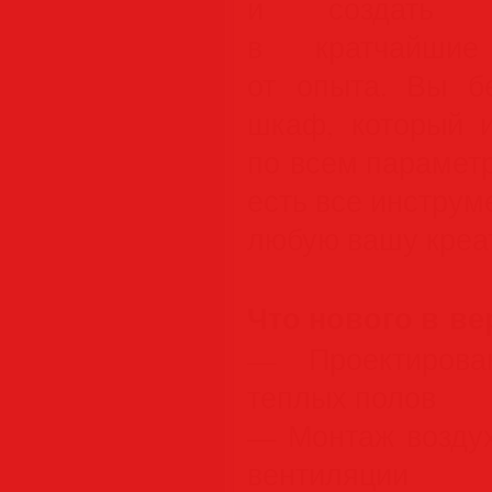
и создать т
в кратчайшие
от опыта. Вы бе
шкаф, который 
по всем параметр
есть все инструм
любую вашу креа
Что нового в ве
— Проектирова
теплых полов
— Монтаж воздух
вентиляции