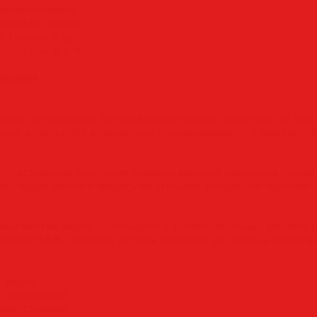
активного меню
ликов на YouTube
 Facebook и др.
uick Time и т. п.
дакторе
дным интерфейсом, который можно освоить буквально за пару
оды, используйте музыкальное сопровождение — и ваш клип го
 — встроенная коллекция фоновых мелодий различных стилей
ть видео записи и придать им стильное, интересное звучание.
ный монтаж видео? Используйте в ролике титульные заставки 
деоМОНТАЖ» содержит десятки шаблонов заставок на любой вк
х видео
и, комедийные
вок, стикеров