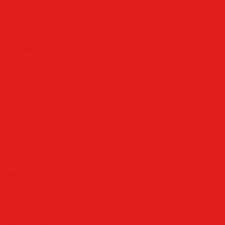
тва ролика
замена звука
х мелодий
 устройств
ов и плееров
hone, iPad и iPod
на базе Android
й размер видео
любом месте!
кости
иях 720p и 1080p
ного качества
размера видео
овременных ПК
ED-телевизоров
ожности!
ео на DVD диск