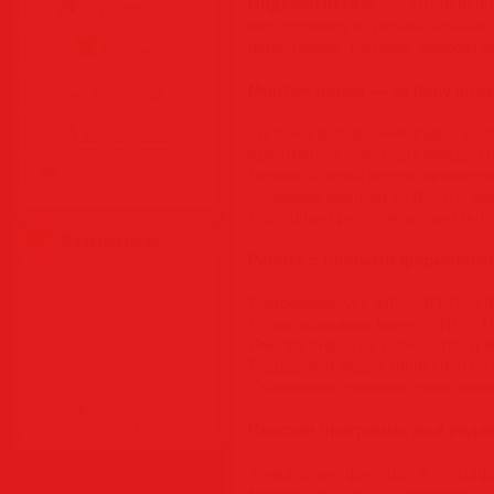
ВидеоМОНТАЖ
— это невероя
Аудиокниги
видеоролики и увлекательные
переходами, титрами, эффекта
Разное
Монтаж видео — за пару клик
Журналы
Удобное добавление видео рол
Видеоуроки
Креативные переходы между к
Легкая обрезка видео фрагмент
Все для Photoshop
Создание фильма из фото и ви
Наглядный русскоязычный инт
Статистика
Работа с любыми форматами
Поддержка AVI, MP4, MPEG, 3G
Редактирование видео с HDV, 
Импорт видео из планшетов и 
Поддержка видео записей SD, 
Склеивание роликов, записанн
Простая программа для реда
Уникальные фильтры и спецэ
Наложение текста и графики на