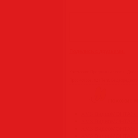
Поделись с друзьями:
Категория
:
Программы • софт
|
Доба
Просмотров
:
82
|
Теги
:
Видеоредакто
Похожие м
AMS ВидеоМОНТАЖ 26.
AMS ВидеоМОНТАЖ 26
AMS ВидеоМОНТАЖ 25
AMS ВидеоМОНТАЖ 24.