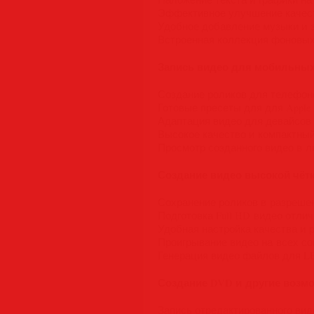
Эффективное улучшение качес
Удобное добавление музыки и 
Встроенная коллекция фоновы
Запись видео для мобильных
Создание роликов для телефон
Готовые пресеты для для Apple iP
Адаптация видео для девайсов 
Высокое качество и компактны
Просмотр созданного видео в 
Создание видео высокой чёт
Сохранение роликов в разрешен
Подготовка Full HD видео отлич
Удобная настройка качества и 
Проигрывание видео на всех с
Генерация видео файлов для L
Создание DVD и другие возм
Запись отредактированного вид