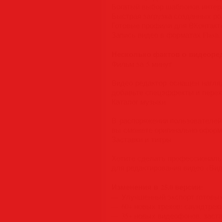
Богатый выбор шаблонов интер
Быстрая загрузка созданных ро
Готовые профили для ВКонтакте,
Запись видео в форматах Flash, Q
Несколько фактов о видеоре
Фильм за 5 минут
Видео редактор оснащен нагля
добавьте спецэффекты и перех
Каталог музыки
В распоряжении пользователей
вы сможете оригинально оформи
Заставки и титры
Хотите сделать профессиональ
для редактирования видео «Ви
Изменения в 25.0 версии:
— Улучшенный экспорт готовы
— 60+ новых треков: саундтрек
— 35+ новых видеофонов, заста