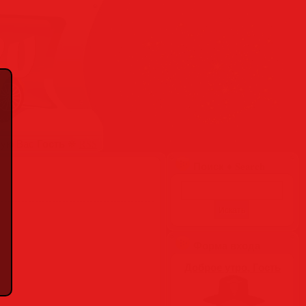
Гость
вую Вас
❋
RSS
Поиск ♦ Search
Форма входа
Доброе утро, Гость