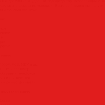
тно доступный и удобный видеоредактор, позволяющий с л
 фильмы в домашних условиях. Всего за 5 шагов вы получит
ми и фоновой музыкой!
ов!
иков
липами
ов
део
ерфейс
 видео
P, MOV, VOB, MKV и др.
HD, DV и вебкамер
мобильных телефонов
DVD и HD качества
ых в разных форматах
ктирования видео
ффекты
 видео