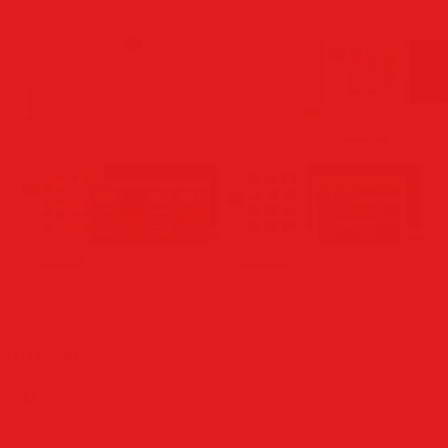
/7 (x86/x64)
ечено