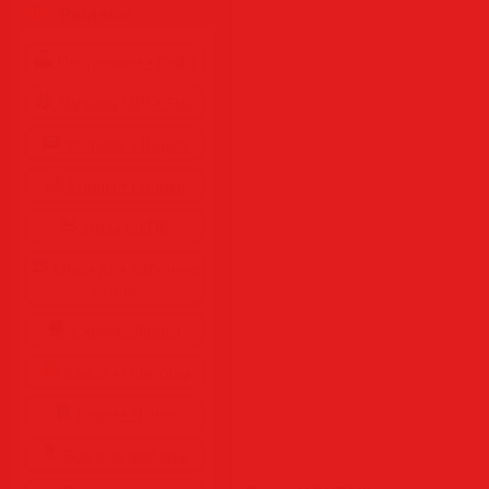
Разделы
Программы • Coфт
Музыка MP3 • Flac
Фильмы • Видео
Клипы • Ролики
Игры на ПК
Обои для рабочего
стола
Cкринсейверы
Юмор • Приколы
Книги • Чтиво
Все для мобилы