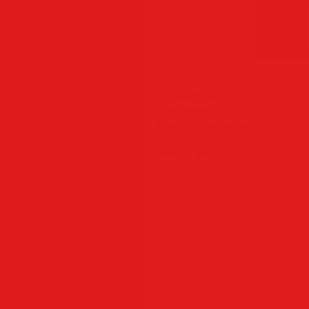
Информация о программе:
Год выпуска:
2026
Платформа:
Windows® 11/10/8.1/
Язык интерфейса:
Английский /
Лекарство:
ключ / key | portable
Размер файла:
398.96 MB
Поделись с друзьями: