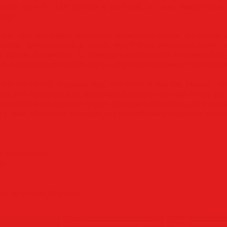
овать один из 1200 цветов и растений, а также графические
ада.
айна, эта программа позволяет размещать стены, бассейны, 
ъекты, размещенные в сцене, могут быть изменены через ок
 и другие параметры. С помощью инструмента компоновки се
ых овощей и повторить ее как отдельный элемент столько раз,
Garden Planner
тобы настроить внешний вид чего-либо в
. М
тобы они представляли практически неограниченный спектр рас
я разметки посадочных грядок. Простая компоновка сетки означ
 и трав. Идеально подходит для озеленения квадратных футов
B recommended)
re
 it on from the Help menu.