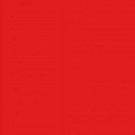
Разделы
распечатывать их, вы получит
дорожки, ограждения и так дале
Программы • Coфт
Основные особенности:
Музыка MP3 • Flac
• Простой в использовании инт
• Сохранение и загрузка собств
Фильмы • Видео
• Использование широкого спек
• Вывод на печать созданного п
Клипы • Ролики
• Использование встроенных ин
• Генерация отчета обо всех ра
Игры на ПК
Описание
:
Обои для рабочего
стола
Artifact Interactive Garden Plann
и зеленых насаждений для в
Cкринсейверы
растения и другие объекты, пер
Юмор • Приколы
Вы можете определить площадь
добиться желаемого дизайна.
Книги • Чтиво
перетаскиванием. Вы можете 
распечатать список предметов,
Все для мобилы
У садового планировщика ест