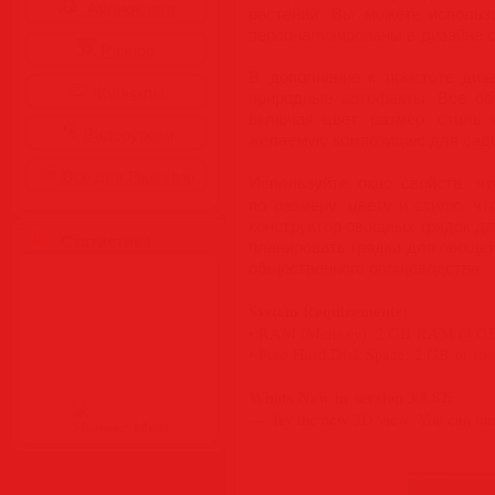
Аудиокниги
растений. Вы можете использ
персонализированы в дизайне с
Разное
В дополнение к простоте диз
Журналы
природные артефакты. Все об
включая цвет, размер, стиль
Видеоуроки
желаемую композицию для садов
Все для Photoshop
Используйте окно свойств, ч
по размеру, цвету и стилю, ч
конструктор овощных грядок дл
Статистика
планировать грядки для овощей
общественного овощеводства.
System Requirements:
• RAM (Memory): 2 GB RAM (4 G
• Free Hard Disk Space: 2 GB or mo
Whats New in version 3.8.82:
— Try the new 3D view. You can turn