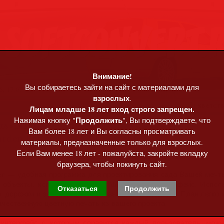
Внимание!
Вы собираетесь зайти на сайт с материалами для
, 17:07
взрослых
.
Приветст
Лицам младше 18 лет вход строго запрещен.
Продолжить
Нажимая кнопку "
", Вы подтверждаете, что
та
»
Программы • софт
Вам более 18 лет и Вы согласны просматривать
arden Planner 3.8.82 + Portable
материалы, предназначенные только для взрослых.
Если Вам менее 18 лет - пожалуйста, закройте вкладку
браузера, чтобы покинуть сайт.
er
— удобная программа для проектирования сада Вашей мечт
и объекты, используя удобный 'drag and drop' интерфейс. Испо
Отказаться
Продолжить
, дорожки и заборы. Цвет листвы можно изменять. План легко 
чественную цветную печать из вашего проекта.
интерфейс с которым справится каждый пользователь, можн