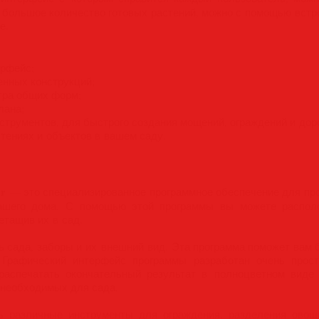
е большое количество готовых растений, можно с помощью встр
е.
ерфейс;
енных конструкций;
тра общих форм;
лана;
струментов, для быстрого создания мощений, ограждений и дор
стениях и объектов в вашем саду.
er
— это специализированное программное обеспечение для пр
ашего дома. С помощью этой программы вы можете располож
етащив их в сад.
 сада, заборы и их внешний вид. Эта программа поможет вам б
 Графический интерфейс программы разработан очень прос
распечатать окончательный результат в полноцветном виде
 необходимых для сада.
ь различные инструменты для ограждения, разделения овощ