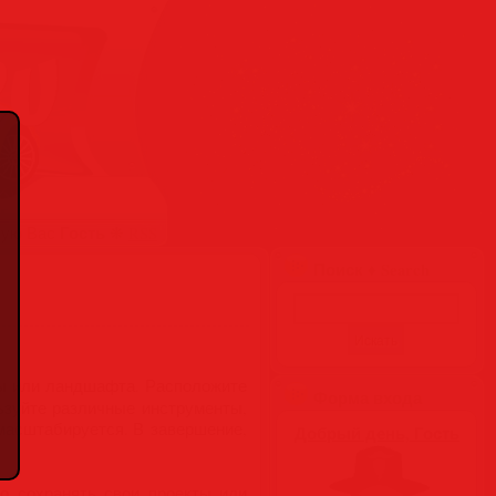
Гость
вую Вас
❋
RSS
Поиск ♦ Search
ы или ландшафта. Расположите
Форма входа
льзуйте различные инструменты,
масштабируется. В завершение,
Добрый день, Гость
о сохранять свои проекты или