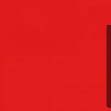
Суббота, 08.08.2026
Меню сайта
Главная
»
Статьи
»
Разделы сай
Artifact Interactive G
Главная страница
Обратная связь
Artifact Interactive Garden Plann
Карта сайта
растения, деревья, постройки 
чтобы быстро создать мощение
Правила сайта
вы можете произвести высокока
Garden Planner
имеет простой 