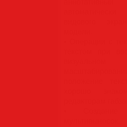
аннотативны
автоматическ
видового экра
модели.
• Операции с те
текстом при вв
визуально
масштабиров
положение текс
хорошо знако
редакторам (абзац
• Создание 
мультивыносо