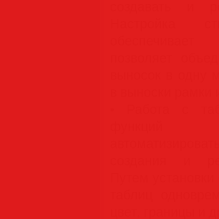
создавать и ре
Настройка ст
обеспечивает
позволяет объед
выносок в одну 
в выноски рамки 
• Работа с та
функций 
автоматизироват
создания и ре
Путем установки
таблиц одновре
цвет, границы и д