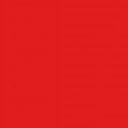
Autodesk AutoCAD
Разделы
проектировани
Программы • Coфт
окружающему 
Музыка MP3 • Flac
мощных Интерн
Фильмы • Видео
инструментов Au
Клипы • Ролики
разработана комп
Игры на ПК
позволяет созда
Обои для рабочего
проекты, с высо
стола
рабочую докум
Cкринсейверы
работать в обла
Юмор • Приколы
возможен не т
Книги • Чтиво
но и с пользо
Все для мобилы
устройств.