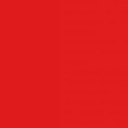
запускать ком
размеры и вв
отвлекаясь на к
быстрых св
просматривать 
свойства объекто
курсор.
• Удобный польз
Теперь стало гор
несколькими ф
Функция быстрог
не только име
образцами. Он