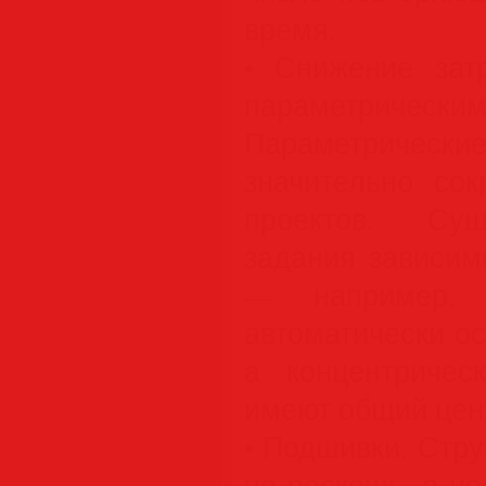
время.
• Снижение зат
параметрич
Параметрическ
значительно сок
проектов. Сущ
задания зависим
— например, 
автоматически о
а концентричес
имеют общий цен
• Подшивки. Стр
не роскошь, а н