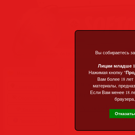
Вы собираетесь за
Четверг, 06.08.2026, 20:10
Лицам младше 18
Про
Нажимая кнопку "
Меню сайта
Главная
»
Статьи
»
Разделы сай
Вам более 18 лет
Autodesk AutoCAD 2
материалы, предназ
Главная страница
m0nkrus (RUS/EN
Если Вам менее 18 ле
Обратная связь
браузера,
Карта сайта
Отказать
Правила сайта