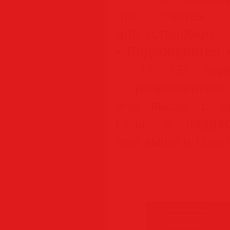
(не считая м
для установки)
• Видеоадаптер 
с 12 ГБ виде
с разрешением 
или выше, с цв
Color, с поддер
или выше и Direc