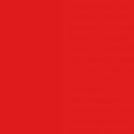
• Извлечение да
данных позвол
данные из объек
блоки и атрибу
можно автома
таблицы или вне
• Связь данны
AutoCAD. При ус
таблицей Exce
обеспечивает
обновление дан
необходимости о
таблицы. Вся ин