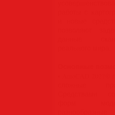
усовершенство
работы с картог
и новые средст
позволяют заде
данные скан
реального мира.
Основные возм
• AutoCAD 2027®
сложные про
Средствами со
форм моде
разнообразные