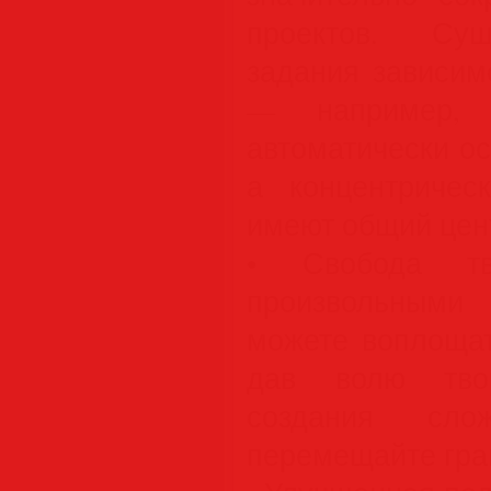
проектов. Сущ
задания зависим
— например, 
автоматически о
а концентричес
имеют общий цен
• Свобода тв
произвольными
можете воплощат
дав волю тво
создания сл
перемещайте гра