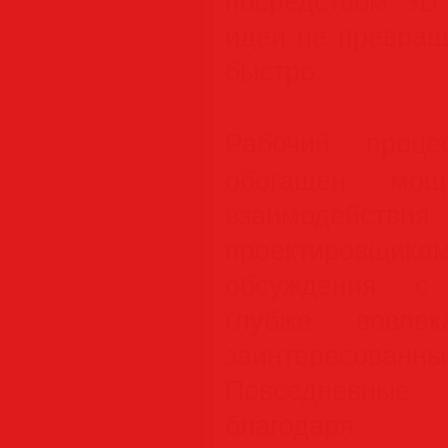
посредством 3D
идеи не превращ
быстро.
Рабочий про
обогащен мощ
взаимоде
проектировщика
обсуждения с 
глубже вовле
заинтересо
Повседневные 
благода