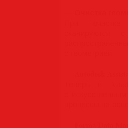
Очистка геом
—
При очистке 
сканируются с
распростра
с геометрией.
Autodesk Assist
—
Теперь в Autode
с искусственным
процессы на осно
Forma Data Man
—