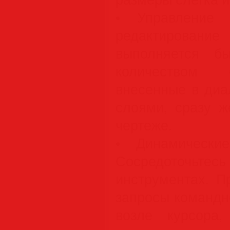
• Управление 
редактирование
выполняется б
количеством 
внесенные в диа
слоями, сразу ж
чертеже.
• Динамически
Сосредоточьтес
инструментах. П
запросы командн
возле курсора