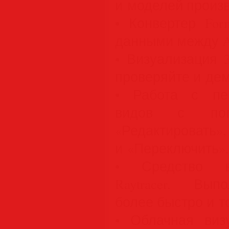
и моделей произ
• Конвертер For
данными между Aut
• Визуализация 
проверяйте и дем
• Работа с пер
видов с пом
«Редактир
и «Переключить».
• Средство ви
Raytracer. Вып
более быстро и т
• Облачная виз