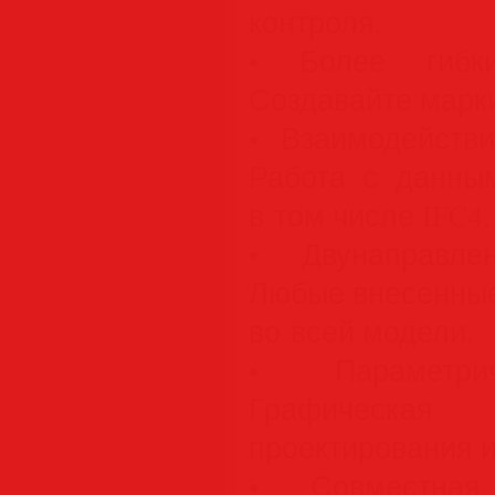
контроля.
• Более гибки
Создавайте марки
• Взаимодейств
Работа с данны
в том числе IFC4.
• Двунаправлен
Любые внесенные
во всей модели.
• Параметрич
Графическ
проектирования 
• Совместная