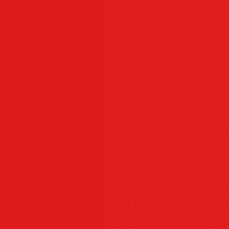
• Усовершенст
проектиров
эффективность
данными модели.
• Детализация
Создание в Revi
детализации.
• ОВК — проек
документации
воздуховодов 
реализации проек
• Проектировани
и разработка д