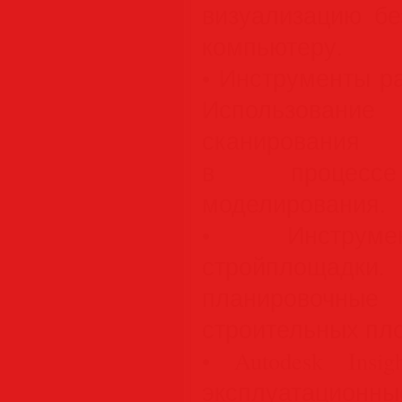
визуализацию бе
компьютеру.
• Инструменты р
Использовани
сканировани
в процессе
моделирования.
• Инструме
стройплоща
планировоч
строительных пл
• Autodesk Insi
эксплуатацион