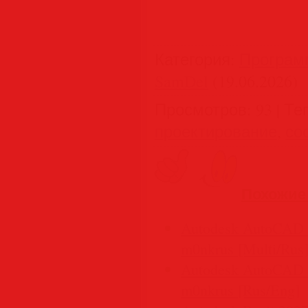
Категория
:
Програм
SamDel
(19.06.2026)
Просмотров
:
93
|
Те
проектирование
,
со
Похожие
Autodesk AutoCAD L
m0nkrus [Multi/Rus
Autodesk AutoCAD 2
m0nkrus [Rus/Eng]