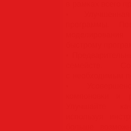
в рамках всего пр
• Улучшенная 
программы. По
моделировани
быстрому програ
• Предварительн
семейств. Со
с необходимым п
• Усовершенс
компоновки и р
Улучшайте кач
используя инст
больше возмож