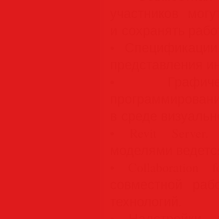
участников могу
и сохранять рабо
• Спецификации
представления и
• Графиче
программирова
в среде визуальн
• Revit Serve
моделями ведется
• Collaboration
совместной раб
технологий.
• Надстройки д