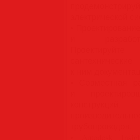
продемонстриру
электрической си
• Проектировани
и разработ
Проектируй
сантехнические
к ним документа
• Совместная р
и проектировщ
конструк
производительно
трубопроводов.
• Autodesk Insi