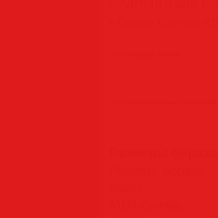
• .NET 10.0 или б
• Google Chrome ил
Размеры образа
Размер образа: 
байт)
MD5-сум