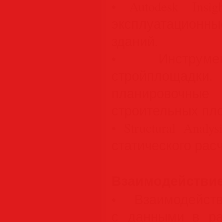
• Autodesk Insi
эксплуатацион
зданий.
• Инструме
стройплоща
планировоч
строительных пл
• Structural Analy
статического расч
Взаимодействие
• Взаимодейст
с данными в ра