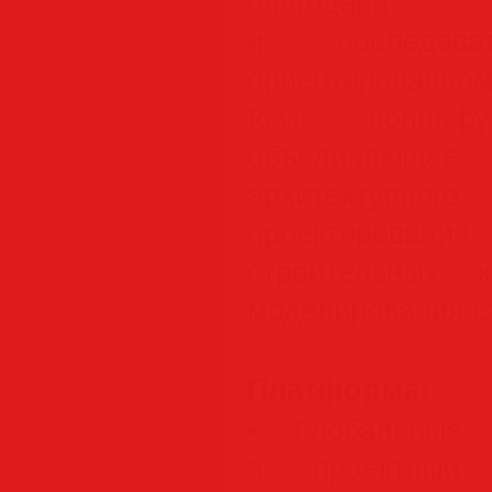
благодаря с
и последоват
ориентированно
Revit — полнофу
объединяющее 
архитектурног
проектировани
строительных 
моделирования с
Платформа:
• Глобальные 
в проектный 