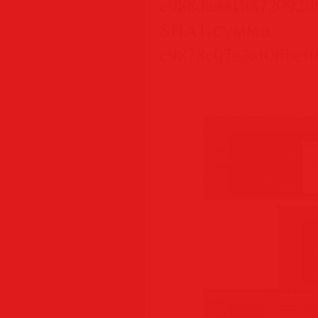
c988daaa1b8720920
SHA1-су
c9878c07e3af0ffbef