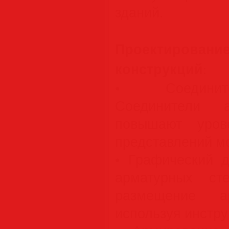
зданий.
Проектирова
конструкций
:
• Соединит
Соединители а
повышают уров
представлений м
• Графический д
арматурных сте
размещение ар
используя инстру