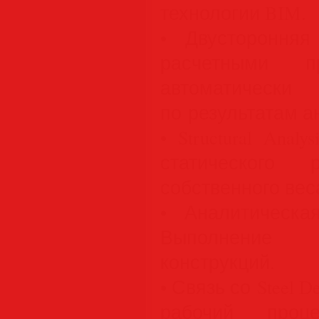
технологии BIM.
• Двустороння
расчетными п
автоматиче
по результатам а
• Structural Analy
статического
собственного вес
• Аналитическа
Выполнение
конструкций.
• Связь со Steel D
рабочий проце