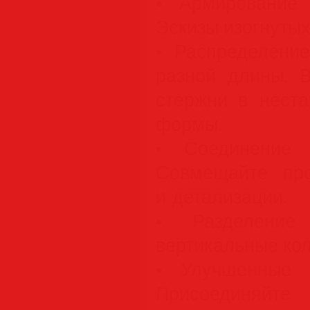
• Армирование 
Эскизы изогнутых
• Распределени
разной длины. 
стержни в нест
формы.
• Соединение 
Совмещайте про
и детализации.
• Разделение 
вертикальные ко
• Улучшенные 
Присоединяйт