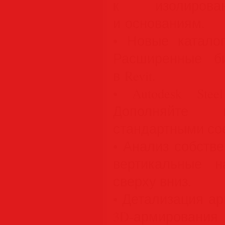
к изолирова
и основаниям.
• Новые катало
Расширенные би
в Revit.
• Autodesk Steel
Дополняйте 
стандартными со
• Анализ собств
вертикальные н
сверху вниз.
• Детализация а
3D-армировани