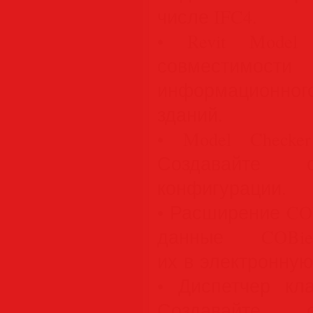
числе IFC4.
• Revit Model 
совместимост
информационн
зданий.
• Model Checker 
Создавайте 
конфигурации.
• Расширение COB
данные COBi
их в электронную
• Диспетчер кла
Создавайте 