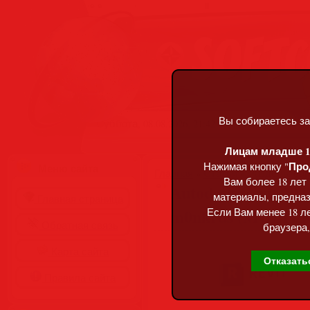
Вы собираетесь за
Суббота, 08.08.2026, 21:42
Лицам младше 18
Про
Нажимая кнопку "
Меню сайта
Главная
»
Статьи
»
Разделы сай
Вам более 18 лет
Autodesk Revit 2027
материалы, предназ
Главная страница
m0nkrus (MULTi/
Если Вам менее 18 ле
Обратная связь
браузера,
Карта сайта
Отказать
Правила сайта