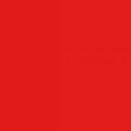
моделирован
от проектиров
стальных констру
Проектирован
инженерных сис
• Усовершенс
моделирования 
производителя.
в активном окн
элемент».
• Преобразован