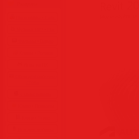
Разделы
Программы • Coфт
Музыка MP3 • Flac
Фильмы • Видео
Клипы • Ролики
Игры на ПК
Обои для рабочего
стола
Cкринсейверы
Юмор • Приколы
Книги • Чтиво
Все для мобилы