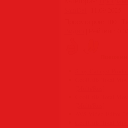
Категория
:
Програм
SamDel
(11.09.2025)
Просмотров
:
100
|
Т
Видео
|
Рейтинг
:
0.0
/
Похожие
Sony Catalyst Produc
CoolUtils Total Movi
[Multi/Rus]
CoolUtils Total Movi
[Multi/Rus]
AVS Video Editor 26
CoolUtils Total Movi