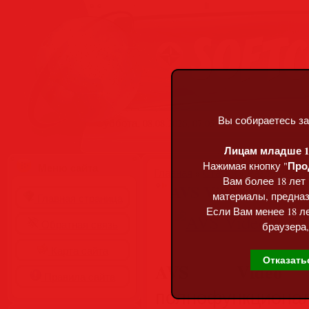
Вы собираетесь за
Суббота, 08.08.2026, 07:05
Лицам младше 18
Про
Нажимая кнопку "
Меню сайта
Главная
»
Статьи
»
Разделы сай
Вам более 18 лет
AVS Video Editor 
материалы, предназ
Главная страница
Если Вам менее 18 ле
Обратная связь
браузера,
Карта сайта
Отказать
AVS Video 
Правила сайта
полнофункцион