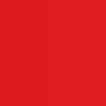
Поддерживаемы
HD Video formats (.m
Blu-ray video
AVCHD
MPEG-2 HD
AVI — Audio Vide
HD video) (.avi, .divx
DivX codec *
Xvid codec
H.264 codec
DV codec
Cinepak codec