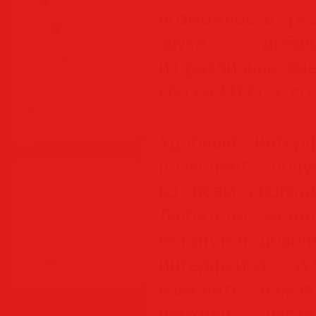
Аудиокниги
возможность ред
Разное
звука, доба
Журналы
из различных вн
Видеоуроки
DVD и MPEG4, со
Все для Photoshop
Удобный интерф
Статистика
позволяет пол
ко всем кнопка
Любители меня
останутся довол
интерфейса AV
изменить, нажа
верхней час