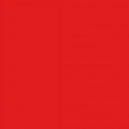
создания проф
Разделы
и процессинга.
Программы • Coфт
Editor можно пр
Музыка MP3 • Flac
наложить разн
Фильмы • Видео
создавать и
Клипы • Ролики
экспортироват
Игры на ПК
видеоформаты, 
Обои для рабочего
для iPod, PSP,
стола
и других порт
Cкринсейверы
В программе 
Юмор • Приколы
эффектов, м
Книги • Чтиво
и переходов п
Все для мобилы
качественное ви