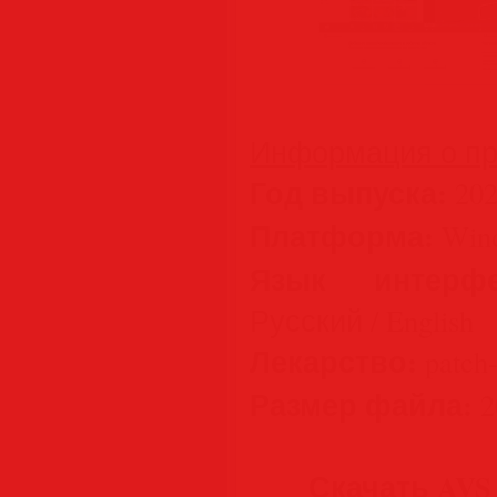
Информация о пр
Год выпуска:
202
Платформа:
Wind
Язык интерфе
Русский / English
Лекарство:
patch
Размер файла:
2
Скачать AVS V