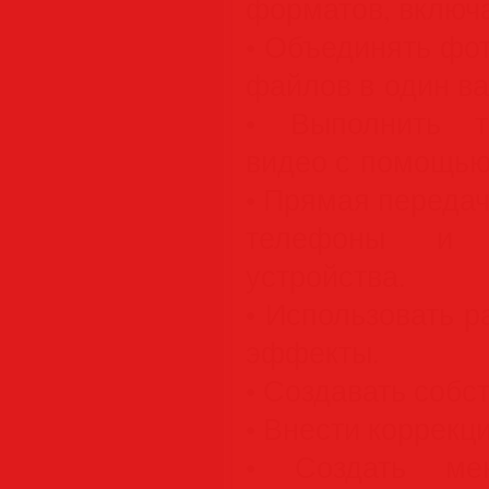
форматов, включ
• Объединять фо
файлов в один в
• Выполнить т
видео с помощью
• Прямая передач
телефоны и д
устройства.
• Использовать 
эффекты.
• Создавать собс
• Внести коррекц
• Создать мен