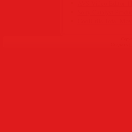
AVS Video Editor 11
Sony Catalyst Produc
CoolUtils Total Movi
Copyr
Создать
б