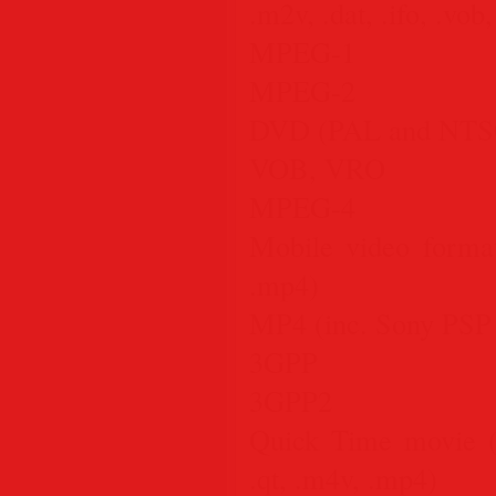
.m2v, .dat, .ifo, .vo
MPEG-1
MPEG-2
DVD (PAL and NTS
VOB, VRO
MPEG-4
Mobile video format
.mp4)
MP4 (inc. Sony PSP 
3GPP
3GPP2
Quick Time movie (
.qt, .m4v, .mp4)