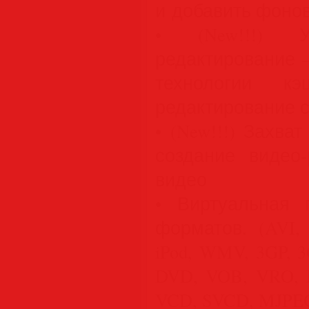
и добавить фоно
• (New!!!) У
редактирование 
технологии к
редактирование с
• (New!!!) Захв
создание видео-
видео
• Виртуальная 
форматов. (AVI,
iPod, WMV, 3GP, 
DVD, VOB, VRO, 
VCD, SVCD, MJPEG