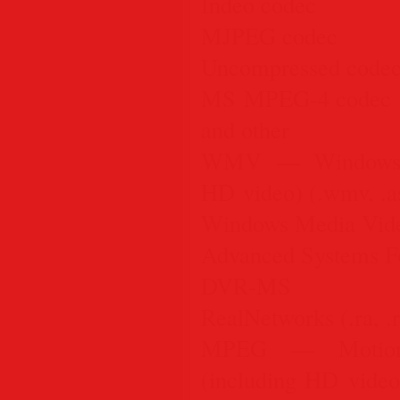
Indeo codec
MJPEG codec
Uncompressed code
MS MPEG-4 codec
and other
WMV — Windows M
HD video) (.wmv, .as
Windows Media Vid
Advanced Systems F
DVR-MS
RealNetworks (.ra, .
MPEG — Motion 
(including HD video