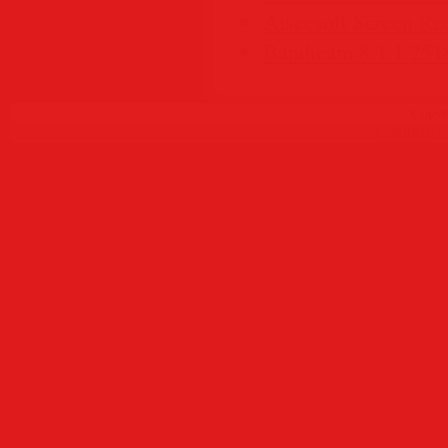
Aiseesoft Screen Rec
Bandicam 8.1.1.2518
Copyr
Создать
б