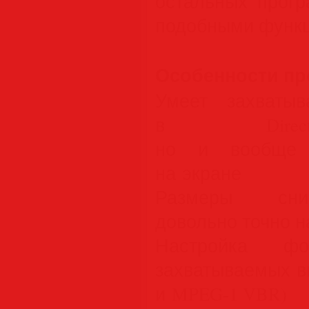
остальных прогр
подобными функ
Особенности п
Умеет захваты
в DirectX/Op
но и вообще в
на экране
Размеры сни
довольно точно н
Настройка ф
захватываемых ви
и MPEG-1 VBR)