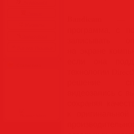
Аудиокниги
Разное
Bandicam
— эт
Журналы
программа, с п
Видеоуроки
записывать оп
Все для Photoshop
на экране компь
если она подд
Статистика
технологии Direc
решение сп
видеозапись с в
сохраняя качест
к оригинальной 
производитель