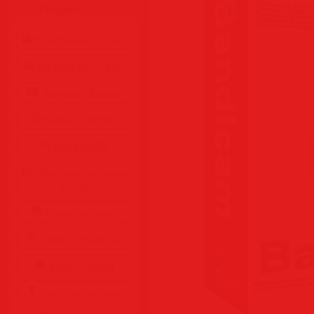
Разделы
Программы • Coфт
Музыка MP3 • Flac
Фильмы • Видео
Клипы • Ролики
Игры на ПК
Обои для рабочего
стола
Cкринсейверы
Юмор • Приколы
Книги • Чтиво
Все для мобилы