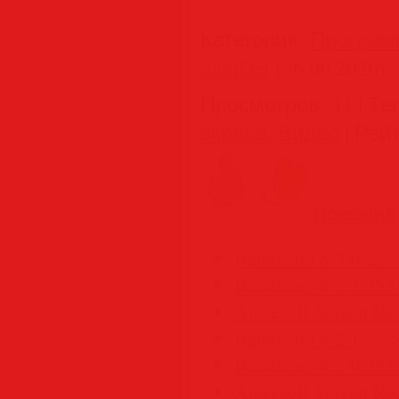
Категория
:
Програм
SamDel
(26.06.2026)
Просмотров
:
41
|
Те
экрана
,
Видео
|
Рейт
Похожие
Bandicam 8.3.0.2533
Bandicam 8.2.2.2531
Aiseesoft Screen Rec
Bandicam 8.2.1.2529
Bandicam 8.2.0.2523
Aiseesoft Screen Rec