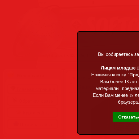
Вы собираетесь за
Суббота, 08.08.2026, 11:34
Лицам младше 18
Про
Нажимая кнопку "
Меню сайта
Главная
»
Статьи
»
Разделы сай
Вам более 18 лет
Bandicam 8.3.1.253
материалы, предназ
Главная страница
Если Вам менее 18 ле
Обратная связь
браузера,
Карта сайта
Отказать
Правила сайта