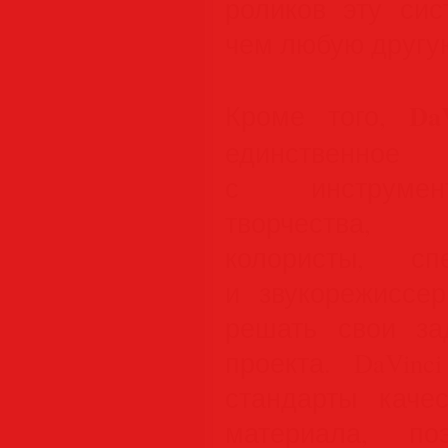
роликов эту сис
чем любую другу
Da
Кроме того,
единствен
с инструмент
творчества,
колористы, с
и звукорежиссе
решать свои за
проекта. DaVinc
стандарты качес
материала, по