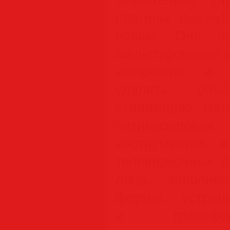
плагины Resolve
новые. Они по
виньетирование 
искажения и ц
удалять объ
стилизацию мат
оптимизирова
инструментов, 
телевизионных с
лица, заполне
формы, устран
и трансфор