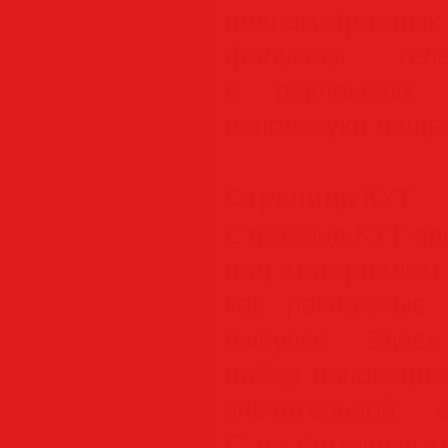
полнометражн
фильмов, теле
и рекламных р
используют чаще
Страница КУТ
Страница КУТ пр
над материалом 
как рекламные 
выпуски. Здес
набор инновацио
значительной 
С их помощью м