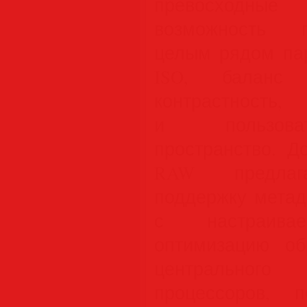
превосходные 
возможность п
целым рядом па
ISO, баланс б
контрастнос
и пользоват
пространство. Д
RAW предлаг
поддержку метад
с настраивае
оптимизацию об
центральног
процессоров, 