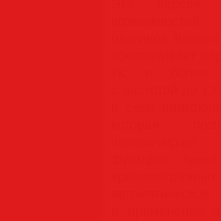
Эта версия
возможностей,
плагинов ResolveF
обеспечивает об
8K и более в
с частотой до 12
в себя платформу
которая позв
человеческие 
функцию Speed
хронометражных
автоматичес
и применение цв