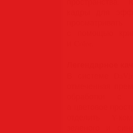
пространства. 
кадры для эффе
просматриват
с помощью крив
и Color.
Легендарное кач
В системе DaVin
отмеченная пре
обработки с 3
а цветовое прос
отделить Y-ко
зеленого и син