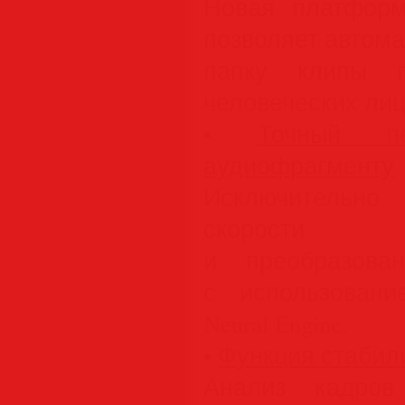
Новая платформа
позволяет автома
папку клипы п
человеческих лиц
•
Точный п
аудиофрагменту
Исключительн
скорости в
и преобразова
с использовани
Neural Engine.
•
Функция стабил
Анализ кадров