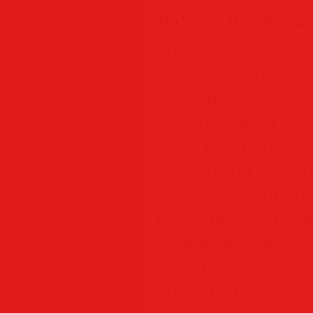
DaVinci Resolve St
Эта версия
возможностей,
плагинов ResolveF
обеспечивает об
8K и более в
с частотой до 12
в себя платформу
которая позв
человеческие 
функцию Speed
хронометражных