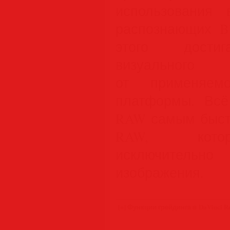
использования 
распознающих Bl
этого достиг
визуального
от применяем
платформы. Всё 
RAW самым быст
RAW, котор
исключительн
изображения.