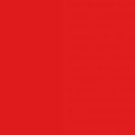
Платформа DaVinc
Новая платформа
использует 
технологии на о
искусственного 
обучения. Благ
такие функции
создания хрон
и Super Scale д
автоматичес
и применени
Совместимость 
системой и эффе