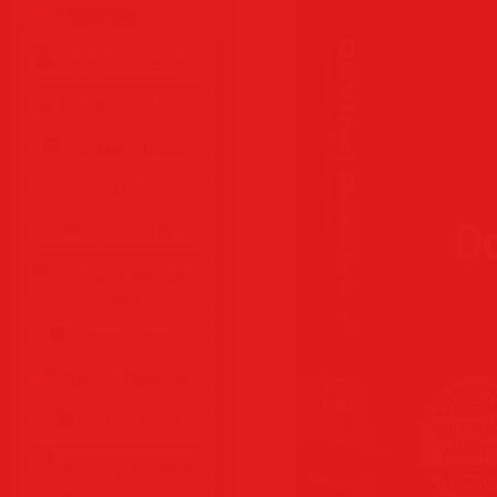
Разделы
Программы • Coфт
Музыка MP3 • Flac
Фильмы • Видео
Клипы • Ролики
Игры на ПК
Обои для рабочего
стола
Cкринсейверы
Юмор • Приколы
Книги • Чтиво
Все для мобилы