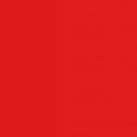
Resolve Stud
инструмент
зернистости, ра
расширенног
и грейдинг
Дополнитель
поддержка H.26
трехмерного зву
3D-видео и с
творчества.
Обзор инструмен
Resolve
: