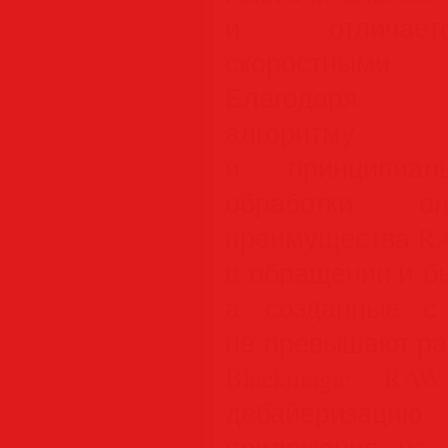
и отличает
скоростными 
Благодаря ус
алгоритму
и принципиал
обработки 
преимущества RA
в обращении и б
а созданные с
не превышают ра
Blackmagic RA
дебайеризаци
приложения на 