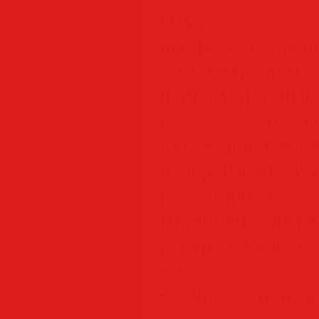
DaVinci Resolv
профессиональ
интерактивного 
полнометражны
и реклам
Высокопроизво
воспроизвед
редактировани
материала даже
ресурсоемкими 
и RAW.
•
Пользовательск