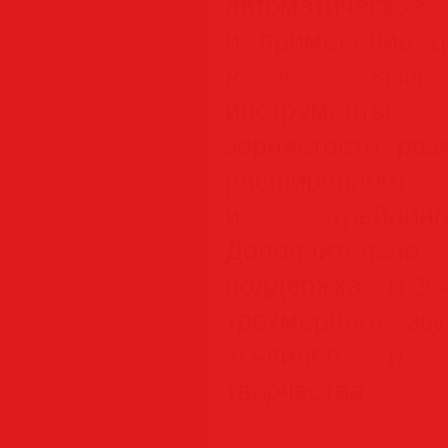
автоматичес
и применение цв
Resolve Stud
инструмент
зернистости, ра
расширенног
и грейдинг
Дополнитель
поддержка H.26
трехмерного зву
3D-видео и с
творчества.