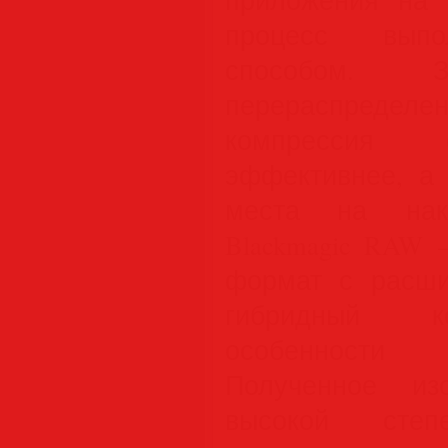
процесс выпо
способом. 
перераспре
компрессия с
эффективнее, а
места на нако
Blackmagic RAW 
формат с расш
гибридный к
особенности
Полученное из
высокой сте