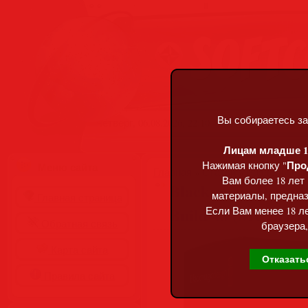
Вы собираетесь за
Четверг, 06.08.2026, 22:10
Лицам младше 18
Про
Нажимая кнопку "
Меню сайта
Главная
»
Статьи
»
Разделы сай
Вам более 18 лет
Blackmagic Design 
материалы, предназ
Главная страница
Build 48 (MULTi/
Если Вам менее 18 ле
Обратная связь
браузера,
Карта сайта
Отказать
Правила сайта