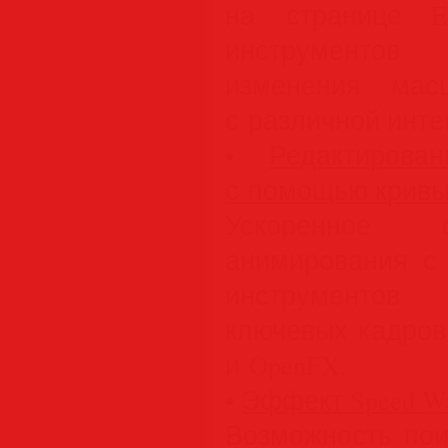
на странице E
инструментов
изменения мас
с различной инте
•
Редактирова
с помощью крив
Ускоренное 
анимирования с
инструментов
ключевых кадров
и OpenFX.
•
Эффект Speed W
Возможность пои