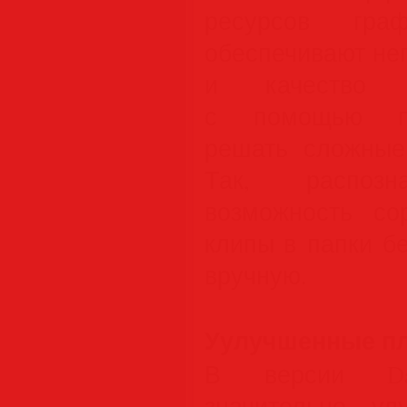
ресурсов граф
обеспечивают не
и качество о
с помощью пр
решать сложные
Так, распоз
возможность со
клипы в папки б
вручную.
Уулучшенные пл
В версии DaVi
значительно у