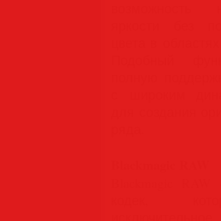
возможность н
яркости без по
цвета в областях
Подобный функ
полную поддерж
с широким дин
для создания ор
ряда.
Blackmagic RAW
Blackmagic RAW
кодек, кото
исключительное