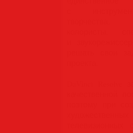
единствен
с инструмент
творчества,
колористы, с
и звукорежиссе
решать свои за
проекта.
DaVinci Resolve
качественной по
поэтому при со
художеств
телевизионных 