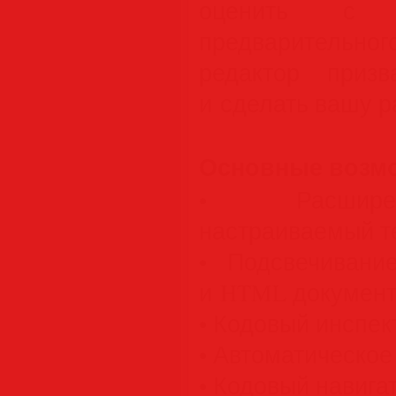
оценить с 
предварительно
редактор приз
и сделать вашу р
Основные возм
• Расширен
настраиваемый т
• Подсвечивани
и HTML докумен
• Кодовый инспек
• Автоматическое
• Кодовый навига