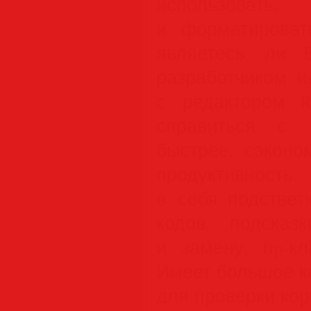
использовать
и форматирова
являетесь ли 
разработчиком и
с редактором 
справиться с 
быстрее, сэконо
продуктивност
в себя подствет
кодов, подсказ
и замену, ftp-к
Имеет большое к
для проверки кор