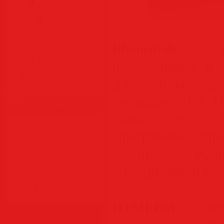
Аудиокниги
Разное
Журналы
Blumentals
— ко
Видеоуроки
необходимых и 
Все для Photoshop
для веб мастера 
WeBuilder 2025, 
Статистика
Editor 2025 и R
Программы про
и имеют мульт
с поддержкой рус
HTMLPad
— про