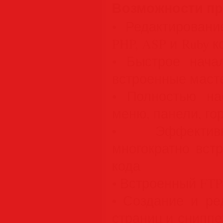
Возможности п
• Редактирование
PHP, ASP и Ruby к
• Быстрое нач
встроенные маст
• Полностью на
меню, панели, го
• Эффективн
многократно вст
кода
• Встроенный FT
• Создание и ре
страниц и сниппе