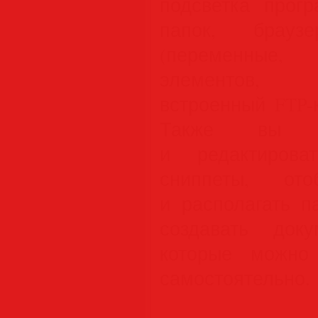
подсветка прогр
папок, брауз
(переменные, 
элементов, б
встроенный FTP-
Также вы с
и редактирова
сниппеты, ото
и располагать п
создавать док
которые можно
самостоятельно.