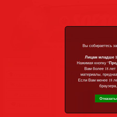
Вы собираетесь за
Суббота, 08.08.2026, 15:00
Лицам младше 18
Про
Нажимая кнопку "
Меню сайта
Главная
»
Статьи
»
Разделы сай
Вам более 18 лет
Blumentals WeBuil
материалы, предназ
Главная страница
/ HTMLPad 2025 18.
Если Вам менее 18 ле
Обратная связь
браузера,
Карта сайта
Отказать
Правила сайта