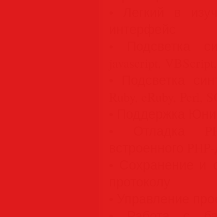
• Легкий в изу
интерфейс
• Подсветка с
javascript, VBScri
• Подсветка синт
Ruby, eRuby, Perl, 
• Поддержка Юник
• Отладка P
встроенного PHP-
• Сохранение и 
протоколу
• Управление про
• Работа с ба