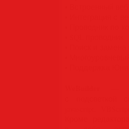
• Встроенный веб
• Интеграция с в
• Проводник по к
• SQL проводник
• Поиск и замена
• Многоуровневы
• Поддержка Юник
WeBuilder
— ред
с подсветкой с
javascript, VBScri
Кроме редактора
в себя встро