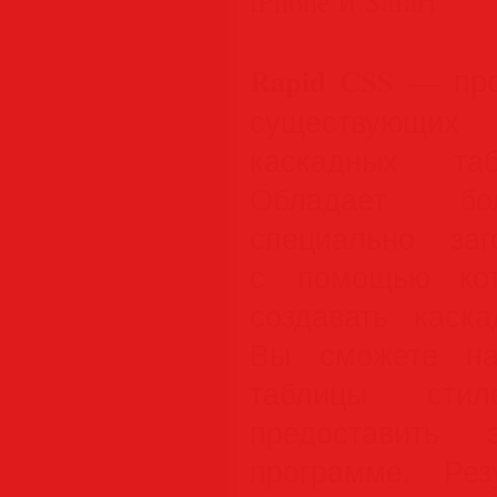
iPhone и Safari
Rapid CSS
— про
существующих
каскадных та
Обладает бо
специально заг
с помощью кот
создавать каск
Вы сможете на
таблицы сти
предоставить 
программе. Ре