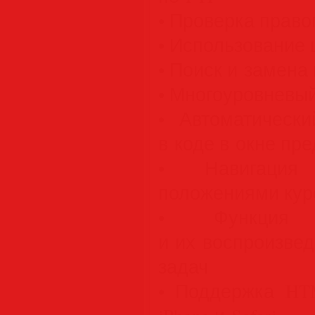
• Проверка прав
• Использование
• Поиск и замена
• Многоуровневы
• Автоматическ
в коде в окне пр
• Навигаци
положениями кур
• Функция 
и их воспроизве
задач
• Поддержка HTM