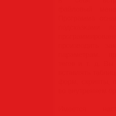
файловый мене
Программа осна
подсказками п
программиро
производить з
параметрам, пр
тегов и т. д. В
вставлять табли
форм, скрипты, 
во внутреннем бр
Имеется наст