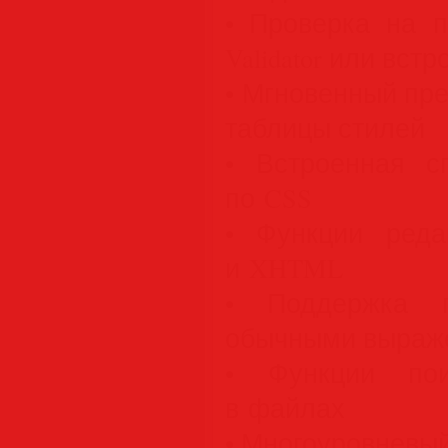
• Проверка на 
Validator или вст
• Мгновенный пр
таблицы стилей
• Встроенная с
по CSS
• Функции ред
и XHTML
• Поддержка 
обычными выраж
• Функции по
в файлах
• Многоуровневы