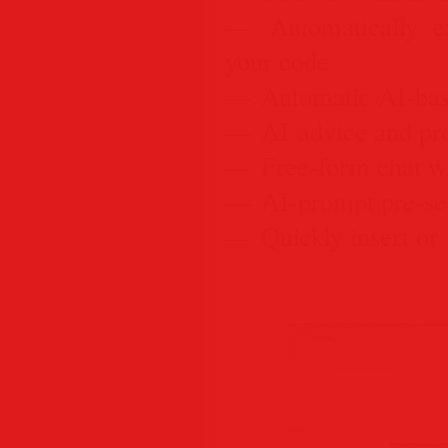
— Automatically e
your code
— Automatic AI-base
— AI advice and pro
— Free-form chat wi
— AI-prompt pre-sets
— Quickly insert or