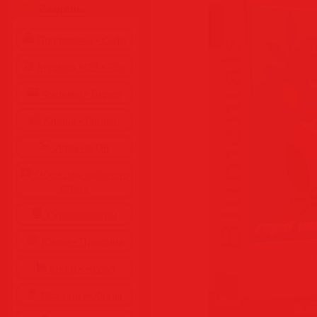
Разделы
Программы • Coфт
Музыка MP3 • Flac
Фильмы • Видео
Клипы • Ролики
Игры на ПК
Обои для рабочего
стола
Cкринсейверы
Юмор • Приколы
Книги • Чтиво
Все для мобилы