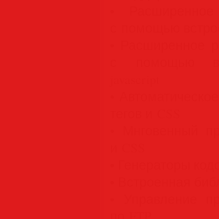
• Расширенное
с помощью встро
• Расширенное ре
с помощью вст
javascript
• Автоматическо
тегов и CSS
• Мнговенный п
и CSS
• Генераторы код
• Встроенная биб
• Управление п
по FTP