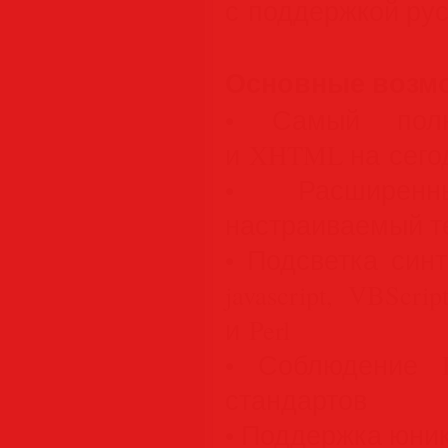
с поддержкой рус
Основные возм
• Самый пол
и XHTML на сего
• Расширен
настраиваемый т
• Подсветка син
javascript, VBSc
и Perl
• Соблюдение
стандартов
• Поддержка юник