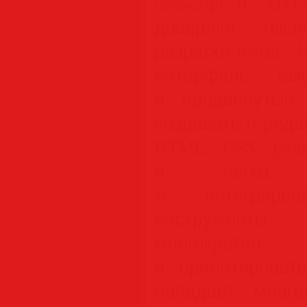
javascript и XH
доверяют тыся
разработчиков.
интерфейс, бы
и продвинутые
создавать и реда
HTML, CSS, java
и легко, ч
А интегриро
инструменты п
многократн
и ориентироват
обладает мног