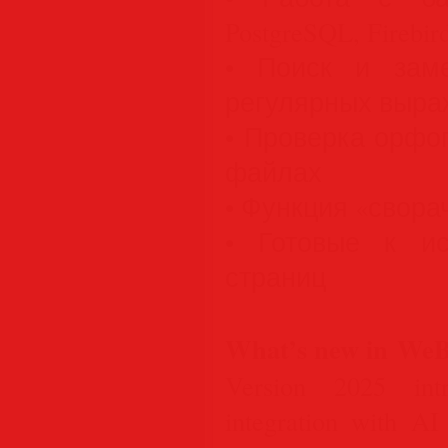
PostgreSQL, Firebird
• Поиск и зам
регулярных выра
• Проверка орфог
файлах
• Функция «свора
• Готовые к и
страниц
What’s new in WeB
Version 2025 int
integration with AI