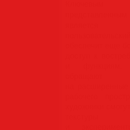
Ключевым усо
представленны
является 
пользовательск
обеспечит еще б
доступ к востре
и функциям. 
обращают о
на расширенные 
рабочего прост
художники смогу
текстуры
и эксперимен