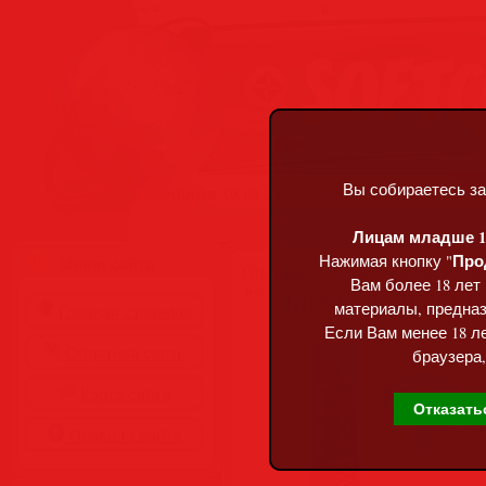
Вы собираетесь за
Суббота, 08.08.2026, 22:47
Лицам младше 18
Про
Нажимая кнопку "
Меню сайта
Главная
»
Статьи
»
Разделы сай
Вам более 18 лет
Clip Studio Paint E
материалы, предназ
Главная страница
Если Вам менее 18 ле
Обратная связь
браузера,
Карта сайта
Отказать
Правила сайта