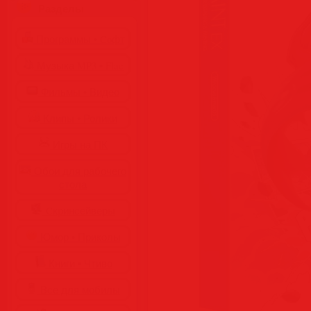
Разделы
Программы • Coфт
Музыка MP3 • Flac
Фильмы • Видео
Клипы • Ролики
Игры на ПК
Обои для рабочего
стола
Cкринсейверы
Юмор • Приколы
Книги • Чтиво
Все для мобилы