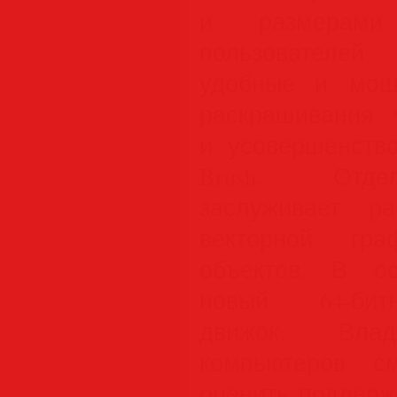
и размерами
пользователей
удобные и мощ
раскрашивания 
и усовершенство
Brush. Отде
заслуживает р
векторной гр
объектов. В о
новый 64-битн
движок. Влад
компьютеров с
оценить поддерж