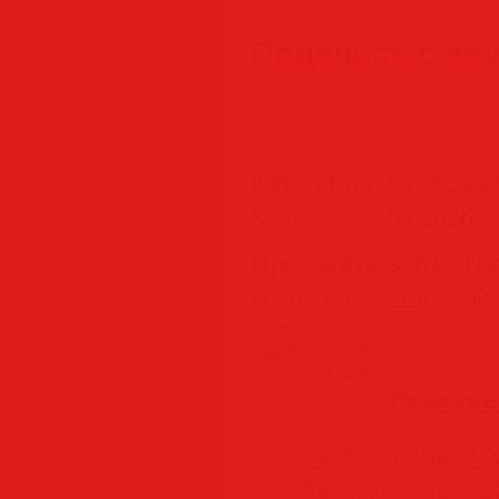
Поделись с др
Категория
:
Програм
SamDel
(27.04.2026)
Просмотров
:
64
|
Те
комиксов
,
набор
|
Ре
Похожие
Clip Studio Paint 
Clip Studio Paint EX