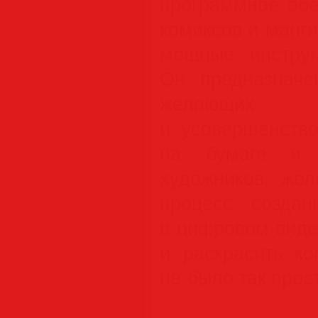
программное обе
комиксов и манги
мощные инструм
Он предназначе
желающи
и усовершенство
на бумаге и 
художников, же
процесс созда
в цифровом виде
и раскрасить ко
не было так прос