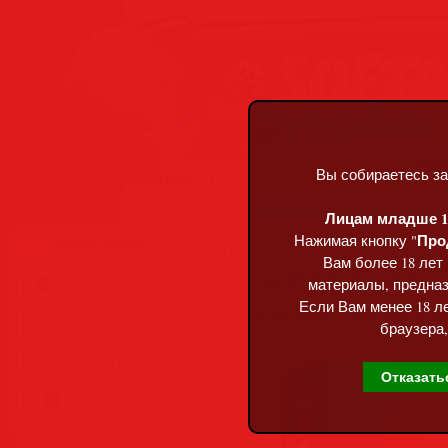
Вы собираетесь за
Пятница, 07.08.2026, 17:03
Лицам младше 18
Про
Нажимая кнопку "
Меню сайта
Главная
»
Статьи
»
Разделы сай
Вам более 18 лет
CoolUtils Total Ima
материалы, предназ
Главная страница
Portable [Multi/Ru
Если Вам менее 18 ле
Обратная связь
браузера,
Карта сайта
Отказать
Правила сайта