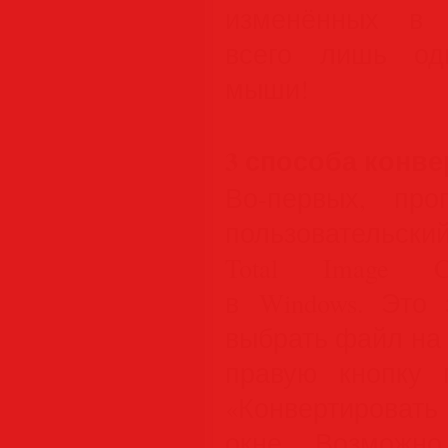
изменённых в 
всего лишь од
мыши!
3 способа конв
Во-первых, пр
пользовательски
Total Image Co
в Windows. Это 
выбрать файл на
правую кнопку 
«Конвертирова
окне. Возможно