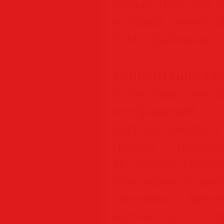
Кроме того, это 
который имеет 
WMF файлами.
Конвертация гр
Если вам нужно
изображен
воспользоватьс
группы файло
те файлы, котор
или нажмте кно
экономии врем
количество п