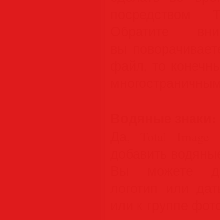
посредством To
Обратите вн
вы поворачивает
файл, то конечн
многостраничным
Водяные знаки:
Да, Total Image
добавить водяны
Вы можете доб
логотип или да
или к группе фот