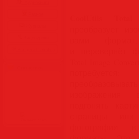
Аудиокниги
Разное
CoolUtils Tota
Журналы
преобразует из
Видеоуроки
вами формат
и перевернёт ф
Все для Photoshop
Total Image Conve
Статистика
потребует
преобразовы
изображения 
подгонять карт
страницы или
фотографии в
форматы. Это 