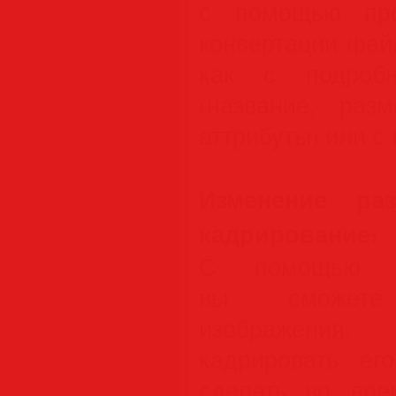
с помощью пр
конвертации фай
как с подроб
(название, разм
аттрибуты) или с 
Изменение ра
кадрирование:
С помощью Tot
вы сможете
изображени
кадрировать ег
сделать во вре