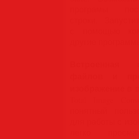
програмы пос
строки. Запустит
с помощью ком
другие программ
Встроенная 
файлов и пре
изображение в в
Total Image Con
понятный польз
для работы с из
легко просмат