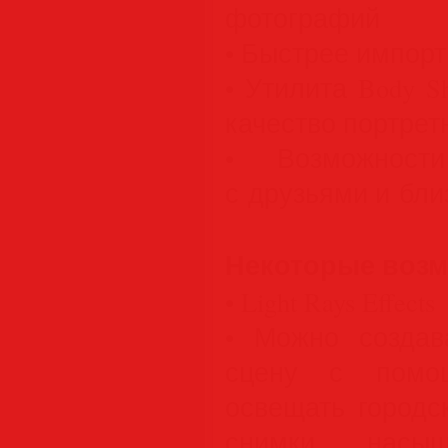
фотографий
• Быстрее импорт
• Утилита Body S
качество портрет
• Возможност
с друзьями и бли
Некоторые воз
• Light Rays Effects
• Можно создав
сцену с помощ
освещать городс
снимки, насыщ