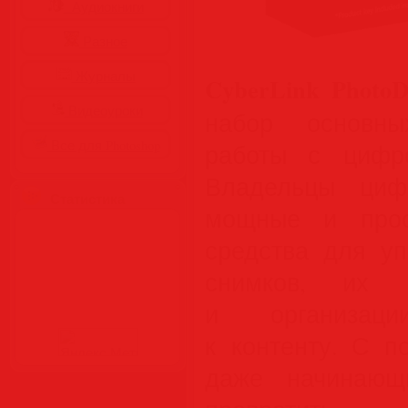
Аудиокниги
Разное
Журналы
CyberLink PhotoDi
Видеоуроки
набор основны
Все для Photoshop
работы с цифр
Владельцы циф
Статистика
мощные и прос
средства для уп
снимков, их а
и организац
к контенту. С п
даже начинающ