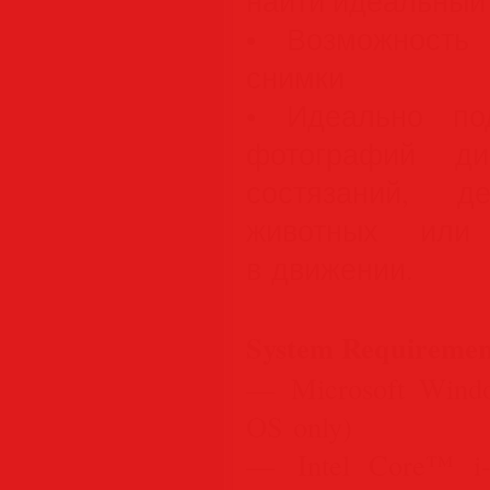
найти идеальный 
• Возможность
снимки
• Идеально по
фотографий ди
состязаний, 
животных или 
в движении.
System Requiremen
— Microsoft Window
OS only)
— Intel Core™ i