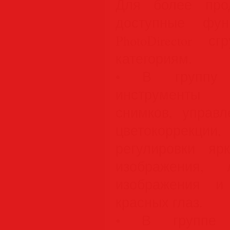
Для более про
доступные фун
PhotoDirector 
категориям.
• В группу A
инструменты 
снимков, управл
цветокоррекци
регулировки яр
изображения, 
изображения и
красных глаз.
• В группе L