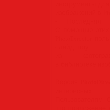
инструменты для
изображений в Pho
• Последняя г
С помощью этих 
PhotoDirector по
слайд-шоу в
из фотогра
в библиотеке изо
PhotoDire
Версия
интересных у
Пользователям б
что приложение 