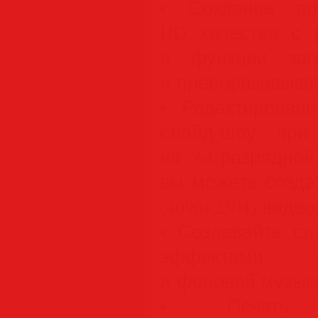
• Создание по
HD качества с 
и функции заг
и преобразовыва
• Редактирован
слайд-шоу: при 
на 64-разрядно
вы можете создат
(4096×2304) виде
• Создавайте сл
эффектами д
и фоновой музык
• Печать вы