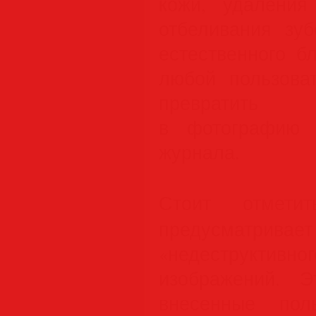
кожи, удалени
отбеливания зу
естественного б
любой пользова
превратить 
в фотографию 
журнала.
Стоит отмет
предусматри
«недеструктив
изображений. Э
внесенные пол