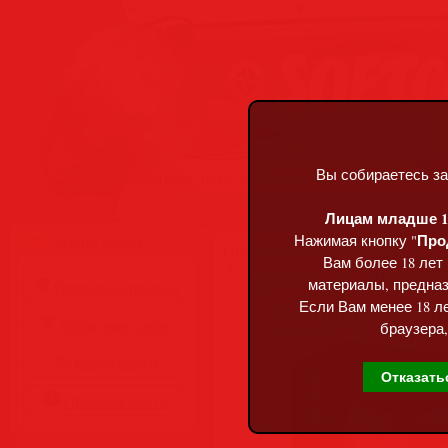
Вы собираетесь за
Четверг, 06.08.2026, 04:33
Лицам младше 18
Про
Нажимая кнопку "
Меню сайта
Главная
»
Статьи
»
Разделы сай
Вам более 18 лет
CyberLink PhotoDir
материалы, предназ
Главная страница
+ AI Modules [Mult
Если Вам менее 18 ле
Обратная связь
браузера,
Карта сайта
Отказать
Правила сайта