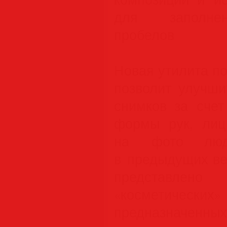
для заполнен
пробелов
Новая утилита по
позволит улучши
снимков за счет
формы рук, лиц
на фото люд
в предыдущих вер
представл
«косметическ
предназначенн