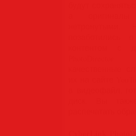
будут сохранять
а оригиналы 
нетронутыми. Н
позаботились 
контентом с д
PhotoDirector
качественные сл
их на сайте YouT
в видеофайл, го
диск. Вы такж
распечатать обра
CyberLink Photo