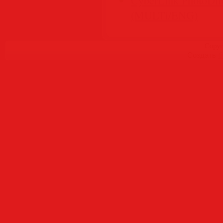
CyberLink PhotoDire
(MULTi/ENG)
Copyr
Создать
б