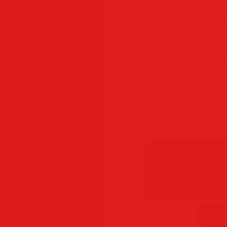
II and above
— 128 MB VGA VR
— 4GB memory requi
8GB or above reco
— 2GB space requir
— 1024×768, 16-bit 