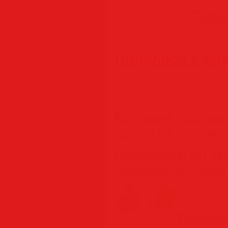
Скачат
Поделись с др
Категория
:
Програм
SamDel
(19.04.2026)
Просмотров
:
80
|
Те
изображений
,
редак
Похожие