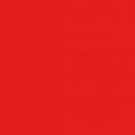
в сторону из-
изображения, ш
резкости. DxO 
один шанс.
Совершенство в
Наслаждайтес
фотографиями: D
все детали 
запечатленной т
наслаждаться 
фотографиями.