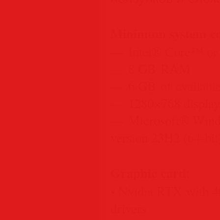
Minimum system co
— Intel® Core™ or
— 8 GB RAM
— 6 GB of available
— 1280×768 display
— Microsoft® Windo
version 23H2 (64-bit
Graphic card
:
• Nvidia RTX with 
drivers