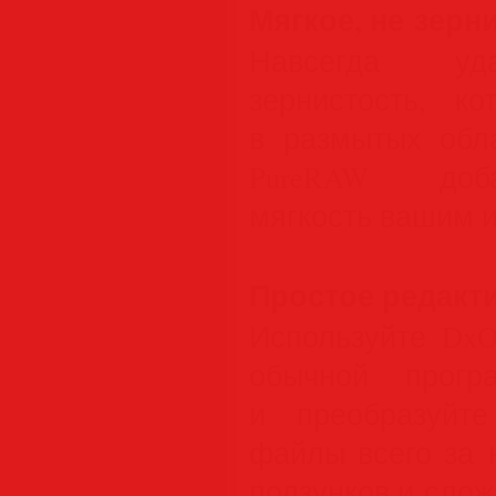
Мягкое, не зерн
Навсегда уда
зернистость, к
в размытых обл
PureRAW доба
мягкость вашим 
Простое редакт
Используйте Dx
обычной прогр
и преобразуйт
файлы всего за 
ползунков и слож