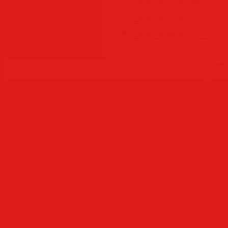
DxO PureRAW 5.0.1
DxO PureRAW 4.9.0
DxO PureRAW 4.7.0 
Copyr
Создать
б