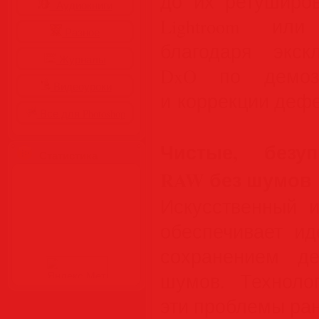
до их ретуширов
Аудиокниги
Lightroom или
Разное
благодаря экск
Журналы
DxO по демоза
Видеоуроки
и коррекции дефе
Все для Photoshop
Чистые, безу
Статистика
RAW без шумов
Искусственный 
обеспечивает и
сохранением д
шумов. Техноло
эти проблемы ран