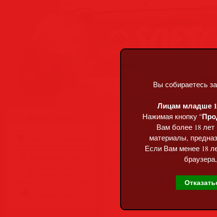
Вы собираетесь за
Пятница, 07.08.2026, 05:49
Лицам младше 18
Про
Нажимая кнопку "
Меню сайта
Главная
»
Статьи
»
Разделы сай
Вам более 18 лет
DxO PureRAW 5.7.0
материалы, предназ
Главная страница
(MULTi/ENG)
Если Вам менее 18 ле
Обратная связь
браузера,
Карта сайта
Отказать
Правила сайта