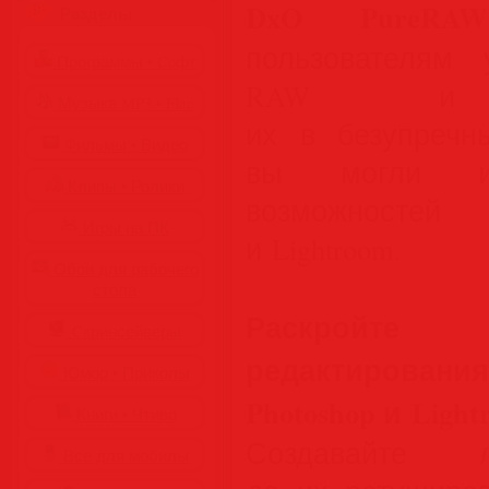
DxO PureRA
Разделы
пользователям 
Программы • Coфт
RAW и пр
Музыка MP3 • Flac
их в безупречн
Фильмы • Видео
вы могли ис
Клипы • Ролики
возможностей
Игры на ПК
и Lightroom.
Обои для рабочего
стола
Раскройт
Cкринсейверы
редактировани
Юмор • Приколы
Photoshop и Light
Книги • Чтиво
Создавайте 
Все для мобилы