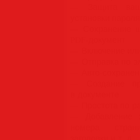
— Защита ваш
установки пароля
— Сохранение ш
PDF-документ
— Включение или
— Отправка по э
— Авто-сохранен
— Создание пр
в документе
— Простота по р
— Добавление э
номера стран
заголовки и т. д.