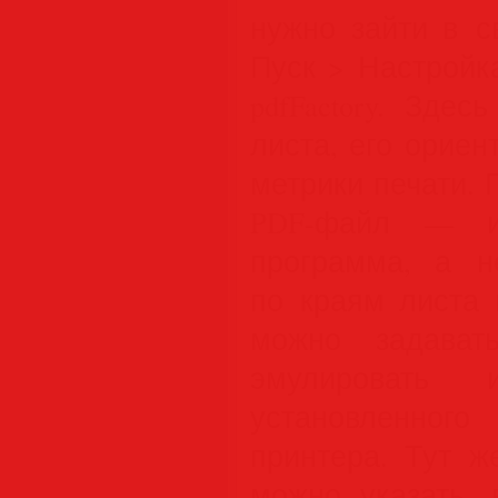
нужно зайти в с
Пуск > Настройка
pdfFactory. Зде
листа, его ориен
метрики печати.
PDF-файл — им
программа, а н
по краям листа 
можно задават
эмулировать 
установленно
принтера. Тут ж
можно указать,