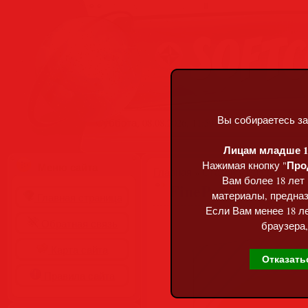
Вы собираетесь за
Суббота, 08.08.2026, 11:59
Лицам младше 18
Про
Нажимая кнопку "
Меню сайта
Главная
»
Статьи
»
Разделы сай
Вам более 18 лет
FinePrint 12.30 / p
материалы, предназ
Главная страница
Если Вам менее 18 ле
Обратная связь
браузера,
Карта сайта
Отказать
Правила сайта