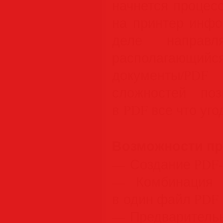
начнется процес
на принтер инфо
деле направл
располагающ
документы/PDF 
сложностей поз
в PDF все что уго
Возможности п
— Создание PDF-
— Комбинация н
в один файл PDF
— Предваритель