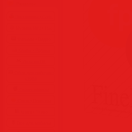
Разделы
Программы • Coфт
Музыка MP3 • Flac
Фильмы • Видео
Клипы • Ролики
Игры на ПК
Обои для рабочего
стола
Cкринсейверы
Юмор • Приколы
Книги • Чтиво
Все для мобилы