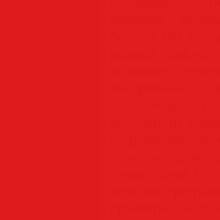
изображений, ч
размеры оконч
больше DPI в это
размер файла. 
позволяет опред
внедряемых 
С помощью FineP
печатать из люб
поддерживающе
этого нужно все
Печать (или File
версиях програм
принтера FinePrin