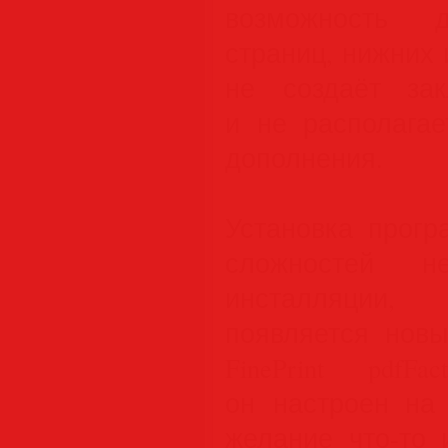
возможность д
страниц, нижних 
не создаёт зак
и не располага
дополнения.
Установка прогр
сложностей н
инсталляции
появляется нов
FinePrint pdfF
он настроен на
желание что-то 