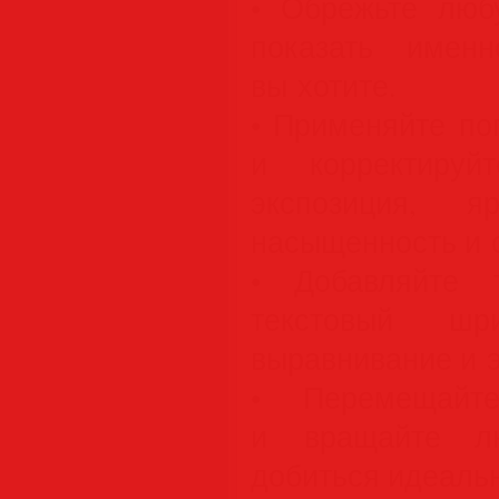
• Обрежьте люб
показать имен
вы хотите.
• Применяйте п
и корректируй
экспозиция, яр
насыщенность и о
• Добавляйте 
текстовый шр
выравнивание и 
• Перемещайте
и вращайте лю
добиться идеальн