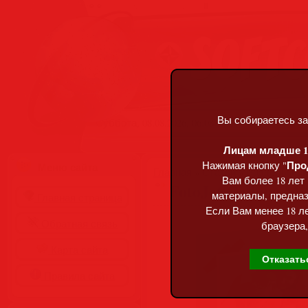
Вы собираетесь за
Суббота, 08.08.2026, 06:08
Лицам младше 18
Про
Нажимая кнопку "
Меню сайта
Главная
»
Статьи
»
Разделы сай
Вам более 18 лет
FotoJet Collage Mak
материалы, предназ
Главная страница
Если Вам менее 18 ле
Обратная связь
браузера,
Карта сайта
Отказать
Правила сайта