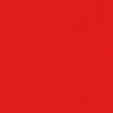
Разделы
Программы • Coфт
Музыка MP3 • Flac
Фильмы • Видео
Клипы • Ролики
Игры на ПК
Обои для рабочего
стола
Cкринсейверы
Юмор • Приколы
Книги • Чтиво
Все для мобилы