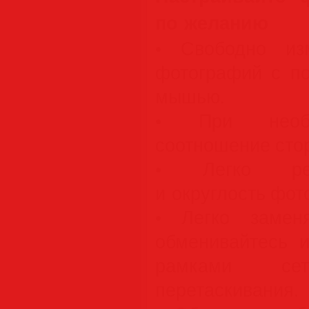
по желанию
• Свободно из
фотографий с п
мышью.
• При необх
соотношение стор
• Легко рег
и округлость фот
• Легко замен
обменивайтесь 
рамками с
перетаскивания.