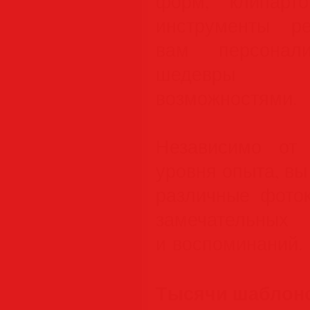
форм, клипарт
инструменты ре
вам персонали
шедевры с
возможностями.
Независимо от
уровня опыта, вы
различные фото
замечател
и воспоминаний.
Тысячи шаблоно