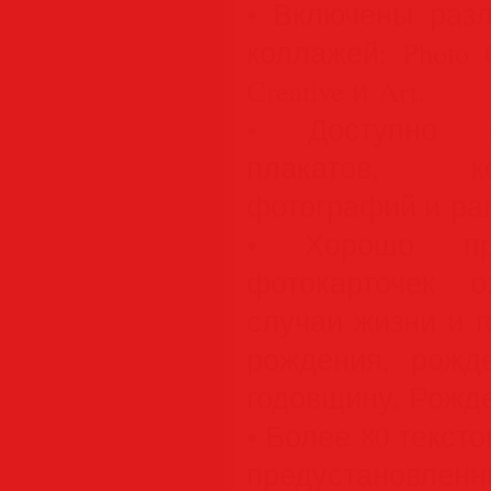
• Включены раз
коллажей: Photo G
Creative и Art.
• Доступно м
плакатов, к
фотографий и ра
• Хорошо пр
фотокарточек 
случаи жизни и 
рождения, рожде
годовщину, Рожде
• Более 80 текст
предустановле