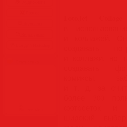
Аудиокниги
Разное
FotoJet Collag
Журналы
в использовани
Видеоуроки
и коллажей. Он
Все для Photoshop
создавать пот
и коллажи, но т
Статистика
создавать фот
комиксы, за
и т. д. за счи
более 700 пол
фотосеток и 
широкий выбор