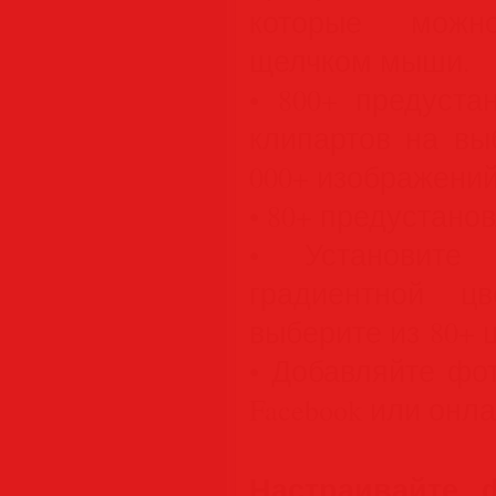
которые можн
щелчком мыши.
• 800+ предуста
клипартов на вы
000+ изображений
• 80+ предустано
• Установите
градиентной ц
выберите из 80+ 
• Добавляйте фо
Facebook или онл
Настраивайте 