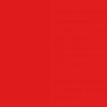
Редактиров
содержимого PD
• Быстро редак
документа и 
непосредственно
• Добавление те
необходимости.
Редактирование
• Добавление ко
пометок.
• Цветовое выд