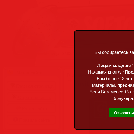
Вы собираетесь за
Пятница, 07.08.2026, 10:52
Лицам младше 18
Про
Нажимая кнопку "
Меню сайта
Главная
»
Статьи
»
Разделы сай
Вам более 18 лет
Foxit PDF Editor P
материалы, предназ
Главная страница
Если Вам менее 18 ле
Обратная связь
браузера,
Карта сайта
Отказать
Правила сайта