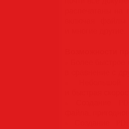
почти все докуме
распечатаны на 
включая файлы
и многие другие.
Возможности п
» Более быстрое
в сравнение с др
» Небольшой р
и быстрая скорос
» Создание PD
файла, пригодног
» Создание PD