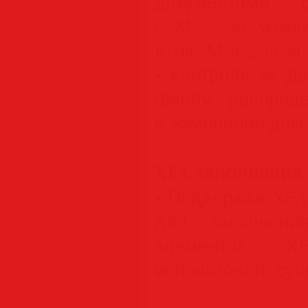
документами б
с Microsoft Window
Rights Management.
• Контроль за д
файлу, распред
и изменение док
XFA заполнение
• Поддержка XFA 
для заполнен
элементов X
использовать су