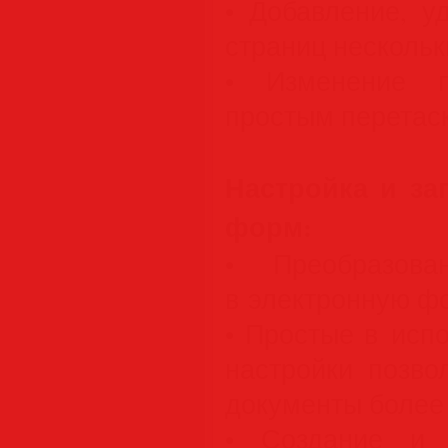
• Добавление, у
страниц нескольк
• Изменение п
простым перетас
Настройка и за
форм:
• Преобразов
в электронную ф
• Простые в исп
настройки позво
документы более
• Создание и 