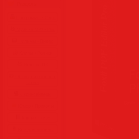
Разделы
Программы • Coфт
Музыка MP3 • Flac
Фильмы • Видео
Клипы • Ролики
Игры на ПК
Обои для рабочего
стола
Cкринсейверы
Юмор • Приколы
Книги • Чтиво
Все для мобилы