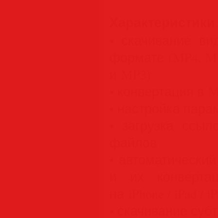
Характеристики
• скачивание ви
формате (MP4, M
и MP3)
• конвертация в M
• настройка пара
• загрузка ссыл
файлов
• автоматический
и их конверта
на iPhone / iPad / i
• скачивание суб