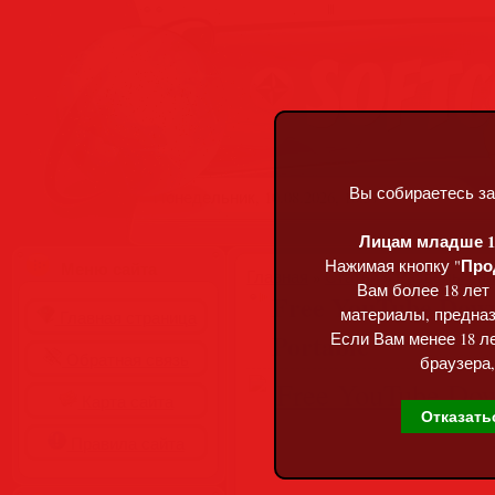
Вы собираетесь за
Понедельник, 10.08.2026, 10:37
Лицам младше 18
Про
Нажимая кнопку "
Меню сайта
Главная
»
Статьи
»
Разделы сай
Вам более 18 лет
Free YouTube Down
материалы, предназ
Главная страница
Portable
Если Вам менее 18 ле
Обратная связь
браузера,
Карта сайта
Отказать
Правила сайта