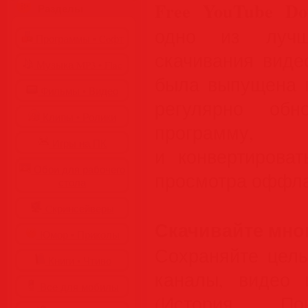
Free YouTube Do
Разделы
одно из лучш
Программы • Coфт
скачивания виде
Музыка MP3 • Flac
была выпущена в
Фильмы • Видео
регулярно обно
Клипы • Ролики
программу,
Игры на ПК
и конвертироват
Обои для рабочего
просмотра оффла
стола
Cкринсейверы
Скачивайте мно
Юмор • Приколы
Сохраняйте целы
Книги • Чтиво
каналы, видео 
Все для мобилы
(История, По