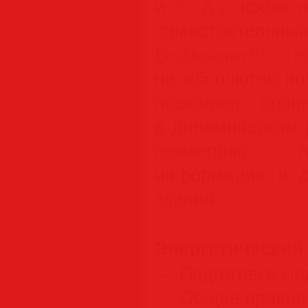
и т. д.) похож 
самостоятельны
EcoDesigner™, 
на абсолютно но
позволяет прои
в динамическом 
геометрию, п
информацию и д
здания.
Энергетический
— Подготовка мо
— Общие правил