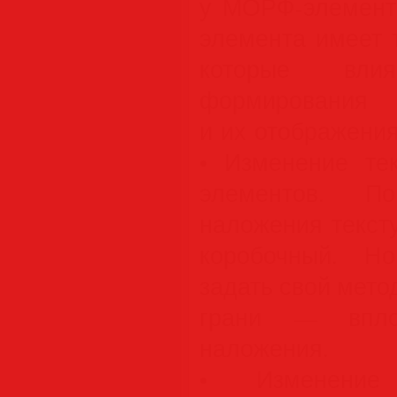
у МОРФ-элемент
элемента имеет 
которые вл
формирован
и их отображения
• Изменение те
элементов. П
наложения текс
коробочный. Н
задать свой мет
грани — впло
наложения.
• Изменение