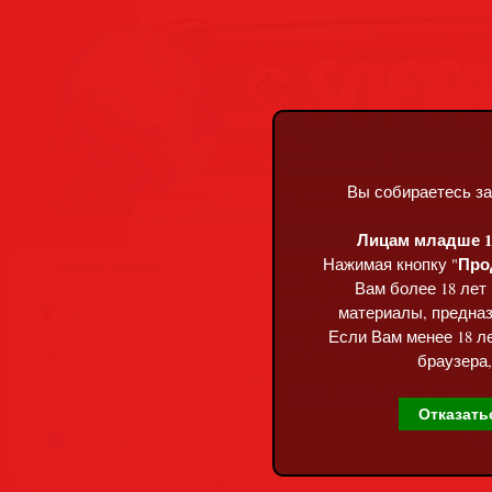
Вы собираетесь за
Четверг, 06.08.2026, 19:59
Лицам младше 18
Про
Нажимая кнопку "
Меню сайта
Главная
»
Статьи
»
Разделы сай
Вам более 18 лет
GRAPHISOFT Archi
материалы, предназ
Главная страница
(RUS/ENG)
Если Вам менее 18 ле
Обратная связь
браузера,
Карта сайта
Отказать
Правила сайта