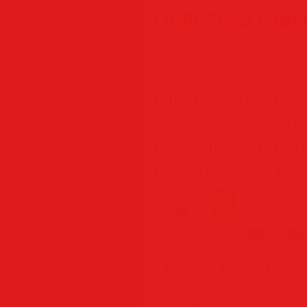
Поделись с др
Категория
:
Програм
SamDel
(31.05.2025)
Просмотров
:
134
|
Т
проектировать
,
зда
Похожие
GRAPHISOFT Archi
(RUS/ENG)
GRAPHISOFT Archi