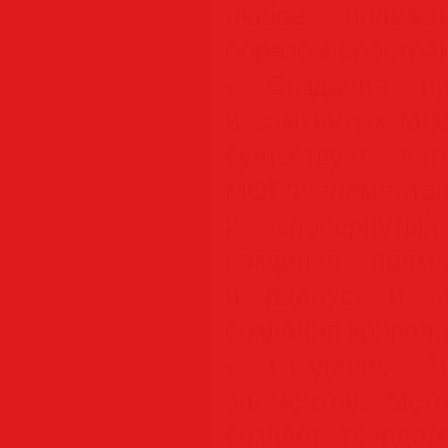
любое положен
образом простра
• Создание пр
и замкнутых МО
существует че
МОРФ-элементо
и «повернутый
создания прям
и радиус» и «
создания кривол
• Создание 3
элементов. Мет
создает твердот