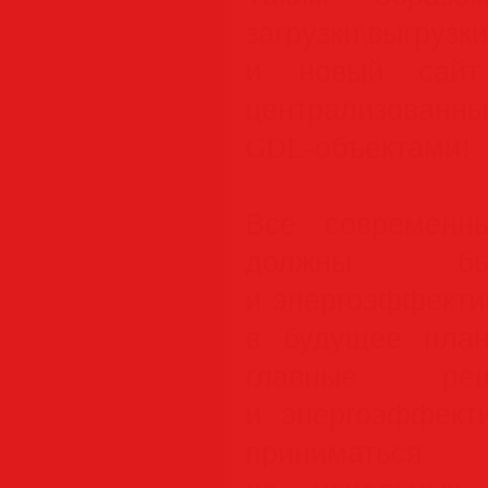
загрузки\выгр
и новый сайт
централизован
GDL-объектами!
Все современн
должны быт
и энергоэффекти
в будущее план
главные р
и энергоэффект
приниматься 