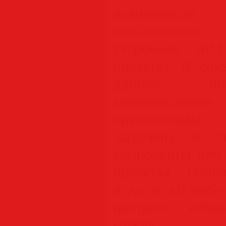
возможности с
пользователя,
сторонние BIM
проектах. В свя
данной нов
моделирования 
архитекторам 
загружать и с
компоненты для 
проектах. Полн
в ArchiCAD веб-
центром обмен
между по