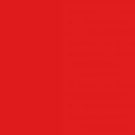
Информационное
является наи
и интуитивно
к проектиров
понятности 3D-п
заказчики буд
творчеством.
• Знакомство 
В ArchiCAD появ
называющийс
и предназначе
моделирования.
• Компоненты