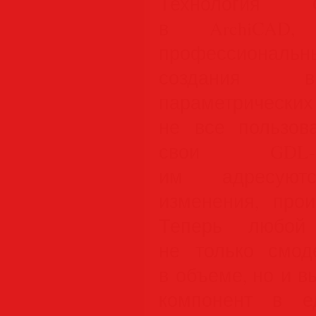
Технология 
в ArchiCAD,
профессиональ
создания высо
параметрическ
не все пользова
свои GDL-о
им адресуютс
изменения, про
Теперь любой 
не только смод
в объеме, но и 
компонент в е