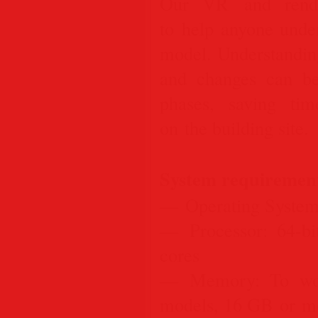
Our VR and rende
to help anyone unde
model. Understandin
and changes can be
phases, saving ti
on the building site.
System requiremen
— Operating System:
— Processor: 64-bi
cores
— Memory: To wor
models, 16 GB or mo