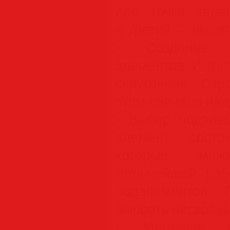
две точки зада
а третий — высот
• Создание 
элементов. И тр
скругление. Стр
этом сначала над
• Выбор подэле
элемент состо
которые мо
дальнейшей раб
подэлементов.
выбрать нескольк
• Удаление п