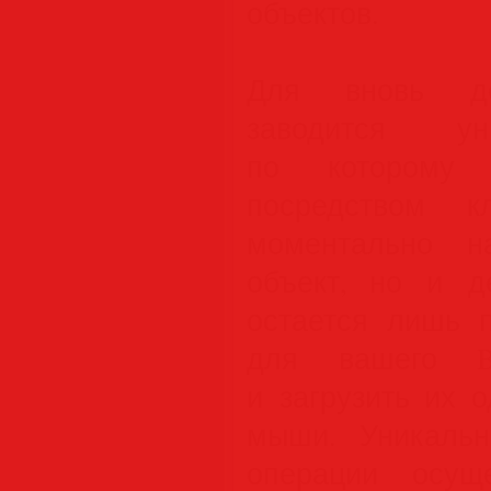
объектов.
Для вновь до
заводится ун
по которому д
посредством к
моментально н
объект, но и д
остается лишь 
для вашего BI
и загрузить их 
мыши. Уникальн
операции осущ