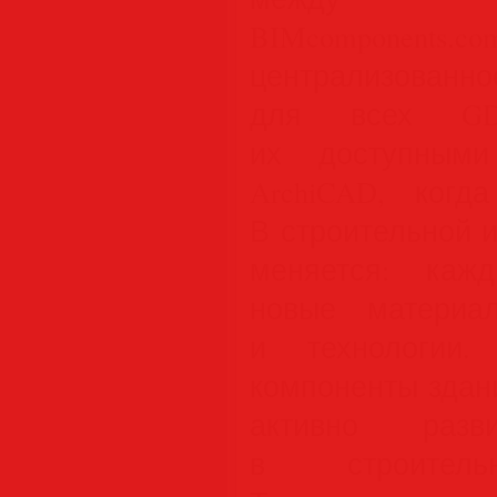
BIMcomponents.c
централизован
для всех GD
их доступными
ArchiCAD, когд
В строительной 
меняется: каж
новые материал
и технологии.
компоненты здан
активно разв
в строительн