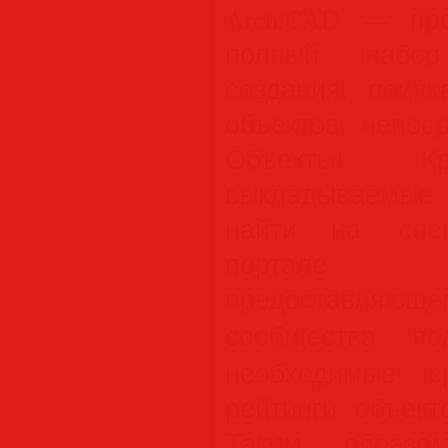
ArchiCAD — про
полный набор
создания, поиск
объектов непос
Объекты! К
выкладываемые
найти на спец
портале BI
предоставляюще
сообщества по
необходимые ср
рейтинги объект
Таким образом