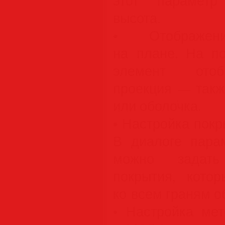
этот параметр
высота.
• Отображен
на плане. На п
элемент ото
проекция — такж
или оболочка.
• Настройка пок
В диалоге пара
можно задать
покрытия, кото
ко всем граням о
• Настройка мет