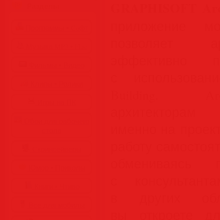
GRAPHISOFT Arc
Разделы
приложение мо
Программы • Coфт
позволяет а
Музыка MP3 • Flac
эффективно пр
Фильмы • Видео
с использовани
Клипы • Ролики
Building. A
Игры на ПК
архитекторам 
Обои для рабочего
именно на проек
стола
работу самостоят
Cкринсейверы
обмениваясь
Юмор • Приколы
с консультант
Книги • Чтиво
в других обл
Все для мобилы
вы откроете д