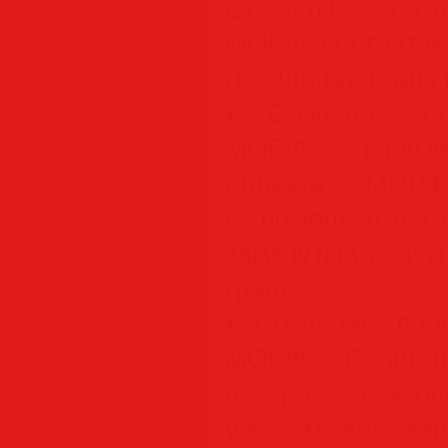
Объекты, созд
МОРФ, состоят из
(вершина), грань
• Создание по
МОРФ. Первый
объекта МОРФ
С помощью него
замкнутый конт
грань.
• Создание поли
МОРФ. Полигон
не привязан к о
узел может зан