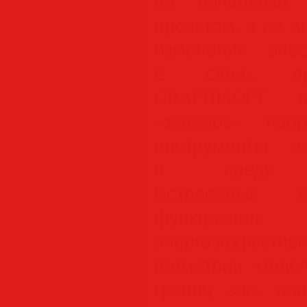
на начальных 
проектом, а не 
изменения вне
В своих про
GRAPHISOFT пр
«зеленое» нап
инструменты эк
в среду BIM
Встроенный 
функцион
энергоэффективн
геометрии моде
границ зон, ан