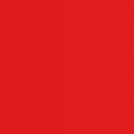
— Hard Drive: It 
ARCHICAD on an SSD
installation of ARC
disk space. Additio
space is required for
— It is recommende
support OpenG
MB or more of vid
— Monitor: It is r
that supports a reso