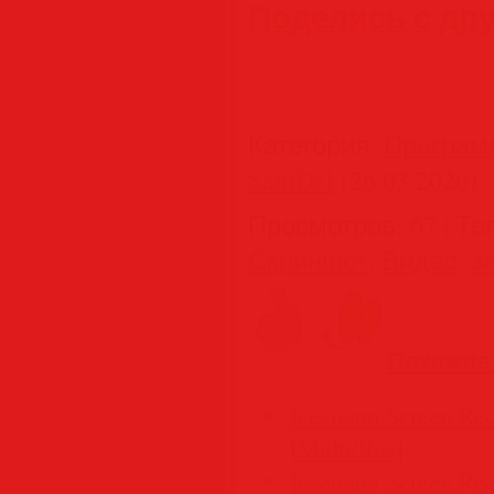
Поделись с др
Категория
:
Програм
SamDel
(26.03.2026)
Просмотров
:
67
|
Те
Скриншот
,
Видео
,
з
Похожие
Icecream Screen Rec
[Multi/Rus]
Icecream Screen Rec