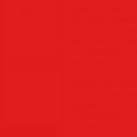
Аудиокниги
выделить часть 
Разное
текстовые комме
Журналы
этого в програ
Видеоуроки
рисования. Он
Все для Photoshop
на скриншоте ф
накладывать текс
Статистика
Созданный скри
сразу скопирова
загрузить на 
и предоставить 
на него. Исп