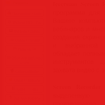
Icecream Screen 
Разделы
программа для 
Программы • Coфт
Вашего компьюте
Музыка MP3 • Flac
вебинаров и мног
Фильмы • Видео
создания скриншо
Клипы • Ролики
и выбранной о
Игры на ПК
обладает полны
Обои для рабочего
инструментов д
стола
захвата видео с э
Cкринсейверы
Юмор • Приколы
Screen Recorder
п
Книги • Чтиво
выделенную
Все для мобилы
произвольного