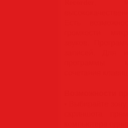
Recorder
, мо
высококачестве
Есть возможно
громкости мик
звуков. Програм
записей. Для и
программы м
сочетания клавиш
Возможности п
• Выбирайте зону
скриншота пря
компьютера одни