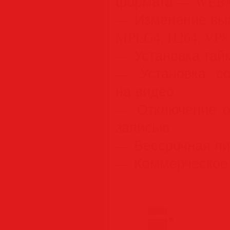
формата — WEBM
— Изменение вых
MPEG4, H264, VP8
— Установка тай
— Установка со
на видео
— Отключение об
записью
— Бессрочная ли
— Коммерческое 