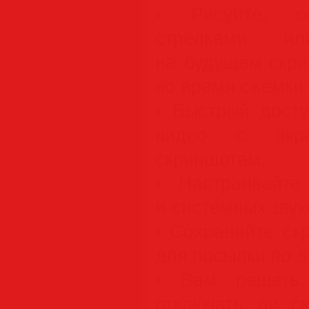
• Рисуйте, об
стрелками ил
на будущем скри
во время съемки.
• Быстрый дост
видео с экр
скриншотам.
• Настраивайте
и системных звук
• Сохраняйте ск
для посылки по Sk
• Вам решать:
отключать ли ск