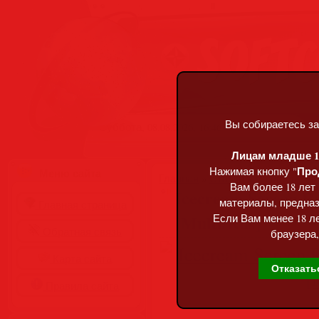
Вы собираетесь за
Суббота, 08.08.2026, 16:46
Лицам младше 18
Про
Нажимая кнопку "
Меню сайта
Главная
»
Статьи
»
Разделы сай
Вам более 18 лет
Icecream Screen Re
материалы, предназ
Главная страница
[Multi/Rus]
Если Вам менее 18 ле
Обратная связь
браузера,
Карта сайта
Отказать
Правила сайта