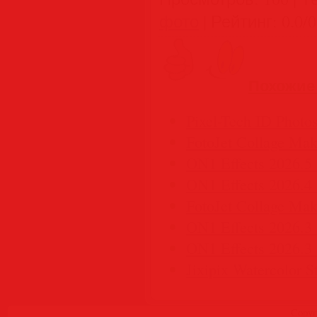
фото
|
Рейтинг
:
0.0
/
0
Похожие
Pixel-Tech ID Photos
FotoJet Collage Mak
ON1 Effects 2026.5 
ON1 Effects 2026.4 
FotoJet Collage Mak
ON1 Effects 2026.3
ON1 Effects 2026.3
Jixipix Watercolor S
Copyr