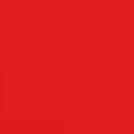
Аудиокниги
Благодаря спе
Разное
ID Photos авто
Журналы
на фотографии го
Видеоуроки
рот, подбородок
программа бы
Все для Photoshop
фотографию: по
Статистика
размер, кадри
с выбранным 
(например, п
Российской Феде
I
С помощью