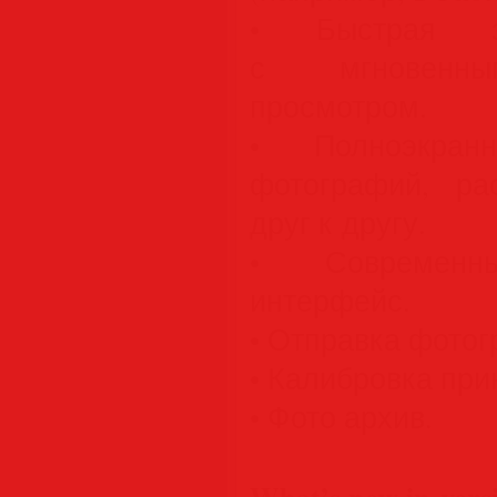
• Быстрая за
с мгновенны
просмотром.
• Полноэкран
фотографий, ра
друг к другу.
• Современны
интерфейс.
• Отправка фотогр
• Калибровка прин
• Фото архив.
What’s new in versi