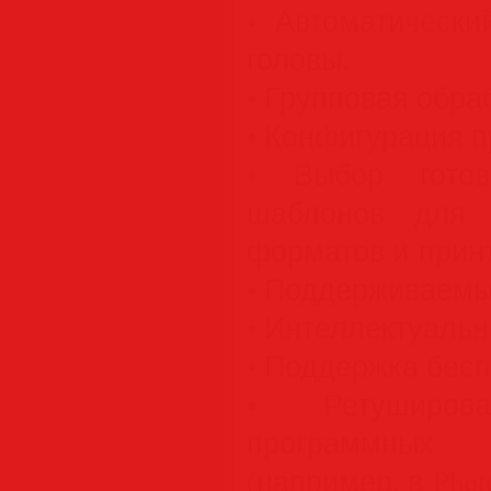
• Автоматически
головы.
• Групповая обра
• Конфигурация п
• Выбор готов
шаблонов для 
форматов и прин
• Поддерживаемы
• Интеллектуальн
• Поддержка бесп
• Ретуширо
программны
(например, в Photo