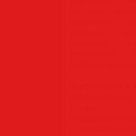
подготовить ф
документ букв
Программа по
внешний граф
например, Ф
необходимо о
изменить изобра
Особенности и 
• Наличие более
87 стран.
• Поддержка биом
• Автоматичес