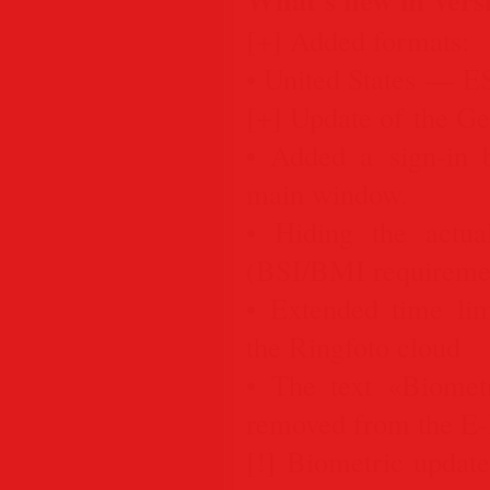
[+] Added formats:
• United States — 
[+] Update of the G
• Added a sign-in 
main window.
• Hiding the actu
(BSI/BMI requireme
• Extended time li
the Ringfoto cloud
• The text «Biomet
removed from the E-P
[!] Biometric update.