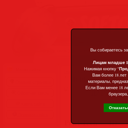
Вы собираетесь за
Четверг, 06.08.2026, 19:37
Лицам младше 18
Про
Нажимая кнопку "
Меню сайта
Главная
»
Статьи
»
Разделы сай
Вам более 18 лет
ID Photos Pro 8.16
материалы, предназ
Главная страница
Если Вам менее 18 ле
Обратная связь
браузера,
Карта сайта
Отказать
Правила сайта
Pixel-Tech ID