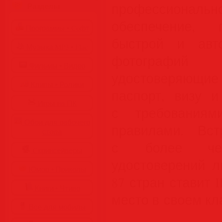
профессиона
Разделы
обеспечение, 
Программы • Coфт
быстрой и авто
Музыка MP3 • Flac
фотографий
Фильмы • Видео
удостоверяющие
Клипы • Ролики
паспорт, визу и
Игры на ПК
с требования
Обои для рабочего
правилами. Вс
стола
с более че
Cкринсейверы
удостоверений л
Юмор • Приколы
87 стран ставит I
Книги • Чтиво
место в своем кл
Все для мобилы